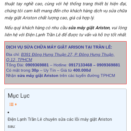
thuật tay nghề cao, cùng với hệ thống trang thiết bị hiện đại,
chúng tôi cam kết mang đến cho khách hàng dịch vụ sửa chữa
máy giặt Ariston chất lượng cao, giá cả hợp lý.
Nếu quý khách hàng có nhu cầu
sửa máy giặt Ariston
, vui lòng
liên hệ với Điện Lạnh Trần Lê để được tư vấn và hỗ trợ tốt nhất
.
DỊCH VỤ SỬA CHỮA MÁY GIẶT ARISON TẠI TRẦN LÊ:
Địa chỉ:
B391 Đông Hưng Thuận 27, P. Đông Hưng Thuận,
Q.12, TPHCM
Tổng Đài:
0909369881
– Hotline:
0917133468 – 0909369881
Có mặt trong
30p
– Uy Tín – Giá từ
400.000đ
Nhận
sửa máy giặt Ariston
trên các tuyến đường TPHCM
Mục Lục
Điện Lạnh Trần Lê chuyên sửa các lỗi máy giặt Ariston
sau: