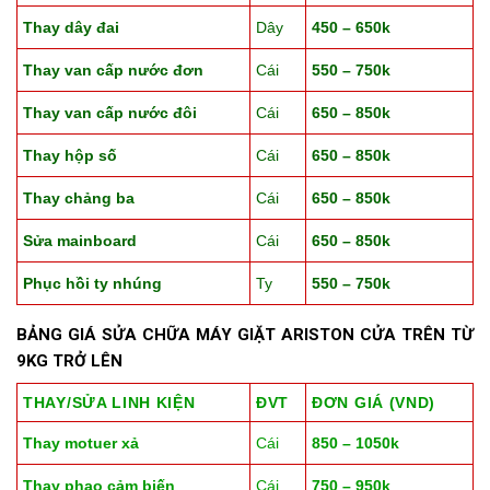
Thay dây đai
Dây
450 – 650k
Thay van cấp nước đơn
Cái
550 – 750k
Thay van cấp nước đôi
Cái
650 – 850k
Thay hộp số
Cái
650 – 850k
Thay chảng ba
Cái
650 – 850k
Sửa mainboard
Cái
650 – 850k
Phục hồi ty nhúng
Ty
550 – 750k
BẢNG GIÁ SỬA CHỮA MÁY GIẶT ARISTON CỬA TRÊN TỪ
9KG TRỞ LÊN
THAY/SỬA LINH KIỆN
ĐVT
ĐƠN GIÁ (VND)
Thay motuer xả
Cái
850 – 1050k
Thay phao cảm biến
Cái
750 – 950k