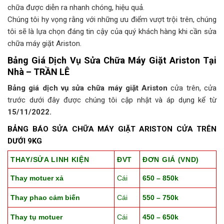
chữa được diễn ra nhanh chóng, hiệu quả.
Chúng tôi hy vọng rằng với những ưu điểm vượt trội trên, chúng
tôi sẽ là lựa chọn đáng tin cậy của quý khách hàng khi cần sửa
chữa máy giặt Ariston.
Bảng Giá Dịch Vụ Sửa Chữa Máy Giặt Ariston Tại
Nhà – TRẦN LÊ
Bảng giá dịch vụ sửa chữa máy giặt Ariston
cửa trên, cửa
trước dưới đây được chúng tôi cập nhật và áp dụng kể từ
15/11/2022.
BẢNG BÁO SỬA CHỮA MÁY GIẶT ARISTON CỬA TRÊN
DƯỚI 9KG
THAY/SỬA LINH KIỆN
ĐVT
ĐƠN GIÁ (VND)
Thay motuer xả
Cái
650 – 850k
Thay phao cảm biến
Cái
550 – 750k
Thay tụ motuer
Cái
450 – 650k