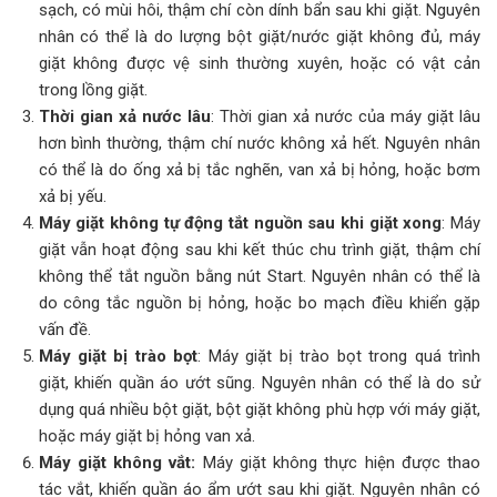
sạch, có mùi hôi, thậm chí còn dính bẩn sau khi giặt. Nguyên
nhân có thể là do lượng bột giặt/nước giặt không đủ, máy
giặt không được vệ sinh thường xuyên, hoặc có vật cản
trong lồng giặt.
Thời gian xả nước lâu
: Thời gian xả nước của máy giặt lâu
hơn bình thường, thậm chí nước không xả hết. Nguyên nhân
có thể là do ống xả bị tắc nghẽn, van xả bị hỏng, hoặc bơm
xả bị yếu.
Máy giặt không tự động tắt nguồn sau khi giặt xong
: Máy
giặt vẫn hoạt động sau khi kết thúc chu trình giặt, thậm chí
không thể tắt nguồn bằng nút Start. Nguyên nhân có thể là
do công tắc nguồn bị hỏng, hoặc bo mạch điều khiển gặp
vấn đề.
Máy giặt bị trào bọt
: Máy giặt bị trào bọt trong quá trình
giặt, khiến quần áo ướt sũng. Nguyên nhân có thể là do sử
dụng quá nhiều bột giặt, bột giặt không phù hợp với máy giặt,
hoặc máy giặt bị hỏng van xả.
Máy giặt không vắt:
Máy giặt không thực hiện được thao
tác vắt, khiến quần áo ẩm ướt sau khi giặt. Nguyên nhân có