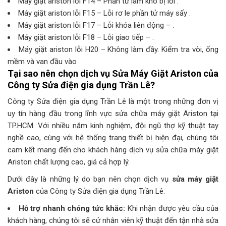
Máy giặt ariston lỗi F14 – Phần tử làm khô bị lỗi .
Máy giặt ariston lỗi F15 – Lỗi rơ le phần tử máy sấy .
Máy giặt ariston lỗi F17 – Lỗi khóa liên động – .
Máy giặt ariston lỗi F18 – Lỗi giao tiếp – .
Máy giặt ariston lỗi H20 – Không làm đầy. Kiểm tra vòi, ống
mềm và van đầu vào
Tại sao nên chọn dịch vụ
Sửa Máy Giặt Ariston
của
Công ty Sửa điện gia dụng Trần Lê?
Công ty Sửa điện gia dụng Trần Lê là một trong những đơn vị
uy tín hàng đầu trong lĩnh vực sửa chữa máy giặt Ariston tại
TP.HCM. Với nhiều năm kinh nghiệm, đội ngũ thợ kỹ thuật tay
nghề cao, cùng với hệ thống trang thiết bị hiện đại, chúng tôi
cam kết mang đến cho khách hàng dịch vụ sửa chữa máy giặt
Ariston chất lượng cao, giá cả hợp lý.
Dưới đây là những lý do bạn nên chọn dịch vụ
sửa máy giặt
Ariston
của Công ty Sửa điện gia dụng Trần Lê:
Hỗ trợ nhanh chóng tức khắc:
Khi nhận được yêu cầu của
khách hàng, chúng tôi sẽ cử nhân viên kỹ thuật đến tận nhà sửa