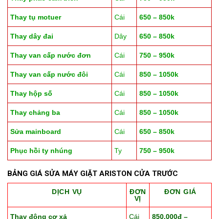
Thay tụ motuer
Cái
650 – 850k
Thay dây đai
Dây
650 – 850k
Thay van cấp nước đơn
Cái
750 – 950k
Thay van cấp nước đôi
Cái
850 – 1050k
Thay hộp số
Cái
850 – 1050k
Thay chảng ba
Cái
850 – 1050k
Sửa mainboard
Cái
650 – 850k
Phục hồi ty nhúng
Ty
750 – 950k
BẢNG GIÁ
SỬA MÁY GIẶT ARISTON
CỬA TRƯỚC
DỊCH VỤ
ĐƠN
ĐƠN GIÁ
VỊ
Thay động cơ xả
Cái
850.000đ –