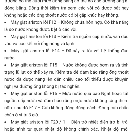
trường có thể dưới mức đóng băng có thể do các đường ống bị
đóng băng. Đồng thời kiểm tra xem các vòi có được bật hay
không hoặc các ống thoát nước có bị gấp khúc hay không.
Máy giặt ariston lỗi F12 – Không chứa hỗn hợp. Có khả năng
là do nước không được bật ở các vòi.
Máy giặt ariston lỗi F13 – Kiểm tra nguồn cấp nước, van đầu
vào và các kết nối ống nóng và lạnh.
Máy giặt ariston lỗi F14 – Đã xảy ra lỗi với hệ thống đun
nước.
Máy giặt ariston lỗi F15 – Nước không được bơm ra và tình
trạng lũ lụt có thể xảy ra. Kiểm tra để đảm bảo rằng ống thoát
nước đã được nâng lên đến chiều cao tối thiểu được khuyến
nghị và đường ống không bị tắc nghẽn.
Máy giặt ariston lỗi F16 – Mực nước quá cao Ngắt hoặc tắt
nguồn cấp nước và đảm bảo rằng mực nước không tăng thêm
nữa. sau đó F17 – Cửa không đóng đúng cách. Đóng cửa chắc
chắn ở vị trí 3 giờ.
Máy giặt ariston lỗi F20 / 1 – Điện trở nhiệt điện trở bị trôi
hoặc trình tự quét nhiệt độ không chính xác. Nhiệt độ môi