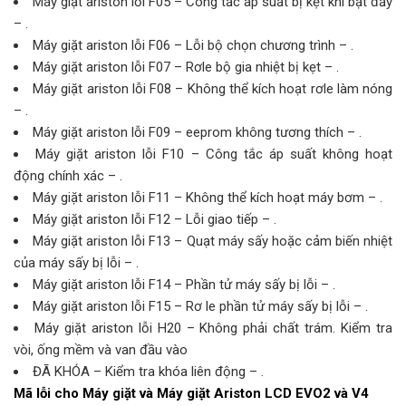
Máy giặt ariston lỗi F05 – Công tắc áp suất bị kẹt khi bật đầy
– .
Máy giặt ariston lỗi F06 – Lỗi bộ chọn chương trình – .
Máy giặt ariston lỗi F07 – Rơle bộ gia nhiệt bị kẹt – .
Máy giặt ariston lỗi F08 – Không thể kích hoạt rơle làm nóng
– .
Máy giặt ariston lỗi F09 – eeprom không tương thích – .
Máy giặt ariston lỗi F10 – Công tắc áp suất không hoạt
động chính xác – .
Máy giặt ariston lỗi F11 – Không thể kích hoạt máy bơm – .
Máy giặt ariston lỗi F12 – Lỗi giao tiếp – .
Máy giặt ariston lỗi F13 – Quạt máy sấy hoặc cảm biến nhiệt
của máy sấy bị lỗi – .
Máy giặt ariston lỗi F14 – Phần tử máy sấy bị lỗi – .
Máy giặt ariston lỗi F15 – Rơ le phần tử máy sấy bị lỗi – .
Máy giặt ariston lỗi H20 – Không phải chất trám. Kiểm tra
vòi, ống mềm và van đầu vào
ĐÃ KHÓA – Kiểm tra khóa liên động – .
Mã lỗi cho Máy giặt và Máy giặt Ariston LCD EVO2 và V4