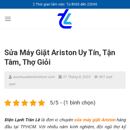
Skip
Thời gian làm việc: Từ 8h00 đến 22h00
to
content
Sửa Máy Giặt Ariston Uy Tín, Tận
Tâm, Thợ Giỏi
suachuadienlanhhcm.com
31 Tháng 8, 2023
801 lượt
xem
5/5 - (1 bình chọn)
Điện Lạnh Trần Lê
là đơn vị chuyên
sửa máy giặt Ariston
hàng
đầu tại TP.HCM. Với nhiều năm kinh nghiệm, đội ngũ thợ kỹ