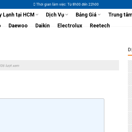
Thời gian làm việc: Từ 8h00 đến 22h00
 Lạnh tại HCM
Dịch Vụ
Bảng Giá
Trung tâm
o
Daewoo
Daikin
Electrolux
Reetech
D
06 lượt xem