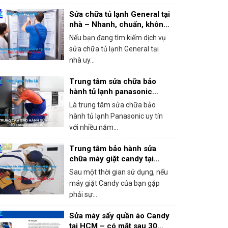
Sửa chữa tủ lạnh General tại
nhà – Nhanh, chuẩn, không
chặt chém!
Nếu bạn đang tìm kiếm dịch vụ
sửa chữa tủ lạnh General tại
nhà uy...
Trung tâm sửa chữa bảo
hành tủ lạnh panasonic
khắc phục mọi sự cố trong 1
Là trung tâm sửa chữa bảo
lần gọi
hành tủ lạnh Panasonic uy tín
với nhiều năm...
Trung tâm bảo hành sửa
chữa máy giặt candy tại
HCM – Giá rẻ, bắt lỗi chính
Sau một thời gian sử dụng, nếu
xác 100%
máy giặt Candy của bạn gặp
phải sự...
Sửa máy sấy quần áo Candy
tại HCM – có mặt sau 30