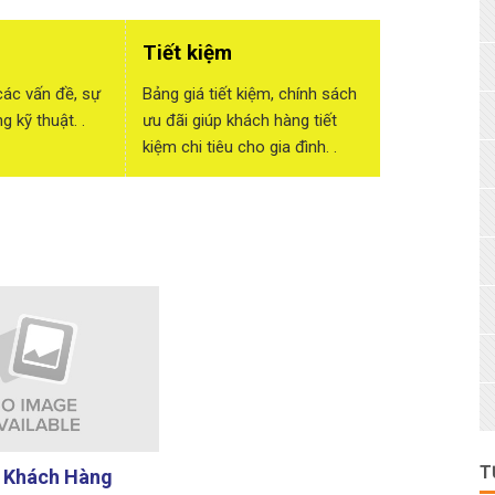
Tiết kiệm
các vấn đề, sự
Bảng giá tiết kiệm, chính sách
 kỹ thuật. .
ưu đãi giúp khách hàng tiết
kiệm chi tiêu cho gia đình. .
T
 Khách Hàng