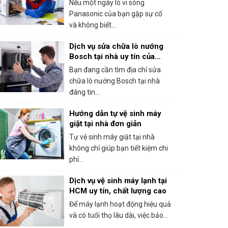
Nếu một ngày lò vi sóng
Panasonic của bạn gặp sự cố
và không biết...
Dịch vụ sửa chữa lò nướng
Bosch tại nhà uy tín của
trung tâm bảo hành Bosch
Bạn đang cần tìm địa chỉ sửa
tại HCM
chữa lò nướng Bosch tại nhà
đáng tin...
Hướng dẫn tự vệ sinh máy
giặt tại nhà đơn giản
Tự vệ sinh máy giặt tại nhà
không chỉ giúp bạn tiết kiệm chi
phí...
Dịch vụ vệ sinh máy lạnh tại
HCM uy tín, chất lượng cao
Để máy lạnh hoạt động hiệu quả
và có tuổi thọ lâu dài, việc bảo...