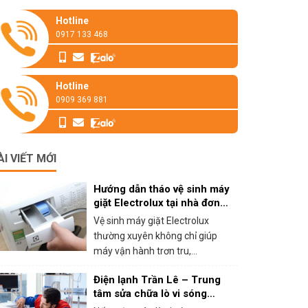
Hotline
0917 133 468
Hotline
0909 369 881
ÀI VIẾT MỚI
Hướng dẫn tháo vệ sinh máy
giặt Electrolux tại nhà đơn
giản
Vệ sinh máy giặt Electrolux
thường xuyên không chỉ giúp
máy vận hành trơn tru,...
Điện lạnh Trần Lê – Trung
tâm sửa chữa lò vi sóng
panasonic tại HCM