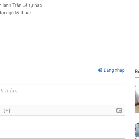
n lạnh Trần Lê tự hào
i ngũ kỹ thuật...
Đăng nhập
B
}
[+]