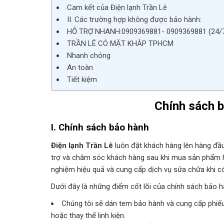
Cam kết của Điện lạnh Trần Lê
II. Các trường hợp không được bảo hành:
HỖ TRỢ NHANH:0909369881- 0909369881 (24/7
TRẦN LÊ CÓ MẶT KHẮP TPHCM
Nhanh chóng
An toàn
Tiết kiệm
Chính sách b
I. Chính sách bảo hành
Điện lạnh Trần Lê
luôn đặt khách hàng lên hàng đầ
trợ và chăm sóc khách hàng sau khi mua sản phẩm h
nghiệm hiệu quả và cung cấp dịch vụ sửa chữa khi có 
Dưới đây là những điểm cốt lõi của chính sách bảo h
Chúng tôi sẽ dán tem bảo hành và cung cấp phiế
hoặc thay thế linh kiện.