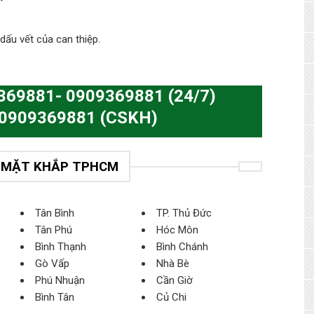
ấu vết của can thiệp.
69881- 0909369881 (24/7)
 0909369881 (CSKH)
Ó MẶT KHẮP TPHCM
Tân Bình
TP. Thủ Đức
Tân Phú
Hóc Môn
Bình Thạnh
Bình Chánh
Gò Vấp
Nhà Bè
Phú Nhuận
Cần Giờ
Bình Tân
Củ Chi