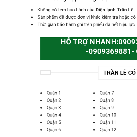
Không có tem bảo hành của
Điện lạnh Trần Lê
.
Sản phẩm đã được đơn vị khác kiểm tra hoặc có d
Thời gian bảo hành ghi trên phiếu đã hết hiệu lực.
HỖ TRỢ NHANH:09093
-0909369881-
TRẦN LÊ C
Quận 1
Quận 7
Quận 2
Quận 8
Quận 3
Quận 9
Quận 4
Quận 10
Quận 5
Quận 11
Quận 6
Quận 12