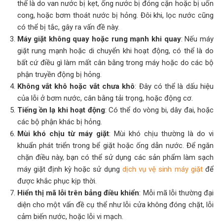
thể là do van nước bị kẹt, ống nước bị đóng cặn hoặc bị uốn
cong, hoặc bơm thoát nước bị hỏng. Đôi khi, lọc nước cũng
có thể bị tắc, gây ra vấn đề này.
Máy giặt không quay hoặc rung mạnh khi quay
: Nếu máy
giặt rung mạnh hoặc di chuyển khi hoạt động, có thể là do
bất cứ điều gì làm mất cân bằng trong máy hoặc do các bộ
phận truyền động bị hỏng.
Không vắt khô hoặc vắt chưa khô
: Đây có thể là dấu hiệu
của lỗi ở bơm nước, cân bằng tải trọng, hoặc động cơ.
Tiếng ồn lạ khi hoạt động
: Có thể do vòng bi, dây đai, hoặc
các bộ phận khác bị hỏng.
Mùi khó chịu từ máy giặt
: Mùi khó chịu thường là do vi
khuẩn phát triển trong bể giặt hoặc ống dẫn nước. Để ngăn
chặn điều này, bạn có thể sử dụng các sản phẩm làm sạch
máy giặt định kỳ hoặc sử dụng
dịch vụ vệ sinh máy giặt
để
được khắc phục kịp thời.
Hiển thị mã lỗi trên bảng điều khiển
: Mỗi mã lỗi thường đại
diện cho một vấn đề cụ thể như lỗi cửa không đóng chặt, lỗi
cảm biến nước, hoặc lỗi vi mạch.