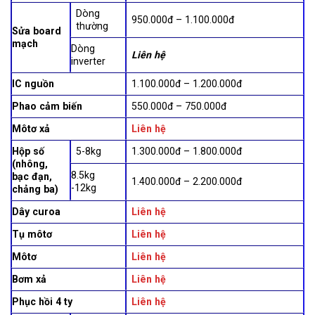
Dòng
950.000đ – 1.100.000đ
thường
Sửa board
mạch
Dòng
Liên hệ
inverter
IC nguồn
1.100.000đ – 1.200.000đ
Phao cảm biến
550.000đ – 750.000đ
Môtơ xả
Liên hệ
Hộp số
5-8kg
1.300.000đ – 1.800.000đ
(nhông,
8.5kg
bạc đạn,
1.400.000đ – 2.200.000đ
-12kg
chảng ba)
Dây curoa
Liên hệ
Tụ môtơ
Liên hệ
Môtơ
Liên hệ
Bơm xả
Liên hệ
Phục hồi 4 ty
Liên hệ