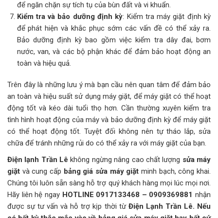
để ngăn chặn sự tích tụ của bùn đất và vi khuẩn.
Kiểm tra và bảo dưỡng định kỳ
: Kiểm tra máy giặt định kỳ
để phát hiện và khắc phục sớm các vấn đề có thể xảy ra.
Bảo dưỡng định kỳ bao gồm việc kiểm tra dây đai, bơm
nước, van, và các bộ phận khác để đảm bảo hoạt động an
toàn và hiệu quả.
Trên đây là những lưu ý mà bạn cầu nên quan tâm để đảm bảo
an toàn và hiệu suất sử dụng máy giặt, để máy giặt có thể hoạt
động tốt và kéo dài tuổi thọ hơn. Cần thường xuyên kiểm tra
tình hình hoạt động của máy và bảo dưỡng định kỳ để máy giặt
có thể hoạt động tốt. Tuyệt đối không nên tự tháo lắp, sửa
chữa để tránh những rủi do có thể xảy ra với máy giặt của bạn.
Điện lạnh Trần Lê
không ngừng nâng cao chất lượng
sửa máy
giặt
và cung cấp
bảng giá sửa máy giặt
minh bạch, công khai.
Chúng tôi luôn sẵn sàng hỗ trợ quý khách hàng mọi lúc mọi nơi.
Hãy liên hệ ngay
HOTLINE 0917133468 – 0909369881
nhận
được sự tư vấn và hỗ trợ kịp thời từ
Điện Lạnh Trần Lê. Nếu
có bất kỳ thắc mắc vào về bảng giá sửa máy giặt hay bất cứ