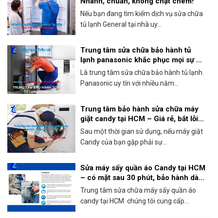
Nhanh, chuẩn, không chặt chém!
Nếu bạn đang tìm kiếm dịch vụ sửa chữa
tủ lạnh General tại nhà uy...
Trung tâm sửa chữa bảo hành tủ
lạnh panasonic khắc phục mọi sự cố
trong 1 lần gọi
Là trung tâm sửa chữa bảo hành tủ lạnh
Panasonic uy tín với nhiều năm...
Trung tâm bảo hành sửa chữa máy
giặt candy tại HCM – Giá rẻ, bắt lỗi
chính xác 100%
Sau một thời gian sử dụng, nếu máy giặt
Candy của bạn gặp phải sự...
Sửa máy sấy quần áo Candy tại HCM
– có mặt sau 30 phút, bảo hành dài
hạn!
Trung tâm sửa chữa máy sấy quần áo
candy tại HCM chúng tôi cung cấp...