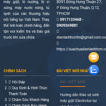
máy giặt, lò nướng, lò vi
B391 Đông Hưng Thuận 27,
sóng, máy nước nóng, tủ
P. Đông Hưng Thuận, Q.12,
lạnh của các thương hiệu
TPHCM
nổi tiếng tại Việt Nam. Thay
0917133468 -
thế linh kiện chính hãng, đến
0909369881
tận nơi kiểm tra và báo giá
trước khi sửa chữa.
dienlanhhcmhn@gmail.com.c
https://suachuadienlanhhcm.
CHÍNH SÁCH
BÀI VIẾT MỚI NHẤT
Hỏi Đáp
BÀI VIẾT MỚI
Quy Định & Hình Thức
Thanh Toán
Hướng dẫn tháo vệ sinh
Chăm Sóc Khách Hàng
máy giặt Electrolux tại
Chính Sách Bảo Hành