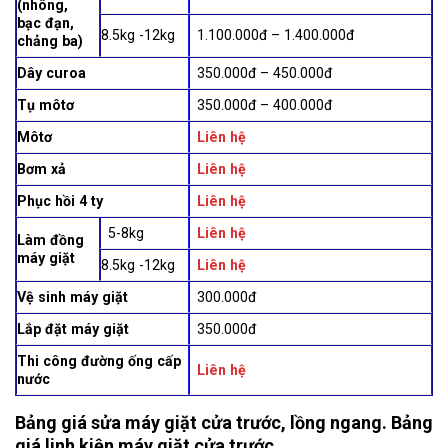
(nhông,
bạc đạn,
8.5kg -12kg
1.100.000đ – 1.400.000đ
chảng ba)
Dây curoa
350.000đ – 450.000đ
Tụ môtơ
350.000đ – 400.000đ
Môtơ
Liên hệ
Bơm xả
Liên hệ
Phục hồi 4 ty
Liên hệ
5-8kg
Liên hệ
Làm đồng
máy giặt
8.5kg -12kg
Liên hệ
Vệ sinh máy giặt
300.000đ
Lắp đặt máy giặt
350.000đ
Thi công đường ống cấp
Liên hệ
nước
Bảng giá sửa máy giặt cửa trước, lồng ngang. Bảng
giá linh kiện máy giặt cửa trước