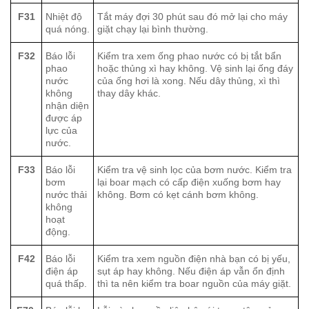
F31
Nhiệt độ
Tắt máy đợi 30 phút sau đó mở lại cho máy
quá nóng.
giặt chạy lại bình thường.
F32
Báo lỗi
Kiểm tra xem ống phao nước có bị tắt bẩn
phao
hoặc thủng xì hay không. Vệ sinh lại ống đáy
nước
của ống hơi là xong. Nếu dây thủng, xì thì
không
thay dây khác.
nhận diện
được áp
lực của
nước.
F33
Báo lỗi
Kiểm tra vệ sinh lọc của bơm nước. Kiểm tra
bơm
lại boar mạch có cấp điện xuống bơm hay
nước thải
không. Bơm có kẹt cánh bơm không.
không
hoạt
động.
F42
Báo lỗi
Kiểm tra xem nguồn điện nhà bạn có bị yếu,
điện áp
sụt áp hay không. Nếu điện áp vẫn ổn định
quá thấp.
thì ta nên kiểm tra boar nguồn của máy giặt.