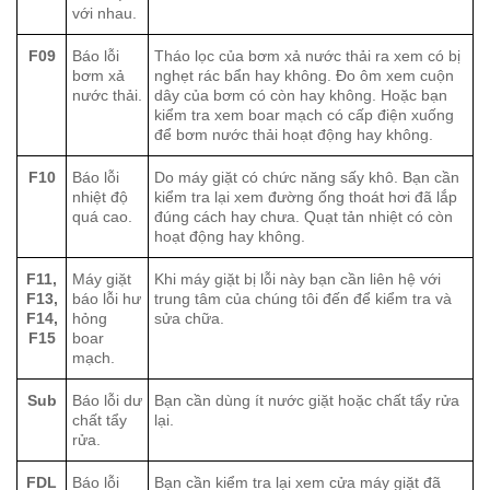
với nhau.
F09
Báo lỗi
Tháo lọc của bơm xả nước thải ra xem có bị
bơm xả
nghẹt rác bẩn hay không. Đo ôm xem cuộn
nước thải.
dây của bơm có còn hay không. Hoặc bạn
kiểm tra xem boar mạch có cấp điện xuống
để bơm nước thải hoạt động hay không.
F10
Báo lỗi
Do máy giặt có chức năng sấy khô. Bạn cần
nhiệt độ
kiểm tra lại xem đường ống thoát hơi đã lắp
quá cao.
đúng cách hay chưa. Quạt tản nhiệt có còn
hoạt động hay không.
F11,
Máy giặt
Khi máy giặt bị lỗi này bạn cần liên hệ với
F13,
báo lỗi hư
trung tâm của chúng tôi đến để kiểm tra và
F14,
hỏng
sửa chữa.
F15
boar
mạch.
Sub
Báo lỗi dư
Bạn cần dùng ít nước giặt hoặc chất tẩy rửa
chất tẩy
lại.
rửa.
FDL
Báo lỗi
Bạn cần kiểm tra lại xem cửa máy giặt đã