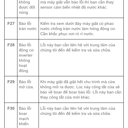
không
mà máy giặt vẫn báo lỗi thì bạn cần thay
được đốt
sensor cảm biến nhiệt độ nước khác.
nóng.
F27
Báo lỗi
Kiểm tra xem dưới đáy máy giặt có phao
tràn nước
nước chống tràn nước làm hỏng động cơ.
.
Cần khắc phục nơi rò rỉ nước.
F28
Báo lỗi
Lỗi này bạn cần liên hệ với trung tâm của
động cơ
chúng tôi đến để kiểm tra và sửa chữa.
inverter
không
hoạt
động.
F29
Báo lỗi
Khi máy giặt đã giặt hết chu trình mà cửa
mở cửa.
không mở ra được. Lúc này công tắt cửa sẽ
báo về boar để boar báo lỗi. Lỗi này bạn cần
thay công tắt cửa mới khác.
F30
Báo lỗi
Lỗi này bạn cần liên hệ với trung tâm của
boar
chúng tôi đến để kiểm tra và sửa chữa.
mạch
khiển.