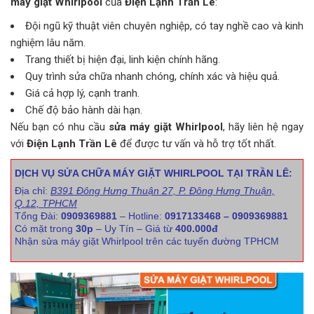
máy giặt Whirlpool
của
Điện Lạnh Trần Lê
:
Đội ngũ kỹ thuật viên chuyên nghiệp, có tay nghề cao và kinh
nghiệm lâu năm.
Trang thiết bị hiện đại, linh kiện chính hãng.
Quy trình sửa chữa nhanh chóng, chính xác và hiệu quả.
Giá cả hợp lý, cạnh tranh.
Chế độ bảo hành dài hạn.
Nếu bạn có nhu cầu
sửa máy giặt Whirlpool
, hãy liên hệ ngay
với
Điện Lạnh Trần Lê
để được tư vấn và hỗ trợ tốt nhất.
DỊCH VỤ SỬA CHỮA MÁY GIẶT WHIRLPOOL TẠI TRẦN LÊ:
Địa chỉ:
B391 Đông Hưng Thuận 27, P. Đông Hưng Thuận,
Q.12, TPHCM
Tổng Đài:
0909369881
– Hotline:
0917133468 – 0909369881
Có mặt trong
30p
– Uy Tín – Giá từ
400.000đ
Nhận sửa máy giặt Whirlpool trên các tuyến đường TPHCM