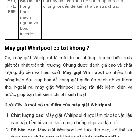
F70,
Báo lỗi hư
Lỗi này bạn cần liên hệ với trung tâm của
F71,
hỏng
chúng tôi đến để kiểm tra và sửa chữa.
F99
boar
mạch
nguồn và
boar
inverter.
Máy giặt Whirlpool có tốt không ?
Có, máy giặt Whirlpool là một trong những thương hiệu máy
giặt tốt nhất trên thị trường. Chúng được đánh giá cao về chất
lượng, độ bền và hiệu suất.
Máy giặt Whirlpool
có nhiều tính
năng hiện đại, giúp bạn dễ dàng giặt quần áo sạch sẽ và thơm
tho. Ngoài ra, máy giặt Whirlpool cũng rất tiết kiệm điện và
nước, giúp bạn tiết kiệm chi phí sinh hoạt.
Dưới đây là một số
ưu điểm của máy giặt Whirlpool:
Chất lượng cao
: Máy giặt Whirlpool được làm từ các vật liệu
cao cấp, bền bỉ và có khả năng chống chịu va đập tốt.
Độ bền cao
: Máy giặt Whirlpool có tuổi thọ cao, có thể sử