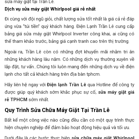
sửa máy giặt tại Trần Lê.
Dịch vụ sửa máy giặt Whirlpool giá rẻ nhất
Đi cùng với đội ngũ giỏi, chất lượng sửa tốt nhất là giá cả rẻ đáp
ứng vừa “túi tiền” quý khách hàng. Điện Lạnh Trần Lê cung cấp
bảng giá sửa máy giặt Whirlpool Inverter công khai, ai cũng có
thể tham khảo trước, bảng giá cạnh tranh cao trên thị trường.
Ngoài ra, Trần Lê còn có những đợt khuyến mãi nhằm tri ân
những khách hàng lâu năm. Có những dịch vụ thường xuyên về
lắp đặt, tư vấn…Chúng tôi luôn mang đến những dịch vụ về điện
lạnh cho tất cả khách hàng trên địa bàn tphcm.
Hãy liên hệ ngay với
Điện lạnh Trần Lê
qua Hotline để công ty
được giúp quý khách sớm khắc phục sự cố,
sửa máy giặt giá
rẻ TPHCM
sớm nhất.
Quy Trình Sửa Chữa Máy Giặt Tại Trần Lê
Bất kể một công việc nào cũng đều cần có một quy trình thực
hiện chuyên nghiệp để đảm bảo hoạt động hiệu quả và tối ưu.
Dưới đây là các bước thực hiện
sửa chữa máy giặt Whirlpool