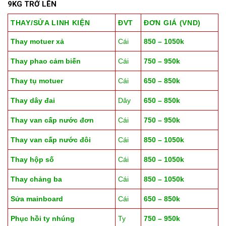
9KG TRỞ LÊN
THAY/SỬA LINH KIỆN
ĐVT
ĐƠN GIÁ (VND)
Thay motuer xả
Cái
850 – 1050k
Thay phao cảm biến
Cái
750 – 950k
Thay tụ motuer
Cái
650 – 850k
Thay dây đai
Dây
650 – 850k
Thay van cấp nước đơn
Cái
750 – 950k
Thay van cấp nước đôi
Cái
850 – 1050k
Thay hộp số
Cái
850 – 1050k
Thay chảng ba
Cái
850 – 1050k
Sửa mainboard
Cái
650 – 850k
Phục hồi ty nhúng
Ty
750 – 950k