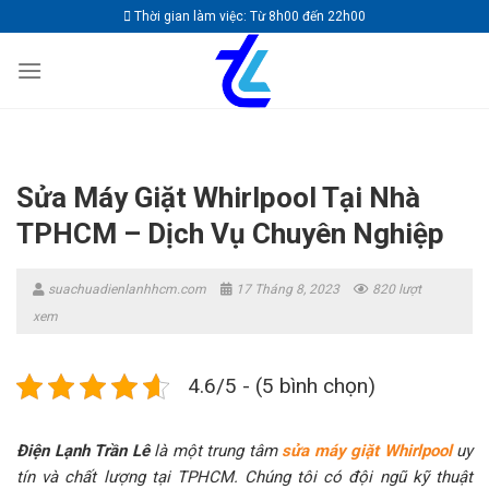
Skip
Thời gian làm việc: Từ 8h00 đến 22h00
to
content
Sửa Máy Giặt Whirlpool Tại Nhà
TPHCM – Dịch Vụ Chuyên Nghiệp
suachuadienlanhhcm.com
17 Tháng 8, 2023
820 lượt
xem
4.6/5 - (5 bình chọn)
Điện Lạnh Trần Lê
là một trung tâm
sửa máy giặt Whirlpool
uy
tín và chất lượng tại TPHCM. Chúng tôi có đội ngũ kỹ thuật