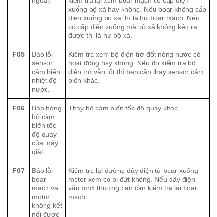
ngoài.
kiểm tra lại xem boar mạch có cấp điện
xuống bộ xả hay không. Nếu boar không cấp
điện xuống bộ xả thì là hư boar mạch. Nếu
có cấp điện xuống mà bộ xả không kéo ra
được thì là hư bộ xả.
F05
Báo lỗi
Kiểm tra xem bộ điện trở đốt nóng nước có
sensor
hoạt động hay không. Nếu đo kiểm tra bộ
cảm biến
điện trở vẫn tốt thì bạn cần thay sensor cảm
nhiệt độ
biến khác.
nước.
F06
Báo hỏng
Thay bộ cảm biến tốc độ quay khác.
bộ cảm
biến tốc
độ quay
của máy
giặt.
F07
Báo lỗi
Kiểm tra lại đường dây điện từ boar xuống
boar
motor xem có bị đứt không. Nếu dây điện
mạch và
vẫn bình thường bạn cần kiểm tra lại boar
motor
mạch.
không kết
nối được