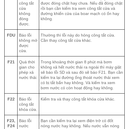
công tắt
được đóng chặt hay chưa. Nếu đã đóng chặt
cửa
rồi bạn cần kiểm tra xem công tắt cửa và
không
đường khiển cửa của boar mạch có ổn hay
đóng
không.
được.
FDU
Báo lỗi
Thường thì lỗi này do hỏng công tắt cửa.
không mở
Cần thay công tắt cửa khác.
được
cửa.
F21
Quá thời
Trong khoảng thời gian 8 phút mà bơm
gian cho
không xả hết nước thải ra ngoài thì máy giặt
phép xả
sẽ báo lỗi SD và sau đó sẽ báo F21. Bạn cần
nước thải.
kiểm tra lại đường ống thoát nước thải xem
có bị tắt bẩn hay không. Và kiểm tra xem
bơm nước có còn hoạt động hay không.
F22
Báo lỗi
Kiểm tra và thay công tắt khóa cửa khác.
công tắt
khóa cửa.
F23,
Báo lỗi
Bạn cần kiểm tra lại xem điện trở có đốt
F24
nước
nóng nước hay không. Nếu nước vẫn nóng