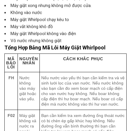
Máy giặt xong nhưng không mở được cửa.
Không vào nước
Máy giặt Whirlpool chạy kêu to
Máy vắt không khô đồ
Máy giặt Whirlpool không vào điện
Vô nước nhưng không giặt
Tổng Hợp Bảng Mã Lỗi Máy Giặt Whirlpool
MÃ
NGUYÊN
CÁCH KHẮC PHỤC
BÁO
NHÂN
LỖI
FH
Nước
Nếu nước vào yếu thì bạn cần kiểm tra và vệ
không
sinh lưới lọc của van nước. Nếu nước không
vào máy
vào bạn cần đo xem boar mạch có cấp điện
giặt hoặc
cho van nước hay không. Nếu boar không
vào yếu.
cấp điện thì hư boar mạch. Nếu boar có cấp
điện mà nước không vào thì hư van nước.
F02
Máy giặt
Bạn cần kiểm tra xem đường ống thoát nước
không xả
có bị chèn ép gấp khúc hay không. Nếu
nước ra
đường ống vẫn bình thường thì bạn cần