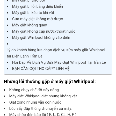
Máy giặt bị trào bọt
Máy giặt bị lỗi bảng điều khiển
Máy giặt bị kêu to khi vắt
Cửa máy giặt không mở được
Máy giặt không quay
Máy giặt không cấp nước/thoát nước
Máy giặt Whirlpool không vào điện
Lý do khách hàng lựa chọn dịch vụ sửa máy giặt Whirlpool
tại Điện Lạnh Trần Lê
Hỏi Đáp Về Dịch Vụ Sửa Máy Giặt Whirlpool Tại Trần Lê
BẠN CẦN GỌI THỢ GẤP? LIÊN HỆ:
Những lỗi thường gặp ở máy giặt Whirlpool:
Không chạy chế độ sấy nóng
Máy giặt Whirlpool giặt nhưng không vắt
Giặt xong nhưng vẫn còn nước
Lúc sấy đập thùng di chuyển cả máy.
Máy chớp đèn báo lỗi ( E, U, D, CL, H, F )