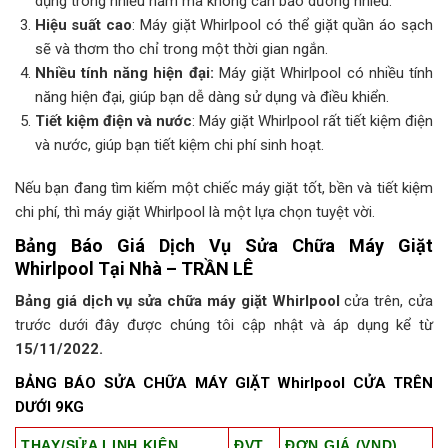
dụng trong nhiều năm mà không cần bảo dưỡng nhiều.
Hiệu suất cao
: Máy giặt Whirlpool có thể giặt quần áo sạch
sẽ và thơm tho chỉ trong một thời gian ngắn.
Nhiều tính năng hiện đại:
Máy giặt Whirlpool có nhiều tính
năng hiện đại, giúp bạn dễ dàng sử dụng và điều khiển.
Tiết kiệm điện và nước
: Máy giặt Whirlpool rất tiết kiệm điện
và nước, giúp bạn tiết kiệm chi phí sinh hoạt.
Nếu bạn đang tìm kiếm một chiếc máy giặt tốt, bền và tiết kiệm
chi phí, thì máy giặt Whirlpool là một lựa chọn tuyệt vời.
Bảng Báo Giá Dịch Vụ Sửa Chữa Máy Giặt
Whirlpool Tại Nhà – TRẦN LÊ
Bảng giá dịch vụ sửa chữa máy giặt Whirlpool
cửa trên, cửa
trước dưới đây được chúng tôi cập nhật và áp dụng kể từ
15/11/2022.
BẢNG BÁO SỬA CHỮA MÁY GIẶT Whirlpool CỬA TRÊN
DƯỚI 9KG
THAY/SỬA LINH KIỆN
ĐVT
ĐƠN GIÁ (VND)