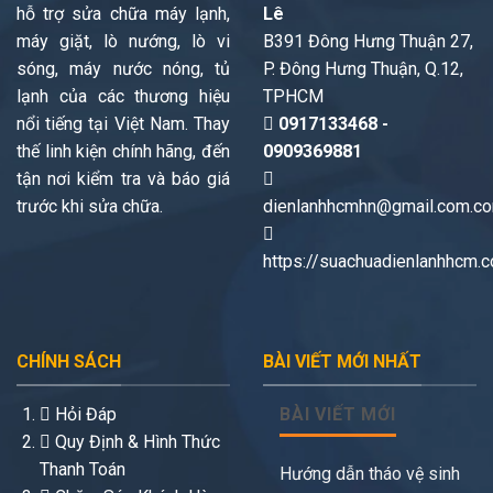
hỗ trợ sửa chữa máy lạnh,
Lê
máy giặt, lò nướng, lò vi
B391 Đông Hưng Thuận 27,
sóng, máy nước nóng, tủ
P. Đông Hưng Thuận, Q.12,
lạnh của các thương hiệu
TPHCM
nổi tiếng tại Việt Nam. Thay
0917133468 -
thế linh kiện chính hãng, đến
0909369881
tận nơi kiểm tra và báo giá
trước khi sửa chữa.
dienlanhhcmhn@gmail.com.c
https://suachuadienlanhhcm.
CHÍNH SÁCH
BÀI VIẾT MỚI NHẤT
Hỏi Đáp
BÀI VIẾT MỚI
Quy Định & Hình Thức
Thanh Toán
Hướng dẫn tháo vệ sinh