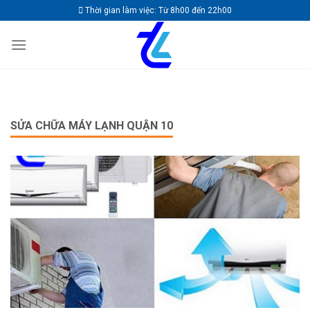
Skip
Thời gian làm việc: Từ 8h00 đến 22h00
to
content
SỬA CHỮA MÁY LẠNH QUẬN 10