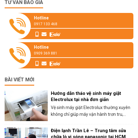
TƯ VẤN BÁO GIÁ
Hotline
0917 133 468
Hotline
0909 369 881
BÀI VIẾT MỚI
Hướng dẫn tháo vệ sinh máy giặt
Electrolux tại nhà đơn giản
Vệ sinh máy giặt Electrolux thường xuyên
không chỉ giúp máy vận hành trơn tru,...
Điện lạnh Trần Lê – Trung tâm sửa
chữa lò vi sóng panasonic tại HCM