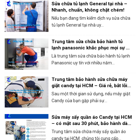
Sửa chữa tủ lạnh General tại nhà –
Nhanh, chuẩn, không chặt chém!
Nếu bạn đang tìm kiếm dịch vụ sửa chữa
tủ lạnh General tại nhà uy...
Trung tâm sửa chữa bảo hành tủ
lạnh panasonic khắc phục mọi sự cố
trong 1 lần gọi
Là trung tâm sửa chữa bảo hành tủ lạnh
Panasonic uy tín với nhiều năm...
Trung tâm bảo hành sửa chữa máy
giặt candy tại HCM – Giá rẻ, bắt lỗi
chính xác 100%
Sau một thời gian sử dụng, nếu máy giặt
Candy của bạn gặp phải sự...
Sửa máy sấy quần áo Candy tại HCM
– có mặt sau 30 phút, bảo hành dài
hạn!
Trung tâm sửa chữa máy sấy quần áo
candy tại HCM chúng tôi cung cấp...