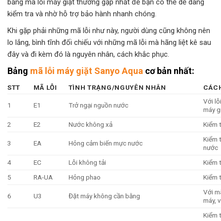
bảng mã lỗi máy giặt thường gặp nhất để bạn có thể dễ dàng
kiểm tra và nhờ hỗ trợ bảo hành nhanh chóng.
Khi gặp phải những mã lỗi như này, người dùng cũng không nên
lo lắng, bình tĩnh đối chiếu với những mã lỗi mà hãng liệt kê sau
đây và đi kèm đó là nguyên nhân, cách khắc phục.
Bảng
mã lỗi máy giặt Sanyo Aqua
cơ bản nhất:
STT
MÃ LỖI
TÌNH TRẠNG/NGUYÊN NHÂN
CÁC
Với lỗ
1
E1
Trở ngại nguồn nước
máy g
2
E2
Nước không xả
Kiểm t
Kiểm 
3
EA
Hỏng cảm biến mực nước
nước
4
EC
Lỗi không tải
Kiểm 
5
RA-UA
Hỏng phao
Kiểm t
Với mã
6
U3
Đặt máy không cần bằng
máy, v
Kiểm t