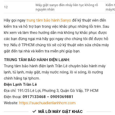
Máy giặt sanyo đèn nháy liên tục không rõ
Kiểm 
12
nguyên nhân
máy.K
Hãy gọi ngay
trung tâm bảo hành Sanyo
để kỹ thuật viên đến
kiểm tra và hỗ trợ bạn trong việc khắc phục những lỗi trên. Sau
khi xem và làm theo hướng dẫn mà không tự khắc phục được
các bạn đừng ngại mà hãy gọi ngay cho chúng tôi để được hỗ
trợ. Nếu ở TPHCM chúng tôi sẽ cử kỹ thuật viên sửa chữa máy
giặt đến tại nhà và kiểm tra miễn phí giúp bạn.
TRUNG TÂM BẢO HÀNH ĐIỆN LẠNH:
Trung tâm bảo hành điện lạnh Trần Lê chuyên bảo hành máy
lạnh, tủ lạnh, máy giặt, máy nước nóng, lò vi sóng, lò nướng
chính hãng tại tphcm.
Điện Lạnh Trần Lê
Địa chỉ: 191/25 Lê Lợi, Phường 3, Quận Gò Vấp, TP HCM
Điện thoại:
0917133468 – 0909369881
Website:
https://suachuadienlanhhcm.com
MÃ LỖI MÁY GIẶT KHÁC