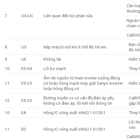
Cần loạ
thường
7
U4-UC
Liên quan đến bộ phận cửa
Ngoài r
chạm c
Call09
Bạn cầ
8
U5
Nắp máy bị mở khi ở chế độ trẻ em.
độ tr
9
UE
Không tải
Kiểm t
10
E9-04
Lỗi bo mạch
Thay t
Ẩm rắc nguồn từ main inveter xuống động
11
E9-20
cơ hoặc hỏng mạch máy giặt Sanyo inverter
Kiểm t
hoặc hỏng động cơ
Đường truyền cs có vấn đề,điện áp yếu,
Call0
12
E4-20
không có điẹn áp, lỗi kết nối thông tin
gặp lỗ
10
EA
Hỏng IC công suất stk621-015b1
Thay t
Lỗi th
cao.
11
ED
Hỏng IC công suất stk621-015b1
Call09