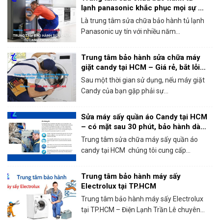
lạnh panasonic khắc phục mọi sự cố
trong 1 lần gọi
Là trung tâm sửa chữa bảo hành tủ lạnh
Panasonic uy tín với nhiều năm...
Trung tâm bảo hành sửa chữa máy
giặt candy tại HCM – Giá rẻ, bắt lỗi
chính xác 100%
Sau một thời gian sử dụng, nếu máy giặt
Candy của bạn gặp phải sự...
Sửa máy sấy quần áo Candy tại HCM
– có mặt sau 30 phút, bảo hành dài
hạn!
Trung tâm sửa chữa máy sấy quần áo
candy tại HCM chúng tôi cung cấp...
Trung tâm bảo hành máy sấy
Electrolux tại TP.HCM
Trung tâm bảo hành máy sấy Electrolux
tại TP.HCM – Điện Lạnh Trần Lê chuyên...