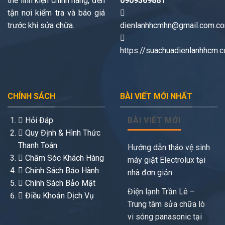
thế linh kiện chính hãng, đến
0909369881
tận nơi kiểm tra và báo giá
trước khi sửa chữa.
dienlanhhcmhn@gmail.com.c
https://suachuadienlanhhcm.
CHÍNH SÁCH
BÀI VIẾT MỚI NHẤT
Hỏi Đáp
BÀI VIẾT MỚI
Quy Định & Hình Thức
Thanh Toán
Hướng dẫn tháo vệ sinh
Chăm Sóc Khách Hàng
máy giặt Electrolux tại
Chính Sách Bảo Hành
nhà đơn giản
Chính Sách Bảo Mật
Điện lạnh Trần Lê –
Điều Khoản Dịch Vụ
Trung tâm sửa chữa lò
vi sóng panasonic tại