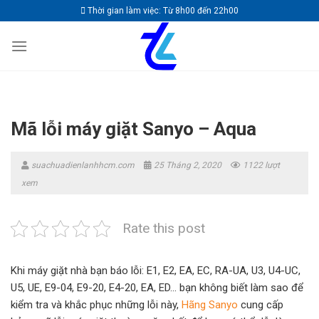
Skip
Thời gian làm việc: Từ 8h00 đến 22h00
to
content
Mã lỗi máy giặt Sanyo – Aqua
suachuadienlanhhcm.com
25 Tháng 2, 2020
1122 lượt
xem
Rate this post
Khi máy giặt nhà bạn báo lỗi: E1, E2, EA, EC, RA-UA, U3, U4-UC,
U5, UE, E9-04, E9-20, E4-20, EA, ED… bạn không biết làm sao để
kiểm tra và khắc phục những lỗi này,
Hãng Sanyo
cung cấp