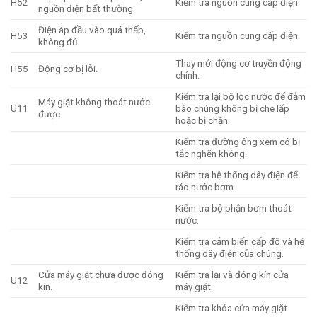
H52
Kiểm tra nguồn cung cấp điện.
nguồn điện bất thường
Điện áp đầu vào quá thấp,
H53
Kiểm tra nguồn cung cấp điện.
không đủ.
Thay mới động cơ truyền động
H55
Động cơ bị lỗi.
chính.
Kiểm tra lại bộ lọc nước để đảm
Máy giặt không thoát nước
U11
báo chúng không bị che lấp
được.
hoặc bị chặn.
Kiểm tra đường ống xem có bị
tắc nghẽn không.
Kiểm tra hệ thống dây điện để
ráo nước bơm.
Kiểm tra bộ phận bơm thoát
nước.
Kiểm tra cảm biến cấp độ và hệ
thống dây điện của chúng.
Cửa máy giặt chưa được đóng
Kiểm tra lại và đóng kín cửa
U12
kín.
máy giặt.
Kiểm tra khóa cửa máy giặt.