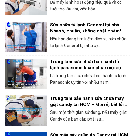
Để máy lạnh hoạt động hiệu quả và có
tuổi thọ lâu dài, việc bảo...
Sửa chữa tủ lạnh General tại nhà –
Nhanh, chuẩn, không chặt chém!
Nếu bạn đang tìm kiếm dịch vụ sửa chữa
tủ lạnh General tại nhà uy...
Trung tâm sửa chữa bảo hành tủ
lạnh panasonic khắc phục mọi sự cố
trong 1 lần gọi
Là trung tâm sửa chữa bảo hành tủ lạnh
Panasonic uy tín với nhiều năm...
Trung tâm bảo hành sửa chữa máy
giặt candy tại HCM – Giá rẻ, bắt lỗi
chính xác 100%
Sau một thời gian sử dụng, nếu máy giặt
Candy của bạn gặp phải sự...
Sửa máy sấy quần áo Candy tại HCM