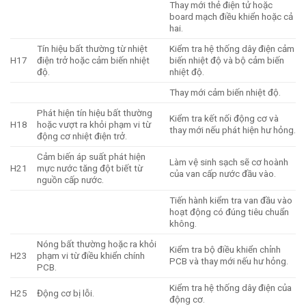
Thay mới thẻ điện tử hoặc
board mạch điều khiển hoặc cả
hai.
Tín hiệu bất thường từ nhiệt
Kiểm tra hệ thống dây điện cảm
H17
điện trở hoặc cảm biến nhiệt
biến nhiệt độ và bộ cảm biến
độ.
nhiệt độ.
Thay mới cảm biến nhiệt độ.
Phát hiện tín hiệu bất thường
Kiểm tra kết nối động cơ và
H18
hoặc vượt ra khỏi phạm vi từ
thay mới nếu phát hiện hư hỏng.
động cơ nhiệt điện trở.
Cảm biến áp suất phát hiện
Làm vệ sinh sạch sẽ cơ hoành
H21
mực nước tăng đột biết từ
của van cấp nước đầu vào.
nguồn cấp nước.
Tiến hành kiểm tra van đầu vào
hoạt động có đúng tiêu chuẩn
không.
Nóng bất thường hoặc ra khỏi
Kiểm tra bộ điều khiển chỉnh
H23
phạm vi từ điều khiển chính
PCB và thay mới nếu hư hỏng.
PCB.
Kiểm tra hệ thống dây điện của
H25
Động cơ bị lỗi.
động cơ.