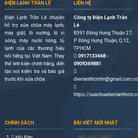
ĐIỆN LẠNH TRẦN LÊ
LIÊN HỆ
Điện Lạnh Trần Lê chuyên
Công ty Điện Lạnh Trần
hỗ trợ sửa chữa máy lạnh,
Lê
máy giặt, lò nướng, lò vi
B391 Đông Hưng Thuận 27,
sóng, máy nước nóng, tủ
P. Đông Hưng Thuận, Q.12,
lạnh của các thương hiệu
TPHCM
nổi tiếng tại Việt Nam. Thay
0917133468 -
thế linh kiện chính hãng, đến
0909369881
tận nơi kiểm tra và báo giá
trước khi sửa chữa.
dienlanhhcmhn@gmail.com.c
https://suachuadienlanhhcm.
CHÍNH SÁCH
BÀI VIẾT MỚI NHẤT
Hỏi Đáp
BÀI VIẾT MỚI