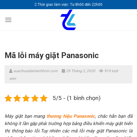
Skip
Thời gian làm việc: Từ 8h00 đến 22h00
to
content
Mã lỗi máy giặt Panasonic
suachuadienlanhhcm.com
29 Tháng 2, 2020
919 lượt
xem
5/5 - (1 bình chọn)
Máy giặt bạn mang
thương hiệu Panasonic
, chắc hẳn bạn đã
không ít lần gặp phải trường hợp bảng điều khiển máy giặt hiển
thị thông báo lỗi.Tuy nhiên các mã lỗi máy giặt Panasonic là