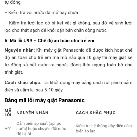
tự động.
– Kiểm tra vòi nước đã mở hay chưa.
– Kiểm tra lưới lọc có bị kẹt vật gì không, sau đó vệ sinh lưới
lọc cho thật sạch để khỏi cặn bẩn chặn dòng nước.
5. Mã lỗi U99 – Chế độ an toàn cho trẻ em
Nguyên nhân:
Khi máy giặt Panasonic đã được kích hoạt chế
độ an toàn cho trẻ em mà mở nắp quá 10 giây thì máy giặt sẽ
tự động xả hết nước ra ngoài, đồng thời ngưng toàn bộ chu
trình giặt.
Cách khắc phục:
Tái khởi động máy bằng cách rút phích cắm
điện và cắm lại sau 5-10 giây.
Bảng mã lỗi máy giặt Panasonic
MÃ
NGUYÊN NHÂN
CÁCH KHẮC PHỤC
LỖI
Cảm biến áp suất (áp lực
Kiểm tra hệ thống dây điện cảm
H01
nước) hoặc chuyển đổi mức
biến áp lực.
độ bị lỗi.