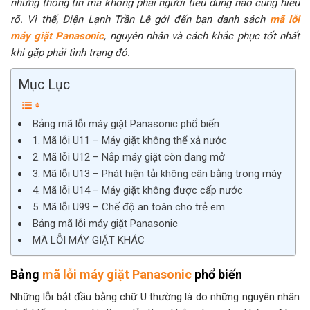
những thông tin mà không phải người tiêu dùng nào cũng hiểu
rõ. Vì thế, Điện Lạnh Trần Lê gởi đến bạn danh sách
mã lỗi
máy giặt Panasonic
, nguyên nhân và cách khắc phục tốt nhất
khi gặp phải tình trạng đó.
Mục Lục
Bảng mã lỗi máy giặt Panasonic phổ biến
1. Mã lỗi U11 – Máy giặt không thể xả nước
2. Mã lỗi U12 – Nắp máy giặt còn đang mở
3. Mã lỗi U13 – Phát hiện tải không cân bằng trong máy
4. Mã lỗi U14 – Máy giặt không được cấp nước
5. Mã lỗi U99 – Chế độ an toàn cho trẻ em
Bảng mã lỗi máy giặt Panasonic
MÃ LỖI MÁY GIẶT KHÁC
Bảng
mã lỗi máy giặt Panasonic
phổ biến
Những lỗi bắt đầu bằng chữ U thường là do những nguyên nhân