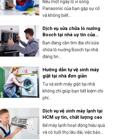
Nếu một ngày lò vi sóng
Panasonic của bạn gặp sự cố
và không biết...
Dịch vụ sửa chữa lò nướng
Bosch tại nhà uy tín của
trung tâm bảo hành Bosch
Bạn đang cần tìm địa chỉ sửa
tại HCM
chữa lò nướng Bosch tại nhà
đáng tin...
Hướng dẫn tự vệ sinh máy
giặt tại nhà đơn giản
Tự vệ sinh máy giặt tại nhà
không chỉ giúp bạn tiết kiệm chi
phí...
Dịch vụ vệ sinh máy lạnh tại
HCM uy tín, chất lượng cao
Để máy lạnh hoạt động hiệu quả
và có tuổi thọ lâu dài, việc bảo...