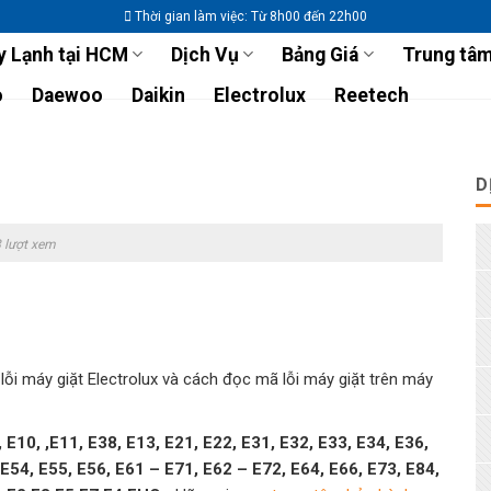
Thời gian làm việc: Từ 8h00 đến 22h00
 Lạnh tại HCM
Dịch Vụ
Bảng Giá
Trung tâm
o
Daewoo
Daikin
Electrolux
Reetech
D
 lượt xem
i máy giặt Electrolux và cách đọc mã lỗi máy giặt trên máy
 E10, ,E11, E38, E13, E21, E22, E31, E32, E33, E34, E36,
 E54, E55, E56, E61 – E71, E62 – E72, E64, E66, E73, E84,