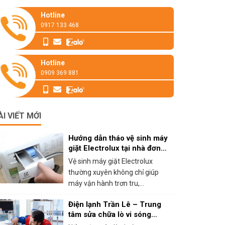
Hotline
0917 133 468
Hotline
0909 369 881
ÀI VIẾT MỚI
Hướng dẫn tháo vệ sinh máy
giặt Electrolux tại nhà đơn
giản
Vệ sinh máy giặt Electrolux
thường xuyên không chỉ giúp
máy vận hành trơn tru,...
Điện lạnh Trần Lê – Trung
tâm sửa chữa lò vi sóng
panasonic tại HCM