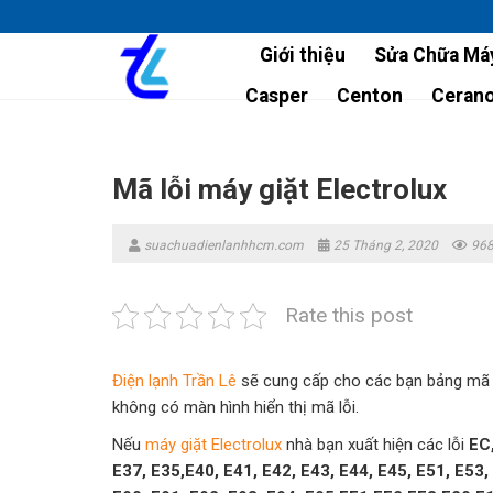
Skip
to
Giới thiệu
Sửa Chữa Máy
content
Casper
Centon
Ceran
Mã lỗi máy giặt Electrolux
suachuadienlanhhcm.com
25 Tháng 2, 2020
968
Rate this post
Điện lạnh Trần Lê
sẽ cung cấp cho các bạn bảng mã lỗ
không có màn hình hiển thị mã lỗi.
Nếu
máy giặt Electrolux
nhà bạn xuất hiện các lỗi
EC,
E37, E35,E40, E41, E42, E43, E44, E45, E51, E53,