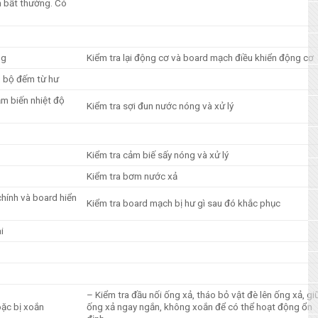
 bất thường. Có
ng
Kiểm tra lại động cơ và board mạch điều khiển động cơ
, bộ đếm từ hư
ảm biến nhiệt độ
Kiểm tra sợi đun nước nóng và xử lý
Kiểm tra cảm biế sấy nóng và xử lý
Kiểm tra bơm nước xả
hính và board hiển
Kiểm tra board mạch bị hư gì sau đó khắc phục
i
– Kiểm tra đầu nối ống xả, tháo bỏ vật đè lên ống xả, gi
oặc bị xoắn
ống xả ngay ngắn, không xoắn để có thể hoạt động ổn