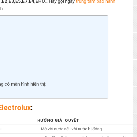
1,E2,E3,E5,E7,E4,EHO
… Hãy gọi ngay
trung tâm bảo hành
h.
g có màn hình hiển thị:
Electrolux
:
HƯỚNG GIẢI QUYẾT
u
– Mở vòi nước nếu vòi nước bị đóng