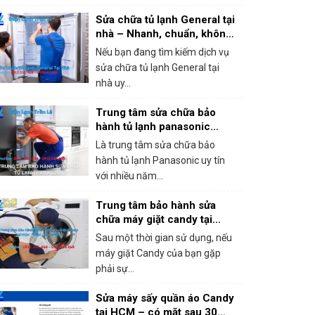
Sửa chữa tủ lạnh General tại
nhà – Nhanh, chuẩn, không
chặt chém!
Nếu bạn đang tìm kiếm dịch vụ
sửa chữa tủ lạnh General tại
nhà uy...
Trung tâm sửa chữa bảo
hành tủ lạnh panasonic
khắc phục mọi sự cố trong 1
Là trung tâm sửa chữa bảo
lần gọi
hành tủ lạnh Panasonic uy tín
với nhiều năm...
Trung tâm bảo hành sửa
chữa máy giặt candy tại
HCM – Giá rẻ, bắt lỗi chính
Sau một thời gian sử dụng, nếu
xác 100%
máy giặt Candy của bạn gặp
phải sự...
Sửa máy sấy quần áo Candy
tại HCM – có mặt sau 30