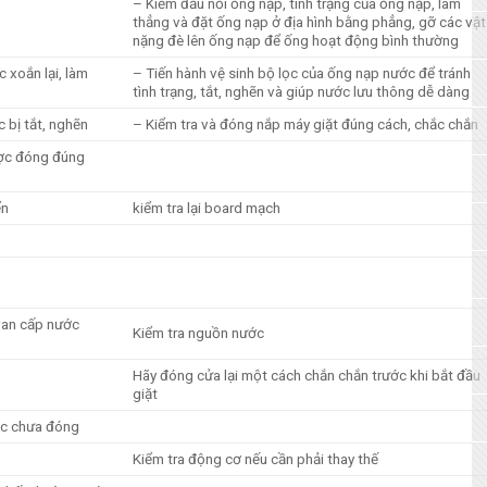
– Kiểm đầu nối ống nạp, tình trạng của ống nạp, làm
thẳng và đặt ống nạp ở địa hình bằng phẳng, gỡ các vật
nặng đè lên ống nạp để ống hoạt động bình thường
 xoắn lại, làm
– Tiến hành vệ sinh bộ lọc của ống nạp nước để tránh
tình trạng, tắt, nghẽn và giúp nước lưu thông dễ dàng
 bị tắt, nghẽn
– Kiểm tra và đóng nắp máy giặt đúng cách, chắc chắn
ợc đóng đúng
ển
kiểm tra lại board mạch
van cấp nước
Kiểm tra nguồn nước
Hãy đóng cửa lại một cách chắn chắn trước khi bắt đầu
giặt
ặc chưa đóng
Kiểm tra động cơ nếu cần phải thay thế