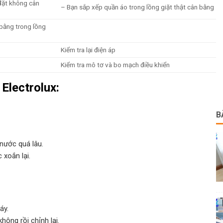
đặt không cân
– Bạn sắp xếp quần áo trong lồng giặt thật cân bằng
bằng trong lồng
Kiểm tra lại điện áp
Kiểm tra mô tơ và bo mạch điều khiển
 Electrolux:
B
nước quá lâu.
 xoắn lại.
áy.
ông rồi chỉnh lại.