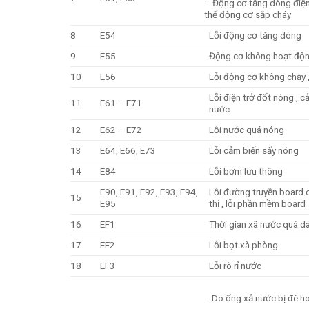
– Động cơ tăng dòng điện
thể động cơ sắp cháy
8
E54
Lỗi động cơ tăng dòng
9
E55
Động cơ không hoạt độ
10
E56
Lỗi động cơ không chạy 
Lỗi điện trở đốt nóng , c
11
E61 – E71
nước
12
E62 – E72
Lỗi nước quá nóng
13
E64, E66, E73
Lỗi cảm biến sấy nóng
14
E84
Lỗi bơm lưu thông
E90, E91, E92, E93, E94,
Lỗi đường truyền board c
15
E95
thị , lỗi phần mềm board
16
EF1
Thời gian xã nước quá dà
17
EF2
Lỗi bọt xà phòng
18
EF3
Lỗi rò rỉ nước
-Do ống xả nước bị đè h