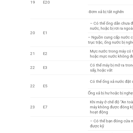
19
E20
-Bơm xả bị tắt nghẽn
– Có thể ống dẫn chưa đ
nước, hoặc bị rơi ra ngoà
20
E1
– Nguồn cung cấp nước c
trục trặc, ống nước bị ng
Mực nước trong máy có 
21
E2
hoặc mực nước không đú
Có thể máy bị mở ra trong
22
E3
sấy, hoặc vắt
Có thể ống xả nước đặt 
22
E5
Ống xả bị hư hoặc bị nghẹ
Khi máy ở chế độ “An toà
23
E7
máy không được đóng kỹ
hoạt động
– Có thể bạn đóng cửa m
được kỹ