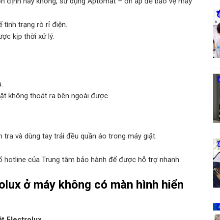
 ổn định hay không, sử dụng Aptomat – ổn áp để bảo vệ máy
ình trạng rò rỉ điện.
c kịp thời xử lý.
.
iặt không thoát ra bên ngoài được.
tra và dùng tay trải đều quần áo trong máy giặt.
 hotline của Trung tâm bảo hành để được hỗ trợ nhanh
rolux ở máy không có màn hình hiển
t Electrolux