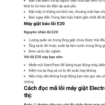
Bạn cần kiểm tra lại nguồn điện nhà bạn xem có
khỏi bị hư hao do điện áp quá yếu.
Đặt máy ở những nơi khô ráo, thoáng mát hạn chế t
Báo ngay đến Trung tâm bảo hành gần nhất để đượ
Máy giặt báo lỗi E20
Nguyên nhân lỗi E20:
Lượng quần áo trong lồng giặt chưa được trải đều
Ống xả bị đè hoặc xoắn lại làm nước trong lồng g
Bơm xả bị tắc nghẽn.
Với lỗi E20 này bạn nên:
Nhấn nút Start/Past để dừng hoạt động máy, kiểm 
Kiểm tra lại ống xả có bị đè xoắn hay không.
Nếu máy vẫn không hoạt động bạn nên gọi vào số
chóng.
Cách đọc mã lỗi máy giặt Elect
thị:
Bước 1: Hướng dẫn vào chế độ chẩn đoán máy giặ