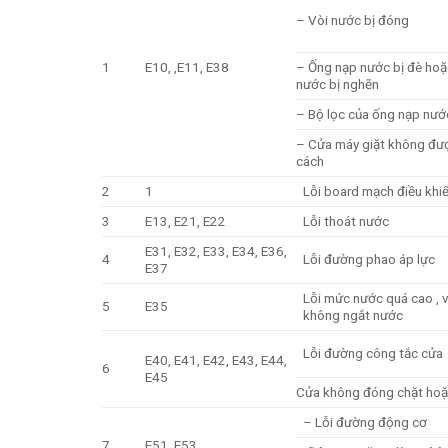
– Vòi nước bị đóng
1
E10, ,E11, E38
– Ống nạp nước bị đè hoặc
nước bị nghẽn
– Bộ lọc của ống nạp nước
– Cửa máy giặt không đư
cách
2
1
Lỗi board mạch điều khi
3
E13, E21, E22
Lỗi thoát nước
E31, E32, E33, E34, E36,
4
Lỗi đường phao áp lực
E37
Lỗi mức nước quá cao , 
5
E35
không ngắt nước
Lỗi đường công tắc cửa
E40, E41, E42, E43, E44,
6
E45
Cửa không đóng chặt ho
– Lỗi đường động cơ
7
E51, E53