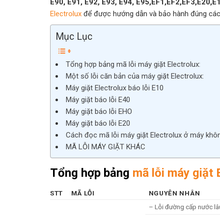
E90, E91, E92, E93, E94, E95,EF1,EF2,EF3,E20,E
Electrolux
để được hướng dẫn và bảo hành đúng các
Mục Lục
Tổng hợp bảng mã lỗi máy giặt Electrolux:
Một số lỗi căn bản của máy giặt Electrolux:
Máy giặt Electrolux báo lỗi E10
Máy giặt báo lỗi E40
Máy giặt báo lỗi EHO
Máy giặt báo lỗi E20
Cách đọc mã lỗi máy giặt Electrolux ở máy khôn
MÃ LỖI MÁY GIẶT KHÁC
Tổng hợp bảng
mã lỗi máy giặt 
STT
MÃ LỖI
NGUYÊN NHÂN
– Lỗi đường cấp nước lâ