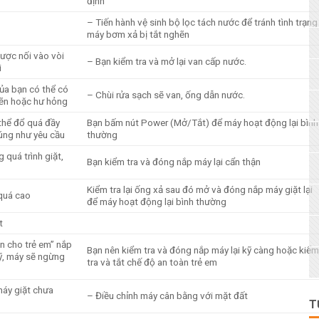
định
– Tiến hành vệ sinh bộ lọc tách nước để tránh tình trạng
máy bơm xả bị tắt nghẽn
ược nối vào vòi
– Bạn kiểm tra và mở lại van cấp nước.
i
ủa bạn có thể có
– Chùi rửa sạch sẽ van, ống dẫn nước.
hẽn hoặc hư hỏng
thể đổ quá đầy
Bạn bấm nút Power (Mở/Tắt) để máy hoạt động lại bình
ng như yêu cầu
thường
 quá trình giặt,
Bạn kiểm tra và đóng nắp máy lại cẩn thận
Kiểm tra lại ống xả sau đó mở và đóng nắp máy giặt lại
quá cao
để máy hoạt động lại bình thường
t
n cho trẻ em” nắp
Bạn nên kiểm tra và đóng nắp máy lại kỹ càng hoặc kiểm
, máy sẽ ngừng
tra và tắt chế độ an toàn trẻ em
áy giặt chưa
– Điều chỉnh máy cân bằng với mặt đất
T