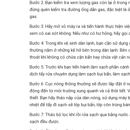
Bước 2: Bạn kiểm tra xem lượng gas còn lại ở trong má
đừng quên kiểm tra đường ống dẫn gas, đặc biệt là ở
gas.
Bước 3: Hãy mở vỏ máy ra và tiến hành thực hiện việc 
xem có sai sót không. Nếu như có hư hỏng, hãy gọi 
Bước 4: Trong khi vệ sinh dàn lạnh, bạn cần sử dụng 
thường nằm ở những kẽ hở bên trong dàn lạnh. Bên
thoát khí không có chứa cặn bẩn hay chứa vật cản n
Bước 5: Trước khi bạn tiến hành làm sạch phần cánh 
dịch tẩy rửa chuyên dụng làm sạch bụi bẩn, làm sạch
Bước 6: Cục nóng thông thường sẽ được lắp đặt ở ngoài
động đến từ môi trường xung quanh và cả thời tiết. 
thiết. Bạn hãy tháo nắp của dàn nóng, sử dụng máy b
nhiệt để tẩy đi sạch sẽ lớp bụi bẩn, lớp côn trùng bá
Bước 7: Tháo bộ lọc khí rồi rửa sạch qua bằng nước
sạch đều được.