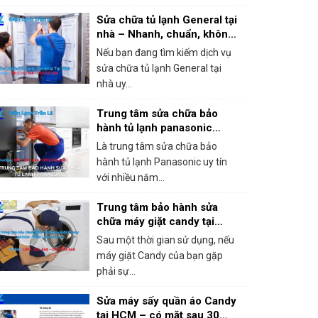
Sửa chữa tủ lạnh General tại
nhà – Nhanh, chuẩn, không
chặt chém!
Nếu bạn đang tìm kiếm dịch vụ
sửa chữa tủ lạnh General tại
nhà uy...
Trung tâm sửa chữa bảo
hành tủ lạnh panasonic
khắc phục mọi sự cố trong 1
Là trung tâm sửa chữa bảo
lần gọi
hành tủ lạnh Panasonic uy tín
với nhiều năm...
Trung tâm bảo hành sửa
chữa máy giặt candy tại
HCM – Giá rẻ, bắt lỗi chính
Sau một thời gian sử dụng, nếu
xác 100%
máy giặt Candy của bạn gặp
phải sự...
Sửa máy sấy quần áo Candy
tại HCM – có mặt sau 30