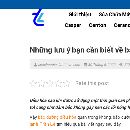
Skip
to
Giới thiệu
Sửa Chữa Máy
content
Casper
Centon
Ceran
Những lưu ý bạn cần biết về 
suachuadienlanhhcm.com
30 Tháng 6, 2022
578
Rate this post
Điều hòa sau khi được sử dụng một thời gian cần p
tốt cũng như đảm bảo không gây nên các lỗi hỏng h
Vậy
bảo dưỡng điều hòa
quan trọng không, bảo dưỡn
lạnh Trần Lê
tìm hiểu qua bài viết ngay sau đây.