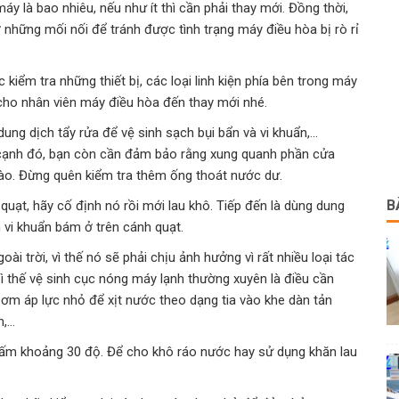
y là bao nhiêu, nếu như ít thì cần phải thay mới. Đồng thời,
 những mối nối để tránh được tình trạng máy điều hòa bị rò rỉ
kiểm tra những thiết bị, các loại linh kiện phía bên trong máy
cho nhân viên máy điều hòa đến thay mới nhé.
dung dịch tẩy rửa để vệ sinh sạch bụi bẩn và vi khuẩn,…
 cạnh đó, bạn còn cần đảm bảo rằng xung quanh phần cửa
ào. Đừng quên kiểm tra thêm ống thoát nước dư.
B
quạt, hãy cố định nó rồi mới lau khô. Tiếp đến là dùng dung
 vi khuẩn bám ở trên cánh quạt.
 trời, vì thế nó sẽ phải chịu ảnh hưởng vì rất nhiều loại tác
Vì thế vệ sinh cục nóng máy lạnh thường xuyên là điều cần
ơm áp lực nhỏ để xịt nước theo dạng tia vào khe dàn tản
m,…
 ấm khoảng 30 độ. Để cho khô ráo nước hay sử dụng khăn lau