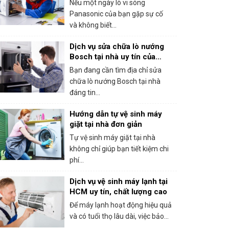
Nếu một ngày lò vi sóng
Panasonic của bạn gặp sự cố
và không biết...
Dịch vụ sửa chữa lò nướng
Bosch tại nhà uy tín của
trung tâm bảo hành Bosch
Bạn đang cần tìm địa chỉ sửa
tại HCM
chữa lò nướng Bosch tại nhà
đáng tin...
Hướng dẫn tự vệ sinh máy
giặt tại nhà đơn giản
Tự vệ sinh máy giặt tại nhà
không chỉ giúp bạn tiết kiệm chi
phí...
Dịch vụ vệ sinh máy lạnh tại
HCM uy tín, chất lượng cao
Để máy lạnh hoạt động hiệu quả
và có tuổi thọ lâu dài, việc bảo...