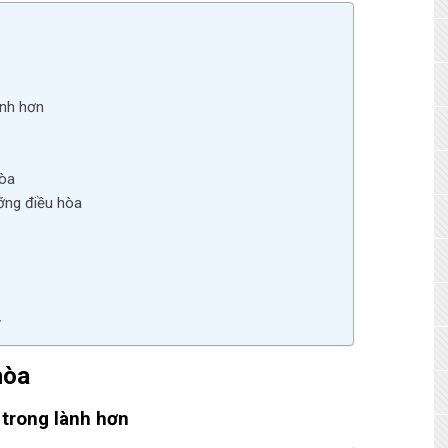
ành hơn
hòa
ỡng điều hòa
ỳ
hòa
 trong lành hơn