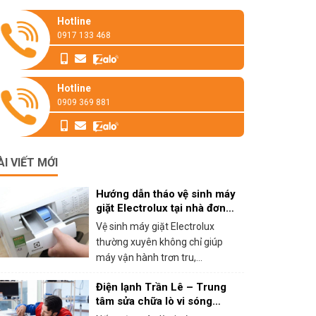
Hotline
0917 133 468
Hotline
0909 369 881
ÀI VIẾT MỚI
Hướng dẫn tháo vệ sinh máy
giặt Electrolux tại nhà đơn
giản
Vệ sinh máy giặt Electrolux
thường xuyên không chỉ giúp
máy vận hành trơn tru,...
Điện lạnh Trần Lê – Trung
tâm sửa chữa lò vi sóng
panasonic tại HCM