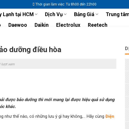
Thời gian làm việc: Từ 8h00 đến 22h00
 Lạnh tại HCM
Dịch Vụ
Bảng Giá
Trung tâm
o
Daewoo
Daikin
Electrolux
Reetech
bảo dưỡng điều hòa
D
 lượt xem
hải được bảo dưỡng thì mới mang lại được hiệu quả sử dụng
óc khác.
g như thế nào, có những lưu ý gì hay không,… Hãy cùng
Điện