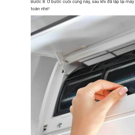
Bước 8: Ở bước cuối cùng này, sau khi đã lắp lại má
toàn nhé!