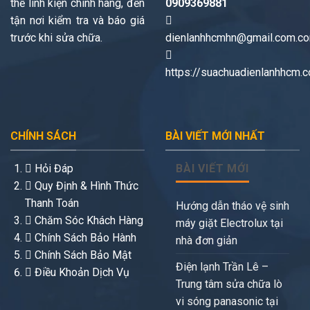
thế linh kiện chính hãng, đến
0909369881
tận nơi kiểm tra và báo giá
trước khi sửa chữa.
dienlanhhcmhn@gmail.com.c
https://suachuadienlanhhcm.
CHÍNH SÁCH
BÀI VIẾT MỚI NHẤT
Hỏi Đáp
BÀI VIẾT MỚI
Quy Định & Hình Thức
Thanh Toán
Hướng dẫn tháo vệ sinh
Chăm Sóc Khách Hàng
máy giặt Electrolux tại
Chính Sách Bảo Hành
nhà đơn giản
Chính Sách Bảo Mật
Điện lạnh Trần Lê –
Điều Khoản Dịch Vụ
Trung tâm sửa chữa lò
vi sóng panasonic tại