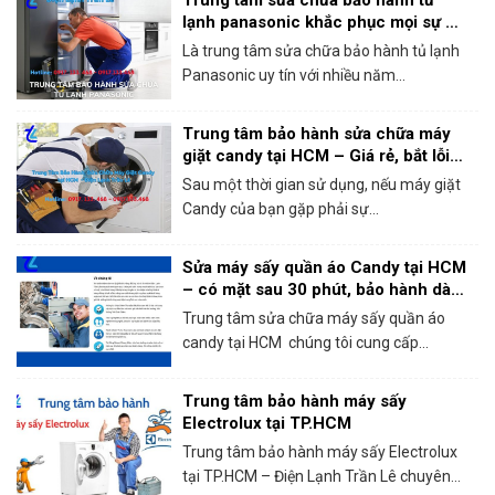
Trung tâm sửa chữa bảo hành tủ
lạnh panasonic khắc phục mọi sự cố
trong 1 lần gọi
Là trung tâm sửa chữa bảo hành tủ lạnh
Panasonic uy tín với nhiều năm...
Trung tâm bảo hành sửa chữa máy
giặt candy tại HCM – Giá rẻ, bắt lỗi
chính xác 100%
Sau một thời gian sử dụng, nếu máy giặt
Candy của bạn gặp phải sự...
Sửa máy sấy quần áo Candy tại HCM
– có mặt sau 30 phút, bảo hành dài
hạn!
Trung tâm sửa chữa máy sấy quần áo
candy tại HCM chúng tôi cung cấp...
Trung tâm bảo hành máy sấy
Electrolux tại TP.HCM
Trung tâm bảo hành máy sấy Electrolux
tại TP.HCM – Điện Lạnh Trần Lê chuyên...