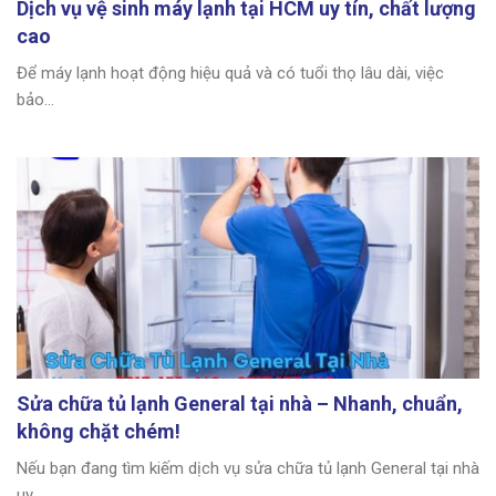
Dịch vụ vệ sinh máy lạnh tại HCM uy tín, chất lượng
cao
Để máy lạnh hoạt động hiệu quả và có tuổi thọ lâu dài, việc
bảo...
Sửa chữa tủ lạnh General tại nhà – Nhanh, chuẩn,
không chặt chém!
Nếu bạn đang tìm kiếm dịch vụ sửa chữa tủ lạnh General tại nhà
uy...