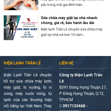
yếu trong mỗi gia đình hiện...
Sửa chữa máy giặt tại nhà nhanh
chóng, giá rẻ, bảo hành lâu dài
Điện lạnh Trần Lê chuyên sửa chữa máy
giặt tại nhà với hơn 10 năm...
ĐIỆN LẠNH TRẦN LÊ
LIÊN HỆ
Điện Lạnh Trần Lê chuyên
Công ty Điện Lạnh Trần
hỗ trợ sửa chữa máy lạnh,
Lê
máy giặt, lò nướng, lò vi
B391 Đông Hưng Thuận 27,
sóng, máy nước nóng, tủ
P. Đông Hưng Thuận, Q.12,
lạnh của các thương hiệu
TPHCM
nổi tiếng tại Việt Nam. Thay
0917133468 -