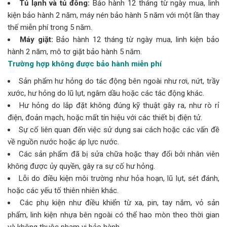
Tủ lạnh và tủ đông:
Bảo hành 12 tháng từ ngày mua, linh
kiện bảo hành 2 năm, máy nén bảo hành 5 năm với một lần thay
thế miễn phí trong 5 năm.
Máy giặt:
Bảo hành 12 tháng từ ngày mua, linh kiện bảo
hành 2 năm, mô tơ giặt bảo hành 5 năm.
Trường hợp không được bảo hành miễn phí
Sản phẩm hư hỏng do tác động bên ngoài như rơi, nứt, trầy
xước, hư hỏng do lũ lụt, ngâm dầu hoặc các tác động khác.
Hư hỏng do lắp đặt không đúng kỹ thuật gây ra, như rò rỉ
điện, đoản mạch, hoặc mất tín hiệu với các thiết bị điện tử.
Sự cố liên quan đến việc sử dụng sai cách hoặc các vấn đề
về nguồn nước hoặc áp lực nước.
Các sản phẩm đã bị sửa chữa hoặc thay đổi bởi nhân viên
không được ủy quyền, gây ra sự cố hư hỏng.
Lỗi do điều kiện môi trường như hỏa hoạn, lũ lụt, sét đánh,
hoặc các yếu tố thiên nhiên khác.
Các phụ kiện như điều khiển từ xa, pin, tay nắm, vỏ sản
phẩm, linh kiện nhựa bên ngoài có thể hao mòn theo thời gian
và không thuộc phạm vi bảo hành.