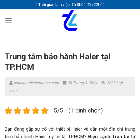
Skip
Thời gian làm việc: Từ 8h00 đến 22h00
to
content
Trung tâm bảo hành Haier tại
TP.HCM
suachuadienlanhhcm.com
20 Tháng 3, 2024
2225 lượt
xem
5/5 - (1 bình chọn)
Bạn đang gặp sự cố với thiết bị Haier và cần một địa chỉ trung
tâm bảo hành Haier uy tín tại TP.HCM?
Điện Lạnh Trần Lê
tự