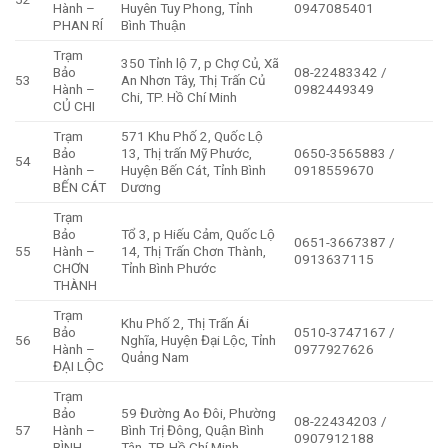
Hành –
Huyên Tuy Phong, Tỉnh
0947085401
PHAN RÍ
Bình Thuận
Trạm
350 Tỉnh lộ 7, p Chợ Củ, Xã
Bảo
08-22483342 /
53
An Nhơn Tây, Thị Trấn Củ
Hành –
0982449349
Chi, TP. Hồ Chí Minh
CỦ CHI
Trạm
571 Khu Phố 2, Quốc Lộ
Bảo
13, Thị trấn Mỹ Phước,
0650-3565883 /
54
Hành –
Huyện Bến Cát, Tỉnh Bình
0918559670
BẾN CÁT
Dương
Trạm
Bảo
Tổ 3, p Hiếu Cảm, Quốc Lộ
0651-3667387 /
55
Hành –
14, Thị Trấn Chơn Thành,
0913637115
CHƠN
Tỉnh Bình Phước
THÀNH
Trạm
Khu Phố 2, Thị Trấn Ái
Bảo
0510-3747167 /
56
Nghĩa, Huyện Đại Lộc, Tỉnh
Hành –
0977927626
Quảng Nam
ĐẠI LỘC
Trạm
Bảo
59 Đường Ao Đôi, Phường
08-22434203 /
57
Hành –
Bình Trị Đông, Quận Bình
0907912188
BÌNH
Tân, TP. Hồ Chí Minh