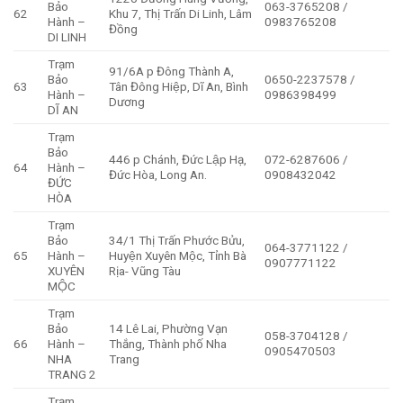
Bảo
063-3765208 /
62
Khu 7, Thị Trấn Di Linh, Lâm
Hành –
0983765208
Đồng
DI LINH
Trạm
91/6A p Đông Thành A,
Bảo
0650-2237578 /
63
Tân Đông Hiệp, Dĩ An, Bình
Hành –
0986398499
Dương
DĨ AN
Trạm
Bảo
446 p Chánh, Đức Lập Hạ,
072-6287606 /
64
Hành –
Đức Hòa, Long An.
0908432042
ĐỨC
HÒA
Trạm
Bảo
34/1 Thị Trấn Phước Bửu,
064-3771122 /
65
Hành –
Huyện Xuyên Mộc, Tỉnh Bà
0907771122
XUYÊN
Rịa- Vũng Tàu
MỘC
Trạm
Bảo
14 Lê Lai, Phường Vạn
058-3704128 /
66
Hành –
Thắng, Thành phố Nha
0905470503
NHA
Trang
TRANG 2
Trạm