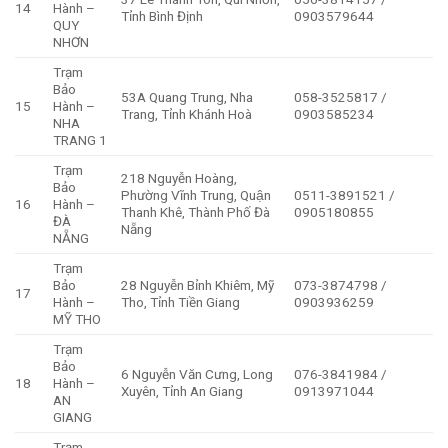
14
Hành –
Tỉnh Bình Định
0903579644
QUY
NHƠN
Trạm
Bảo
53A Quang Trung, Nha
058-3525817 /
15
Hành –
Trang, Tỉnh Khánh Hoà
0903585234
NHA
TRANG 1
Trạm
218 Nguyễn Hoàng,
Bảo
Phường Vĩnh Trung, Quận
0511-3891521 /
16
Hành –
Thanh Khê, Thành Phố Đà
0905180855
ĐÀ
Nẵng
NẴNG
Trạm
Bảo
28 Nguyễn Bỉnh Khiêm, Mỹ
073-3874798 /
17
Hành –
Tho, Tỉnh Tiền Giang
0903936259
MỸ THO
Trạm
Bảo
6 Nguyễn Văn Cưng, Long
076-3841984 /
18
Hành –
Xuyên, Tỉnh An Giang
0913971044
AN
GIANG
Trạm