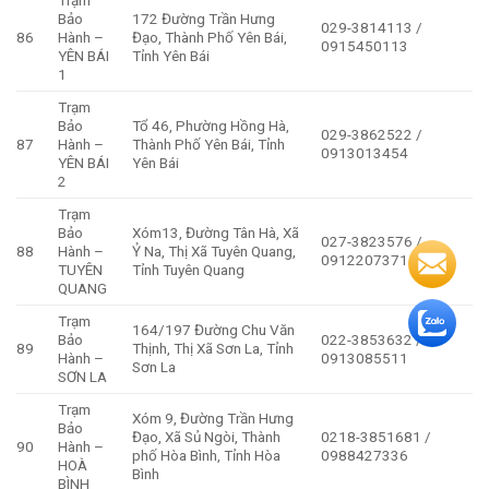
Bảo
172 Đường Trần Hưng
029-3814113 /
86
Hành –
Đạo, Thành Phố Yên Bái,
0915450113
YÊN BÁI
Tỉnh Yên Bái
1
Trạm
Bảo
Tổ 46, Phường Hồng Hà,
029-3862522 /
87
Hành –
Thành Phố Yên Bái, Tỉnh
0913013454
YÊN BÁI
Yên Bái
2
Trạm
Bảo
Xóm13, Đường Tân Hà, Xã
027-3823576 /
88
Hành –
Ỷ Na, Thị Xã Tuyên Quang,
0912207371
TUYÊN
Tỉnh Tuyên Quang
QUANG
Trạm
164/197 Đường Chu Văn
Bảo
022-3853632 /
89
Thịnh, Thị Xã Sơn La, Tỉnh
Hành –
0913085511
Sơn La
SƠN LA
Trạm
Xóm 9, Đường Trần Hưng
Bảo
Đạo, Xã Sủ Ngòi, Thành
0218-3851681 /
90
Hành –
phố Hòa Bình, Tỉnh Hòa
0988427336
HOÀ
Bình
BÌNH