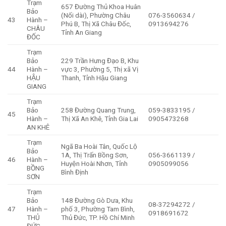
Trạm
657 Đường Thủ Khoa Huân
Bảo
(Nối dài), Phường Châu
076-3560634 /
43
Hành –
Phú B, Thị Xã Châu Đốc,
0913694276
CHÂU
Tỉnh An Giang
ĐỐC
Trạm
Bảo
229 Trần Hưng Đạo B, Khu
44
Hành –
vực 3, Phường 5, Thị xã Vị
HẬU
Thanh, Tỉnh Hậu Giang
GIANG
Trạm
Bảo
258 Đường Quang Trung,
059-3833195 /
45
Hành –
Thị Xã An Khê, Tỉnh Gia Lai
0905473268
AN KHÊ
Trạm
Ngã Ba Hoài Tân, Quốc Lộ
Bảo
1A, Thị Trấn Bồng Sơn,
056-3661139 /
46
Hành –
Huyện Hoài Nhơn, Tỉnh
0905099056
BỒNG
Bình Định
SƠN
Trạm
Bảo
148 Đường Gò Dưa, Khu
08-37294272 /
47
Hành –
phố 3, Phường Tam Bình,
0918691672
THỦ
Thủ Đức, TP. Hồ Chí Minh
ĐỨC