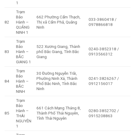
1
Trạm
Bảo
662 Phường Cẩm Thạch,
033-3860418 /
82
Hành –
Thị xã Cẩm Phả, Quảng
0978866818
QUẢNG
Ninh
NINH 1
Trạm
Bảo
522 Xương Giang, Thành
0240-3852318 /
83
Hành –
phố Bắc Giang, Tỉnh Bắc
0913566312
BẮC
Giang.
GIANG 1
Trạm
30 Đường Nguyễn Trãi,
Bảo
Phường Ninh Xá, Thành
0241-3826267 /
84
Hành –
Phố Bắc Ninh, Tỉnh Bắc
0912156017
BẮC
Ninh
NINH
Trạm
Bảo
661 Cách Mạng Tháng 8,
Hành –
0280-3852702 /
85
Thành Phố Thái Nguyên,
THÁI
0915208863
Tỉnh Thái Nguyên
NGUYÊN
1
Trạm