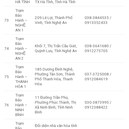
HÀ TĨNH
TX Hà Tĩnh, Tỉnh Hà Tĩnh
Trạm
Bảo
209 Lê Lợi, Thành Phố
038-3844535 /
73
Hành –
Vinh, Tỉnh Nghệ An
0913352433
NGHỆ
AN 1
Trạm
Bảo
Khối 7, Thị Trấn Cầu Giát,
038-3641680 /
74
Hành –
Quỳnh Lưu, Tỉnh Nghệ An
0912275705
NGHỆ
AN 2
Trạm
185 Dương Đình Nghệ,
Bảo
Phường Tân Sơn, Thành
037-3725008 /
75
Hành –
Phố Thanh Hóa, Thanh
0912084619
THANH
Hóa.
HÓA 1
Trạm
11 Đường Trần Phú,
Bảo
Phường Phúc Thành, Thị
030-3873995 /
76
Hành –
Xã Ninh Bình, Tỉnh Ninh
0912388422
NINH
Bình
BÌNH
Trạm
Đối diện nhà văn hóa tỉnh
Bảo