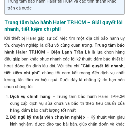
Trung tâm bảo hành Haier tại HCM và các tỉnh thành khác
trên cả nước
Trung tâm bảo hành Haier TP.HCM – Giải quyết lỗi
nhanh, tiết kiệm chi phí!
Khi thiết bị Haier gặp sự cố, việc tìm một địa chỉ bảo hành uy
tín, chuyên nghiệp là điều vô cùng quan trọng.
Trung tâm bảo
hành Haier TP.HCM – Điện Lạnh Trần Lê
là lựa chọn hàng
đầu giúp bạn khắc phục nhanh các lỗi kỹ thuật, đảm bảo thiết bị
hoạt động ổn định lâu dài. Với tiêu chí
“Giải quyết lỗi nhanh,
tiết kiệm chi phí”
, chúng tôi cam kết mang đến dịch vụ chất
lượng, tận tâm và hiệu quả. Dưới đây là những lý do bạn nên
chọn chúng tôi:
Dịch vụ chính hãng
– Trung tâm bảo hành Haier TP.HCM
cung cấp dịch vụ sửa chữa và bảo trì theo tiêu chuẩn của
hãng, đảm bảo chất lượng tốt nhất.
Đội ngũ kỹ thuật viên chuyên nghiệp
– Kỹ thuật viên giàu
kinh nghiệm, được đào tạo bài bản, giúp chẩn đoán và khắc