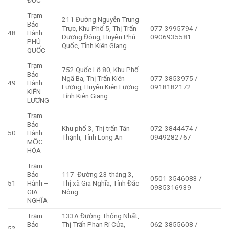
Trạm
211 Đường Nguyễn Trung
Bảo
Trực, Khu Phố 5, Thị Trấn
077-3995794 /
48
Hành –
Dương Đông, Huyện Phú
0906935581
PHÚ
Quốc, Tỉnh Kiên Giang
QUỐC
Trạm
752 Quốc Lộ 80, Khu Phố
Bảo
Ngã Ba, Thị Trấn Kiên
077-3853975 /
49
Hành –
Lương, Huyện Kiên Lương
0918182172
KIÊN
Tỉnh Kiên Giang
LƯƠNG
Trạm
Bảo
Khu phố 3, Thị trấn Tân
072-3844474 /
50
Hành –
Thạnh, Tỉnh Long An
0949282767
MỘC
HÓA
Trạm
Bảo
117 Đường 23 tháng 3,
0501-3546083 /
51
Hành –
Thị xã Gia Nghĩa, Tỉnh Đắc
0935316939
GIA
Nông.
NGHĨA
Trạm
133A Đường Thống Nhất,
Bảo
Thị Trấn Phan Rí Cửa,
062-3855608 /
52