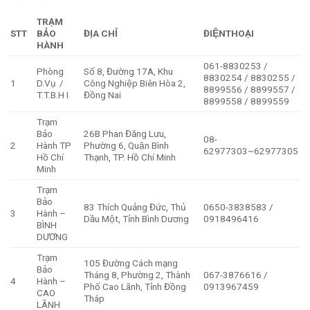
TRẠM
STT
BẢO
ĐỊA CHỈ
ĐIỆNTHOẠI
HÀNH
061-8830253 /
Phòng
Số 8, Đường 17A, Khu
8830254 / 8830255 /
1
D.Vụ /
Công Nghiệp Biên Hòa 2,
8899556 / 8899557 /
T.T.B.H I
Đồng Nai
8899558 / 8899559
Trạm
Bảo
26B Phan Đăng Lưu,
08-
2
Hành TP
Phường 6, Quận Bình
62977303~62977305
Hồ Chí
Thạnh, TP. Hồ Chí Minh
Minh
Trạm
Bảo
83 Thích Quảng Đức, Thủ
0650-3838583 /
3
Hành –
Dầu Một, Tỉnh Bình Dương
0918496416
BÌNH
DƯƠNG
Trạm
105 Đường Cách mạng
Bảo
Tháng 8, Phường 2, Thành
067-3876616 /
4
Hành –
Phố Cao Lãnh, Tỉnh Đồng
0913967459
CAO
Tháp
LÃNH