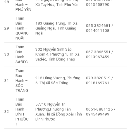
28
Hành –
Xã Tuy Hòa, Tỉnh Phú Yên
0913458790
PHÚ YÊN
Trạm
Bảo
183 Quang Trung, Thị Xã
055-3824681 /
29
Hành –
Quảng Ngãi, Tỉnh Quảng
0914011108
QUẢNG
Ngãi
NGÃI
Trạm
302 Nguyễn Sinh Sắc,
Bảo
067-3865551 /
30
Khóm 4, Phường 1, Thị Xã
Hành –
0913967459
Sađéc, Tỉnh Đồng Tháp
SAĐÉC
Trạm
Bảo
215 Hùng Vương, Phường
079-3820519 /
31
Hành –
6, Thị Xã Sóc Trăng
0918169761
SÓC
TRĂNG
Trạm
Bảo
57/10 Nguyễn Tri
Hành –
Phương,Phường Tân
0651-3881125 /
32
BÌNH
Xuân,Thị xã Đồng Xoài,Tỉnh
0945499499
PHƯỚC
Bình Phước
1