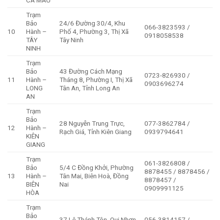
Trạm
Bảo
24/6 Đường 30/4, Khu
066-3823593 /
10
Hành –
Phố 4, Phường 3, Thị Xã
0918058538
TÂY
Tây Ninh
NINH
Trạm
Bảo
43 Đường Cách Mạng
0723-826930 /
11
Hành –
Tháng 8, Phường I, Thị Xã
0903696274
LONG
Tân An, Tỉnh Long An
AN
Trạm
Bảo
28 Nguyễn Trung Trực,
077-3862784 /
12
Hành –
Rạch Giá, Tỉnh Kiên Giang
0939794641
KIÊN
GIANG
Trạm
061-3826808 /
Bảo
5/4 C Đồng Khởi, Phường
8878455 / 8878456 /
13
Hành –
Tân Mai, Biên Hoà, Đồng
8878457 /
BIÊN
Nai
0909991125
HÒA
Trạm
Bảo
37 Lê Thánh Tôn, Qui Nhơn,
056-3814157 /