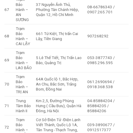
Bảo
37 Nguyễn Ảnh Thủ,
08-66786343 /
67
Hành –
Phường Tân Chánh Hiệp,
0907.265.701
AN
Quận 12, Hồ Chí Minh
SƯƠNG
Trạm
Bảo
661 Tứ Kiệt, Thị trấn Cai
68
907268292
Hành –
Lậy, Tiền Giang
CAI LẬY
Trạm
Bảo
5 Lê Thế Tiết, Thị Trấn Lao
053-3877743 /
69
Hành –
Bảo, Quảng Trị
0985.296.595
LAO BẢO
Trạm
64A Quốc lộ 1, Bắc Hợp,
Bảo
061.2690694 /
70
An Chu, Bắc Sơn, Trảng
Hành –
0918.368.538
Bom, Đồng Nai
TRỊ AN
Trung
Km 2,5, Đường Phùng
04-85884204 /
71
Tâm Bảo
Hưng ( Cầu Bưu), Quận Hà
85884205 /
Hành II
Đông, Hà Nội.
85884206
Trạm
Cơ Sở Điện Tử -Điện Lạnh
Bảo
Viết Thành, Quốc Lộ 1A,
039-3890677 /
72
Hành –
Tân Trung -Thạch Trung,
0912517377