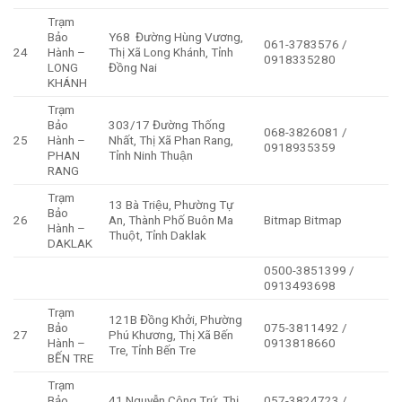
Trạm
Bảo
Y68 Đường Hùng Vương,
061-3783576 /
24
Hành –
Thị Xã Long Khánh, Tỉnh
0918335280
LONG
Đồng Nai
KHÁNH
Trạm
Bảo
303/17 Đường Thống
068-3826081 /
25
Hành –
Nhất, Thị Xã Phan Rang,
0918935359
PHAN
Tỉnh Ninh Thuận
RANG
Trạm
13 Bà Triệu, Phường Tự
Bảo
26
An, Thành Phố Buôn Ma
Bitmap Bitmap
Hành –
Thuột, Tỉnh Daklak
DAKLAK
0500-3851399 /
0913493698
Trạm
121B Đồng Khởi, Phường
Bảo
075-3811492 /
27
Phú Khương, Thị Xã Bến
Hành –
0913818660
Tre, Tỉnh Bến Tre
BẾN TRE
Trạm
Bảo
41 Nguyễn Công Trứ, Thị
057-3824723 /