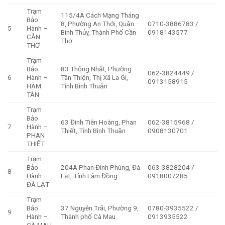
Trạm
115/4A Cách Mạng Tháng
Bảo
8, Phường An Thới, Quận
0710-3886783 /
5
Hành –
Bình Thủy, Thành Phố Cần
0918143577
CẦN
Thơ
THƠ
Trạm
Bảo
83 Thống Nhất, Phường
062-3824449 /
6
Hành –
Tân Thiện, Thị Xã La Gi,
0913158915
HÀM
Tỉnh Bình Thuận
TÂN
Trạm
Bảo
63 Đinh Tiên Hoàng, Phan
062-3815968 /
7
Hành –
Thiết, Tỉnh Bình Thuận
0908130701
PHAN
THIẾT
Trạm
Bảo
204A Phan Đình Phùng, Đà
063-3828204 /
8
Hành –
Lạt, Tỉnh Lâm Đồng
0918007285
ĐÀ LẠT
Trạm
Bảo
37 Nguyễn Trãi, Phường 9,
0780-3935522 /
9
Hành –
Thành phố Cà Mau
0913935522
CÀ MAU