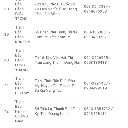
Bảo
723 Khu Phố 8, Quốc Lộ
063-3647334 /
38
Hành –
20 Liên Nghĩa, Đức Trọng,
0918675358
ĐỨC
Tỉnh Lâm Đồng
TRỌNG
Trạm
Bảo
66 Phan Chu Trinh, Thị Xã
060-3863801 /
39
Hành –
Kontum, Tỉnh Kontum
0913469257
KONTUM
Trạm
Bảo
Tổ 16, Khu Văn Hải, Thị
061-3526955 /
40
Hành –
Trấn Long Thành, Đồng Nai
0903139438
LONG
THÀNH
Trạm
Tổ 4, Thôn Tân Phú, Phú
Bảo
064-3921407 /
41
Mỹ, Huyện Tân Thành, Tỉnh
Hành –
0908429519
Bà Rịa-Vũng Tàu
PHÚ MỸ
Trạm
Bảo
54 Tiểu La, Thành Phố Tam
0510-3851732 /
42
Hành –
Kỳ, Tỉnh Quảng Nam
0913498131
QUẢNG
NAM