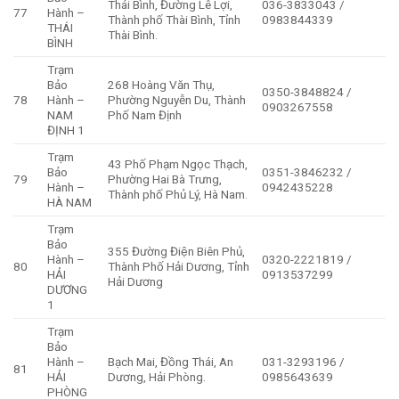
Thái Bình, Đường Lê Lợi,
036-3833043 /
77
Hành –
Thành phố Thài Bình, Tỉnh
0983844339
THÁI
Thài Bình.
BÌNH
Trạm
Bảo
268 Hoàng Văn Thụ,
0350-3848824 /
78
Hành –
Phường Nguyễn Du, Thành
0903267558
NAM
Phố Nam Định
ĐỊNH 1
Trạm
43 Phố Phạm Ngọc Thạch,
Bảo
0351-3846232 /
79
Phường Hai Bà Trưng,
Hành –
0942435228
Thành phố Phủ Lý, Hà Nam.
HÀ NAM
Trạm
Bảo
355 Đường Điện Biên Phủ,
Hành –
0320-2221819 /
80
Thành Phố Hải Dương, Tỉnh
HẢI
0913537299
Hải Dương
DƯƠNG
1
Trạm
Bảo
Hành –
Bạch Mai, Đồng Thái, An
031-3293196 /
81
HẢI
Dương, Hải Phòng.
0985643639
PHÒNG