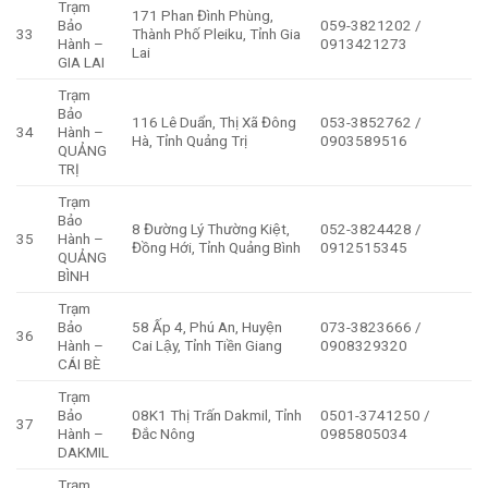
Trạm
171 Phan Đình Phùng,
Bảo
059-3821202 /
33
Thành Phố Pleiku, Tỉnh Gia
Hành –
0913421273
Lai
GIA LAI
Trạm
Bảo
116 Lê Duẩn, Thị Xã Đông
053-3852762 /
34
Hành –
Hà, Tỉnh Quảng Trị
0903589516
QUẢNG
TRỊ
Trạm
Bảo
8 Đường Lý Thường Kiệt,
052-3824428 /
35
Hành –
Đồng Hới, Tỉnh Quảng Bình
0912515345
QUẢNG
BÌNH
Trạm
Bảo
58 Ấp 4, Phú An, Huyện
073-3823666 /
36
Hành –
Cai Lậy, Tỉnh Tiền Giang
0908329320
CÁI BÈ
Trạm
Bảo
08K1 Thị Trấn Dakmil, Tỉnh
0501-3741250 /
37
Hành –
Đắc Nông
0985805034
DAKMIL
Trạm