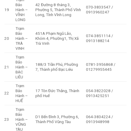
Bảo
42 Đường 8 tháng 3,
070-3833547 /
19
Hành –
Phường 5, Thành Phố Vĩnh
0913960247
VĨNH
Long, Tỉnh Vĩnh Long
LONG
Trạm
Bảo
451A Phạm Ngũ Lão,
074-3851114 /
20
Hành –
Khóm 4, Phường1, Thị Xã
0913188214
TRÀ
Trà Vinh
VINH
Trạm
Bảo
188/3 Trần Phú, Phường
0781-3956868 /
21
Hành –
7, Thành phố Bạc Liêu
01279955445
BẠC
LIÊU
Trạm
Bảo
17 Tôn Đức Thắng, Thành
054-3822028 /
22
Hành –
phố Huế
0913425251
HUẾ
Trạm
Bảo
D1 Bến Đình 3, Phường 6,
064-3834224 /
23
Hành –
Thành Phố Vũng Tàu
0913948998
VŨNG
TÀU