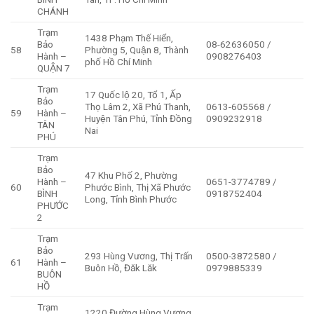
CHÁNH
Trạm
1438 Phạm Thế Hiển,
Bảo
08-62636050 /
58
Phường 5, Quận 8, Thành
Hành –
0908276403
phố Hồ Chí Minh
QUẬN 7
Trạm
17 Quốc lộ 20, Tổ 1, Ấp
Bảo
Thọ Lâm 2, Xã Phú Thanh,
0613-605568 /
59
Hành –
Huyện Tân Phú, Tỉnh Đồng
0909232918
TÂN
Nai
PHÚ
Trạm
Bảo
47 Khu Phố 2, Phường
Hành –
0651-3774789 /
60
Phước Bình, Thị Xã Phước
BÌNH
0918752404
Long, Tỉnh Bình Phước
PHƯỚC
2
Trạm
Bảo
293 Hùng Vương, Thị Trấn
0500-3872580 /
61
Hành –
Buôn Hồ, Đăk Lăk
0979885339
BUÔN
HỒ
Trạm
1220 Đường Hùng Vương,