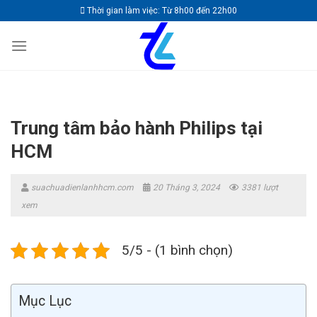
Skip
Thời gian làm việc: Từ 8h00 đến 22h00
to
content
Trung tâm bảo hành Philips tại
HCM
suachuadienlanhhcm.com
20 Tháng 3, 2024
3381 lượt
xem
5/5 - (1 bình chọn)
Mục Lục