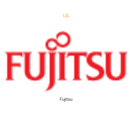
LG
Fujitsu