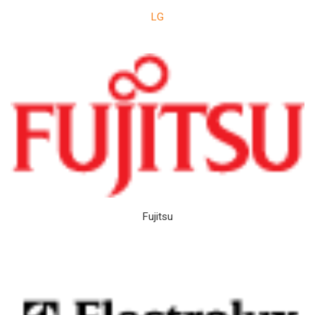
LG
Fujitsu