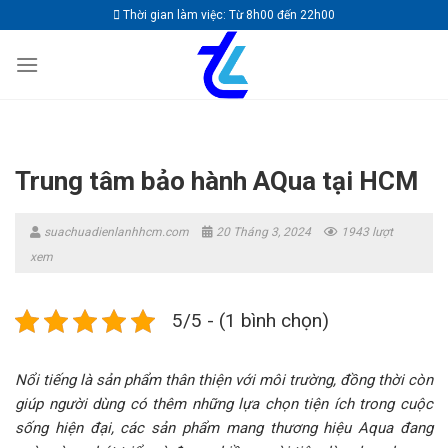
Skip
Thời gian làm việc: Từ 8h00 đến 22h00
to
content
Trung tâm bảo hành AQua tại HCM
suachuadienlanhhcm.com
20 Tháng 3, 2024
1943 lượt
xem
5/5 - (1 bình chọn)
Nổi tiếng là sản phẩm thân thiện với môi trường, đồng thời còn
giúp người dùng có thêm những lựa chọn tiện ích trong cuộc
sống hiện đại, các sản phẩm mang thương hiệu Aqua đang