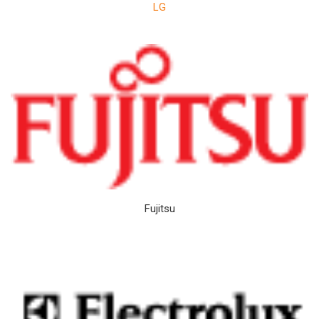
LG
Fujitsu