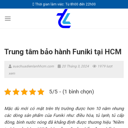
Skip
Thời gian làm việc: Từ 8h00 đến 22h00
to
content
Trung tâm bảo hành Funiki tại HCM
suachuadienlanhhcm.com
20 Tháng 3, 2024
1979 lượt
xem
5/5 - (1 bình chọn)
Mặc dù mới có mặt trên thị trường được hơn 10 năm nhưng
các dòng sản phẩm của Funiki như: điều hòa, tủ lạnh, tủ cấp
đông, bình nước nóng đã khẳng định được thương hiệu “Niềm