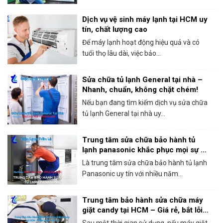
Dịch vụ vệ sinh máy lạnh tại HCM uy
tín, chất lượng cao
Để máy lạnh hoạt động hiệu quả và có
tuổi thọ lâu dài, việc bảo...
Sửa chữa tủ lạnh General tại nhà –
Nhanh, chuẩn, không chặt chém!
Nếu bạn đang tìm kiếm dịch vụ sửa chữa
tủ lạnh General tại nhà uy...
Trung tâm sửa chữa bảo hành tủ
lạnh panasonic khắc phục mọi sự cố
trong 1 lần gọi
Là trung tâm sửa chữa bảo hành tủ lạnh
Panasonic uy tín với nhiều năm...
Trung tâm bảo hành sửa chữa máy
giặt candy tại HCM – Giá rẻ, bắt lỗi
chính xác 100%
Sau một thời gian sử dụng, nếu máy giặt