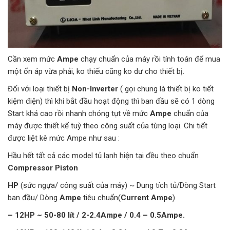
Cần xem mức
Ampe
chạy chuẩn của máy rồi tính toán để mua
một ổn áp vừa phải, ko thiếu cũng ko dư cho thiết bị.
Đối với loại thiết bị
Non-Inverter
( gọi chung là thiết bị ko tiết
kiệm điện) thì khi bắt đầu hoạt động thì ban đầu sẽ có 1 dòng
Start khá cao rồi nhanh chóng tụt về mức
Ampe
chuẩn của
máy được thiết kế tuỳ theo công suất của từng loại. Chi tiết
được liệt kê mức Ampe như sau :
Hầu hết tất cả các model tủ lạnh hiện tại đều theo chuẩn
Compressor Piston
HP
(sức ngựa/ công suất của máy) ~ Dung tích tủ/Dòng Start
ban đầu/ Dòng
Ampe
tiêu chuẩn(
Current Ampe
)
– 12HP ~ 50-80 lít / 2-2.4Ampe / 0.4 – 0.5Ampe.