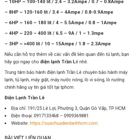
– 10HP ~ 100-140 lít / 2.4 – 3.2Ampe / 0.7 – 0.8Ampe
– 8HP ~ 120-160 lít / 3.4 – 4Ampe / 0.8-0.9Ampe
– 6HP ~ 160 – 180 lít / 4 – 5.5Ampe / 0.8 – 1Ampe
– 4HP ~ 220 – 400 lít / 6.5 – 9A / 1 – 1.3mpe
– 3HP ~ >400 lít / 10 – 15Ampe / 1.8 – 2.3Ampe
Nếu cần hỗ trợ thêm về các vấn đề liên quan đến tủ lạnh, bạn
hãy gọi ngay cho
điện lạnh Trần L
ê nhé.
Trung tâm bảo hành điện lạnh Trần Lê chuyên bảo hành máy
lạnh, tủ lạnh, máy giặt, máy nước nóng, lò vi sóng, lò nướng
chính hãng uy tín giá tốt tại tphcm.
Điện Lạnh Trần Lê
Địa chỉ: 191/25 Lê Lợi, Phường 3, Quận Gò Vấp, TP HCM
Điện thoại: 0917133468 – 0909369881
Website:
https://suachuadienlanhhcm.com
BÀI VIẾT LIÊN QUAN