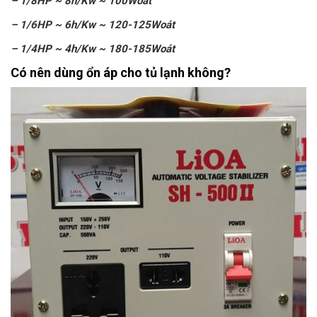
– 1/8HP ~ 8h/Kw ~ 100Woát
– 1/6HP ~ 6h/Kw ~ 120-125Woát
– 1/4HP ~ 4h/Kw ~ 180-185Woát
Có nên dùng ổn áp cho tủ lạnh không?