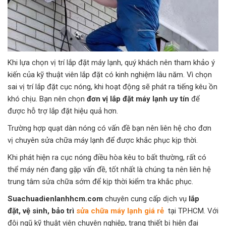
Khi lựa chọn vị trí lắp đặt máy lạnh, quý khách nên tham khảo ý
kiến của kỹ thuật viên lắp đặt có kinh nghiệm lâu năm. Vì chọn
sai vị trí lắp đặt cục nóng, khi hoạt động sẽ phát ra tiếng kêu ồn
khó chịu. Bạn nên chọn
đơn vị lắp đặt máy lạnh uy tín
để
được hỗ trợ lắp đặt hiệu quả hơn.
Trường hợp quạt dàn nóng có vấn đề bạn nên liên hệ cho đơn
vị chuyên sửa chữa máy lạnh để được khắc phục kịp thời.
Khi phát hiện ra cục nóng điều hòa kêu to bất thường, rất có
thể máy nén đang gặp vấn đề, tốt nhất là chúng ta nên liên hệ
trung tâm sửa chữa sớm để kịp thời kiểm tra khắc phục.
Suachuadienlanhhcm.com
chuyên cung cấp dịch vụ
lắp
đặt, vệ sinh, bảo trì
sửa chữa máy lạnh giá rẻ
tại TP.HCM. Với
đội ngũ kỹ thuật viên chuyên nghiệp, trang thiết bị hiện đại