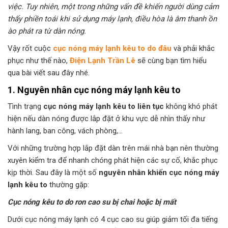
việc. Tuy nhiên, một trong những vấn đề khiến người dùng cảm
thấy phiền toái khi sử dụng máy lạnh, điều hòa là âm thanh ồn
ào phát ra từ dàn nóng.
Vậy rốt cuộc
cục nóng máy lạnh kêu to do đâu
và phải khắc
phục như thế nào,
Điện Lạnh Trần Lê
sẽ cùng bạn tìm hiểu
qua bài viết sau đây nhé.
1. Nguyên nhân cục nóng máy lạnh kêu to
Tình trạng
cục nóng máy lạnh kêu to liên tục
không khó phát
hiện nếu dàn nóng được lắp đặt ở khu vực dễ nhìn thấy như
hành lang, ban công, vách phòng,…
Với những trường hợp lắp đặt dàn trên mái nhà bạn nên thường
xuyên kiểm tra để nhanh chóng phát hiện các sự cố, khắc phục
kịp thời. Sau đây là một số
nguyên nhân khiến cục nóng máy
lạnh kêu to
thường gặp:
Cục nóng kêu to do ron cao su bị chai hoặc bị mất
Dưới cục nóng máy lạnh có 4 cục cao su giúp giảm tối đa tiếng