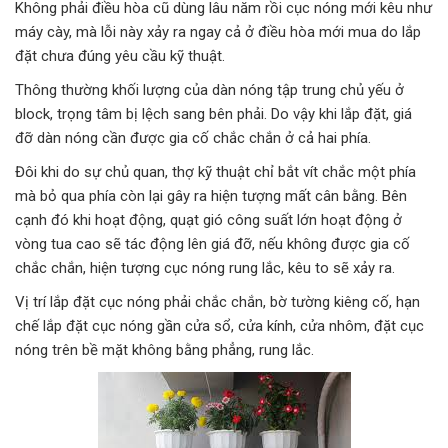
Không phải điều hòa cũ dùng lâu năm rồi cục nóng mới kêu như
máy cày, mà lỗi này xảy ra ngay cả ở điều hòa mới mua do lắp
đặt chưa đúng yêu cầu kỹ thuật.
Thông thường khối lượng của dàn nóng tập trung chủ yếu ở
block, trọng tâm bị lệch sang bên phải. Do vậy khi lắp đặt, giá
đỡ dàn nóng cần được gia cố chắc chắn ở cả hai phía.
Đôi khi do sự chủ quan, thợ kỹ thuật chỉ bắt vít chắc một phía
mà bỏ qua phía còn lại gây ra hiện tượng mất cân bằng. Bên
cạnh đó khi hoạt động, quạt gió công suất lớn hoạt động ở
vòng tua cao sẽ tác động lên giá đỡ, nếu không được gia cố
chắc chắn, hiện tượng cục nóng rung lắc, kêu to sẽ xảy ra.
Vị trí lắp đặt cục nóng phải chắc chắn, bờ tường kiêng cố, hạn
chế lắp đặt cục nóng gần cửa sổ, cửa kính, cửa nhôm, đặt cục
nóng trên bề mặt không bằng phẳng, rung lắc.