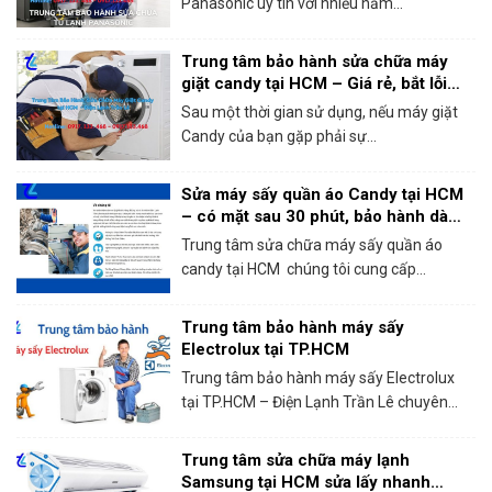
Panasonic uy tín với nhiều năm...
Trung tâm bảo hành sửa chữa máy
giặt candy tại HCM – Giá rẻ, bắt lỗi
chính xác 100%
Sau một thời gian sử dụng, nếu máy giặt
Candy của bạn gặp phải sự...
Sửa máy sấy quần áo Candy tại HCM
– có mặt sau 30 phút, bảo hành dài
hạn!
Trung tâm sửa chữa máy sấy quần áo
candy tại HCM chúng tôi cung cấp...
Trung tâm bảo hành máy sấy
Electrolux tại TP.HCM
Trung tâm bảo hành máy sấy Electrolux
tại TP.HCM – Điện Lạnh Trần Lê chuyên...
Trung tâm sửa chữa máy lạnh
Samsung tại HCM sửa lấy nhanh