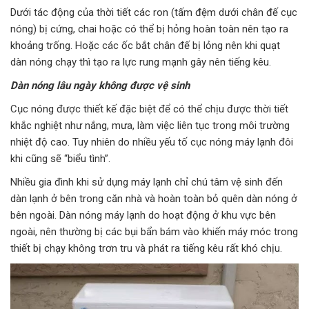
Dưới tác động của thời tiết các ron (tấm đệm dưới chân đế cục
nóng) bị cứng, chai hoặc có thể bị hỏng hoàn toàn nên tạo ra
khoảng trống. Hoặc các ốc bắt chân đế bị lỏng nên khi quạt
dàn nóng chạy thì tạo ra lực rung mạnh gây nên tiếng kêu.
Dàn nóng lâu ngày không được vệ sinh
Cục nóng được thiết kế đặc biệt để có thể chịu được thời tiết
khắc nghiệt như nắng, mưa, làm việc liên tục trong môi trường
nhiệt độ cao. Tuy nhiên do nhiều yếu tố cục nóng máy lạnh đôi
khi cũng sẽ “biểu tình”.
Nhiều gia đình khi sử dụng máy lạnh chỉ chú tâm vệ sinh đến
dàn lạnh ở bên trong căn nhà và hoàn toàn bỏ quên dàn nóng ở
bên ngoài. Dàn nóng máy lạnh do hoạt động ở khu vực bên
ngoài, nên thường bị các bụi bẩn bám vào khiến máy móc trong
thiết bị chạy không trơn tru và phát ra tiếng kêu rất khó chịu.