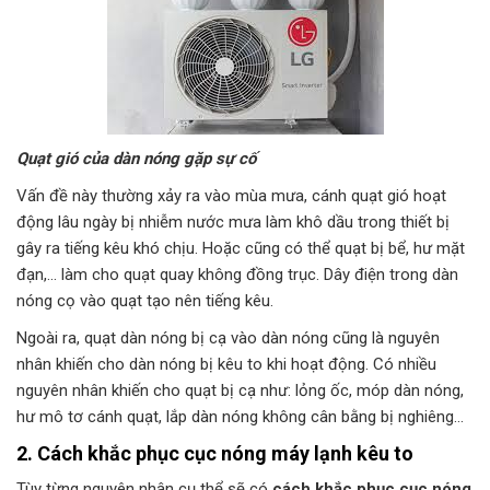
Quạt gió của dàn nóng gặp sự cố
Vấn đề này thường xảy ra vào mùa mưa, cánh quạt gió hoạt
động lâu ngày bị nhiễm nước mưa làm khô dầu trong thiết bị
gây ra tiếng kêu khó chịu. Hoặc cũng có thể quạt bị bể, hư mặt
đạn,… làm cho quạt quay không đồng trục. Dây điện trong dàn
nóng cọ vào quạt tạo nên tiếng kêu.
Ngoài ra, quạt dàn nóng bị cạ vào dàn nóng cũng là nguyên
nhân khiến cho dàn nóng bị kêu to khi hoạt động. Có nhiều
nguyên nhân khiến cho quạt bị cạ như: lỏng ốc, móp dàn nóng,
hư mô tơ cánh quạt, lắp dàn nóng không cân bằng bị nghiêng…
2. Cách khắc phục cục nóng máy lạnh kêu to
Tùy từng nguyên nhân cụ thể sẽ có
cách khắc phục cục nóng