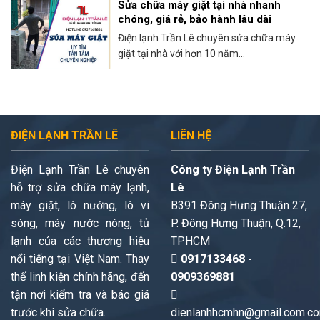
Sửa chữa máy giặt tại nhà nhanh
chóng, giá rẻ, bảo hành lâu dài
Điện lạnh Trần Lê chuyên sửa chữa máy
giặt tại nhà với hơn 10 năm...
ĐIỆN LẠNH TRẦN LÊ
LIÊN HỆ
Điện Lạnh Trần Lê chuyên
Công ty Điện Lạnh Trần
hỗ trợ sửa chữa máy lạnh,
Lê
máy giặt, lò nướng, lò vi
B391 Đông Hưng Thuận 27,
sóng, máy nước nóng, tủ
P. Đông Hưng Thuận, Q.12,
lạnh của các thương hiệu
TPHCM
nổi tiếng tại Việt Nam. Thay
0917133468 -
thế linh kiện chính hãng, đến
0909369881
tận nơi kiểm tra và báo giá
trước khi sửa chữa.
dienlanhhcmhn@gmail.com.c