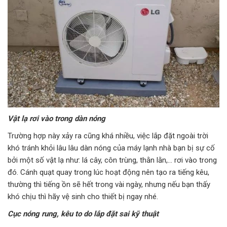
Vật lạ rơi vào trong dàn nóng
Trường hợp này xảy ra cũng khá nhiều, việc lắp đặt ngoài trời
khó tránh khỏi lâu lâu dàn nóng của máy lạnh nhà bạn bị sự cố
bởi một số vật lạ như: lá cây, côn trùng, thằn lằn,… rơi vào trong
đó. Cánh quạt quay trong lúc hoạt động nên tạo ra tiếng kêu,
thường thì tiếng ồn sẽ hết trong vài ngày, nhưng nếu bạn thấy
khó chịu thì hãy vệ sinh cho thiết bị ngay nhé.
Cục nóng rung, kêu to do lắp đặt sai kỹ thuật