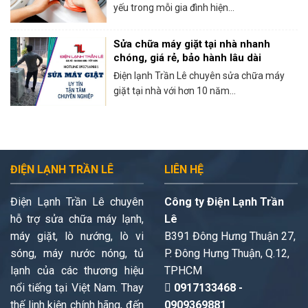
yếu trong mỗi gia đình hiện...
Sửa chữa máy giặt tại nhà nhanh
chóng, giá rẻ, bảo hành lâu dài
Điện lạnh Trần Lê chuyên sửa chữa máy
giặt tại nhà với hơn 10 năm...
ĐIỆN LẠNH TRẦN LÊ
LIÊN HỆ
Điện Lạnh Trần Lê chuyên
Công ty Điện Lạnh Trần
hỗ trợ sửa chữa máy lạnh,
Lê
máy giặt, lò nướng, lò vi
B391 Đông Hưng Thuận 27,
sóng, máy nước nóng, tủ
P. Đông Hưng Thuận, Q.12,
lạnh của các thương hiệu
TPHCM
nổi tiếng tại Việt Nam. Thay
0917133468 -
thế linh kiện chính hãng, đến
0909369881