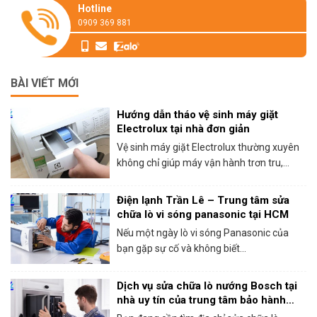
Hotline
0909 369 881
BÀI VIẾT MỚI
Hướng dẫn tháo vệ sinh máy giặt
Electrolux tại nhà đơn giản
Vệ sinh máy giặt Electrolux thường xuyên
không chỉ giúp máy vận hành trơn tru,...
Điện lạnh Trần Lê – Trung tâm sửa
chữa lò vi sóng panasonic tại HCM
Nếu một ngày lò vi sóng Panasonic của
bạn gặp sự cố và không biết...
Dịch vụ sửa chữa lò nướng Bosch tại
nhà uy tín của trung tâm bảo hành
Bosch tại HCM