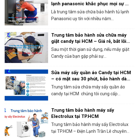
lạnh panasonic khắc phục mọi sự cố
trong 1 lần gọi
Là trung tâm sửa chữa bảo hành tủ lạnh
Panasonic uy tín với nhiều năm...
Trung tâm bảo hành sửa chữa máy
giặt candy tại HCM – Giá rẻ, bắt lỗi
chính xác 100%
Sau một thời gian sử dụng, nếu máy giặt
Candy của bạn gặp phải sự...
Sửa máy sấy quần áo Candy tại HCM
– có mặt sau 30 phút, bảo hành dài
hạn!
Trung tâm sửa chữa máy sấy quần áo
candy tại HCM chúng tôi cung cấp...
Trung tâm bảo hành máy sấy
Electrolux tại TP.HCM
Trung tâm bảo hành máy sấy Electrolux
tại TP.HCM – Điện Lạnh Trần Lê chuyên...