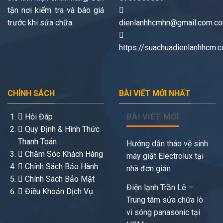
tận nơi kiểm tra và báo giá
trước khi sửa chữa.
dienlanhhcmhn@gmail.com.c
https://suachuadienlanhhcm.
CHÍNH SÁCH
BÀI VIẾT MỚI NHẤT
Hỏi Đáp
BÀI VIẾT MỚI
Quy Định & Hình Thức
Thanh Toán
Hướng dẫn tháo vệ sinh
Chăm Sóc Khách Hàng
máy giặt Electrolux tại
Chính Sách Bảo Hành
nhà đơn giản
Chính Sách Bảo Mật
Điện lạnh Trần Lê –
Điều Khoản Dịch Vụ
Trung tâm sửa chữa lò
vi sóng panasonic tại