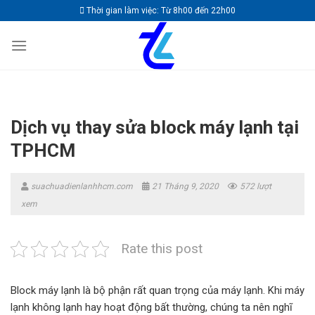
Skip
Thời gian làm việc: Từ 8h00 đến 22h00
to
content
Dịch vụ thay sửa block máy lạnh tại
TPHCM
suachuadienlanhhcm.com
21 Tháng 9, 2020
572 lượt
xem
Rate this post
Block máy lạnh là bộ phận rất quan trọng của máy lạnh. Khi máy
lạnh không lạnh hay hoạt động bất thường, chúng ta nên nghĩ