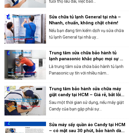
tuổi thọ lâu dài, việc bảo...
Sửa chữa tủ lạnh General tại nhà –
Nhanh, chuẩn, không chặt chém!
Nếu bạn đang tìm kiếm dịch vụ sửa chữa
tủ lạnh General tại nhà uy...
Trung tâm sửa chữa bảo hành tủ
lạnh panasonic khắc phục mọi sự cố
trong 1 lần gọi
Là trung tâm sửa chữa bảo hành tủ lạnh
Panasonic uy tín với nhiều năm...
Trung tâm bảo hành sửa chữa máy
giặt candy tại HCM – Giá rẻ, bắt lỗi
chính xác 100%
Sau một thời gian sử dụng, nếu máy giặt
Candy của bạn gặp phải sự...
Sửa máy sấy quần áo Candy tại HCM
– có mặt sau 30 phút, bảo hành dài