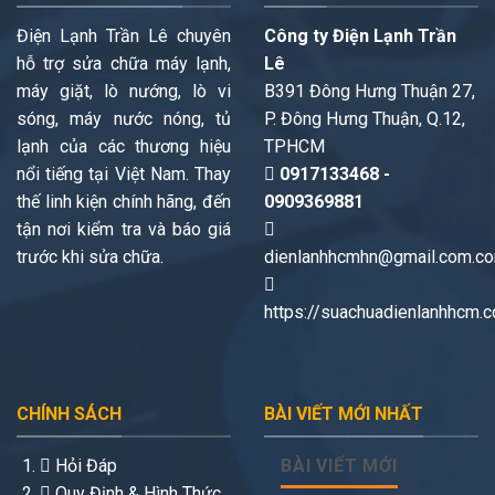
Điện Lạnh Trần Lê chuyên
Công ty Điện Lạnh Trần
hỗ trợ sửa chữa máy lạnh,
Lê
máy giặt, lò nướng, lò vi
B391 Đông Hưng Thuận 27,
sóng, máy nước nóng, tủ
P. Đông Hưng Thuận, Q.12,
lạnh của các thương hiệu
TPHCM
nổi tiếng tại Việt Nam. Thay
0917133468 -
thế linh kiện chính hãng, đến
0909369881
tận nơi kiểm tra và báo giá
trước khi sửa chữa.
dienlanhhcmhn@gmail.com.c
https://suachuadienlanhhcm.
CHÍNH SÁCH
BÀI VIẾT MỚI NHẤT
Hỏi Đáp
BÀI VIẾT MỚI
Quy Định & Hình Thức