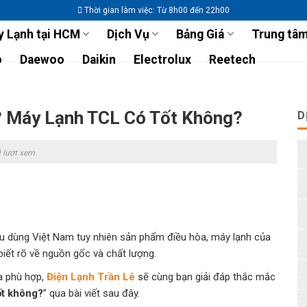
Thời gian làm việc: Từ 8h00 đến 22h00
 Lạnh tại HCM
Dịch Vụ
Bảng Giá
Trung tâm
o
Daewoo
Daikin
Electrolux
Reetech
 Máy Lạnh TCL Có Tốt Không?
D
 lượt xem
iêu dùng Việt Nam tuy nhiên sản phẩm điều hòa, máy lạnh của
biết rõ về nguồn gốc và chất lượng.
a phù hợp,
Điện Lạnh Trần Lê
sẽ cùng bạn giải đáp thắc mắc
ốt không?
” qua bài viết sau đây.