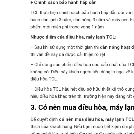
+ Chính sách bảo hành hấp dẫn
TCL thực hiện chính sách bảo hành hấp dẫn đối với 
hành dàn lạnh 3 năm, dàn nóng 3 năm và máy nén 5 nă
phẩm mới miễn phí trong vòng 1 năm.
Nhược điểm của điều hòa, máy lạnh TCL:
– Sau khi sử dụng một thời gian thì
dàn nóng hoạt đ
thì vấn đề này đã được cải thiện rõ rệt.
– Chỉ dòng sản phẩm điều hòa cao cấp nhất của TCL 
không có. Điều này khiến người tiêu dùng lo ngại về l
điều hòa TCL.
– Điều hòa TCL hầu hết đều sở hữu thiết kế thô cứ
hiệu điều hòa khác trên thị trường hiện nay đang rất
3. Có nên mua điều hòa, máy l
Để quyết định
có nên mua điều hòa, máy lạnh TC
thích của khách hàng. Nếu bạn muốn tiết kiệm chi 
công nghệ làm mát hiện đại mà lại đa chức năng thì 