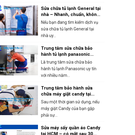
Sửa chữa tủ lạnh General tại
nhà – Nhanh, chuẩn, không
chặt chém!
Nếu bạn đang tìm kiếm dịch vụ
sửa chữa tủ lạnh General tại
nhà uy...
Trung tâm sửa chữa bảo
hành tủ lạnh panasonic
khắc phục mọi sự cố trong 1
Là trung tâm sửa chữa bảo
lần gọi
hành tủ lạnh Panasonic uy tín
với nhiều năm...
Trung tâm bảo hành sửa
chữa máy giặt candy tại
HCM – Giá rẻ, bắt lỗi chính
Sau một thời gian sử dụng, nếu
xác 100%
máy giặt Candy của bạn gặp
phải sự...
Sửa máy sấy quần áo Candy
tại HCM – có mặt sau 30