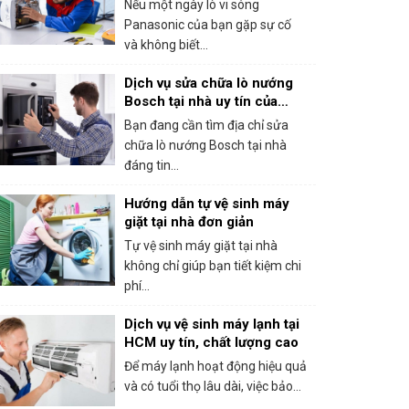
Nếu một ngày lò vi sóng
Panasonic của bạn gặp sự cố
và không biết...
Dịch vụ sửa chữa lò nướng
Bosch tại nhà uy tín của
trung tâm bảo hành Bosch
Bạn đang cần tìm địa chỉ sửa
tại HCM
chữa lò nướng Bosch tại nhà
đáng tin...
Hướng dẫn tự vệ sinh máy
giặt tại nhà đơn giản
Tự vệ sinh máy giặt tại nhà
không chỉ giúp bạn tiết kiệm chi
phí...
Dịch vụ vệ sinh máy lạnh tại
HCM uy tín, chất lượng cao
Để máy lạnh hoạt động hiệu quả
và có tuổi thọ lâu dài, việc bảo...