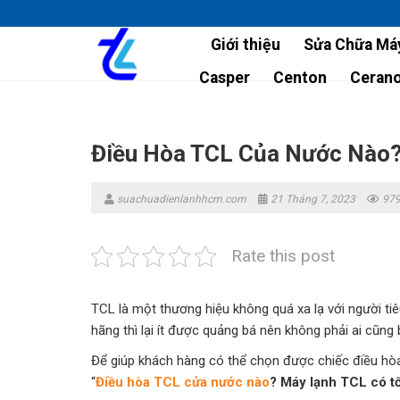
Skip
to
Giới thiệu
Sửa Chữa Máy
content
Casper
Centon
Ceran
Điều Hòa TCL Của Nước Nào?
suachuadienlanhhcm.com
21 Tháng 7, 2023
979
Rate this post
TCL là một thương hiệu không quá xa lạ với người t
hãng thì lại ít được quảng bá nên không phải ai cũng 
Để giúp khách hàng có thể chọn được chiếc điều hò
“
Điều hòa TCL cửa nước nào
? Máy lạnh TCL có t