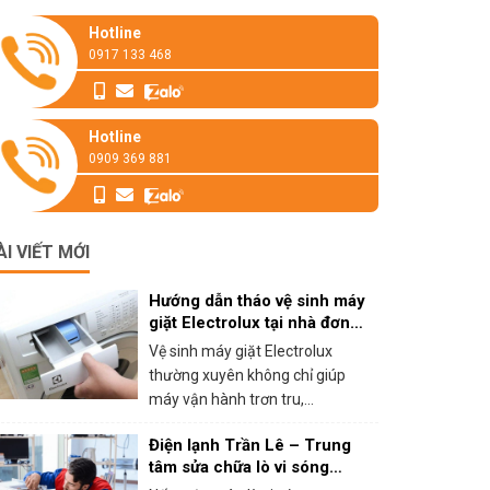
Hotline
0917 133 468
Hotline
0909 369 881
ÀI VIẾT MỚI
Hướng dẫn tháo vệ sinh máy
giặt Electrolux tại nhà đơn
giản
Vệ sinh máy giặt Electrolux
thường xuyên không chỉ giúp
máy vận hành trơn tru,...
Điện lạnh Trần Lê – Trung
tâm sửa chữa lò vi sóng
panasonic tại HCM