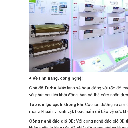
+ Về tính năng, công nghệ:
Chế độ Turbo
: Máy lạnh sẽ hoạt động với tốc độ c
vài phút sau khi khởi động, bạn có thể cảm nhận đượ
Tạo ion lọc sạch không khí
: Các ion dương và âm đ
mọi vi khuẩn, vi sinh vật, hoặc nấm để bảo vệ sức kh
Công nghệ đảo gió 3D:
Với công nghệ đảo gió 3D t
không cần lo lắng vấn đề nhiệt độ trong phòng khôn