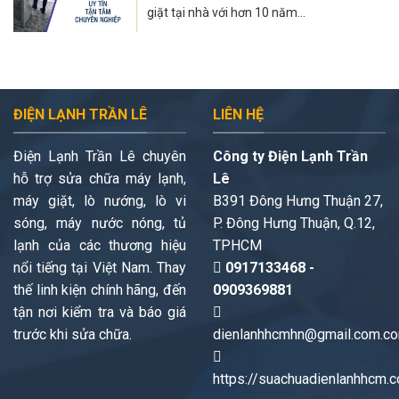
giặt tại nhà với hơn 10 năm...
ĐIỆN LẠNH TRẦN LÊ
LIÊN HỆ
Điện Lạnh Trần Lê chuyên
Công ty Điện Lạnh Trần
hỗ trợ sửa chữa máy lạnh,
Lê
máy giặt, lò nướng, lò vi
B391 Đông Hưng Thuận 27,
sóng, máy nước nóng, tủ
P. Đông Hưng Thuận, Q.12,
lạnh của các thương hiệu
TPHCM
nổi tiếng tại Việt Nam. Thay
0917133468 -
thế linh kiện chính hãng, đến
0909369881
tận nơi kiểm tra và báo giá
trước khi sửa chữa.
dienlanhhcmhn@gmail.com.c
https://suachuadienlanhhcm.