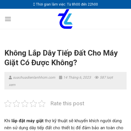
Skip
Thời gian làm việc: Từ 8h00 đến 22h00
to
content
Không Lắp Dây Tiếp Đất Cho Máy
Giặt Có Được Không?
suachuadienlanhhcm.com
14 Tháng 6, 2023
587 lượt
xem
Rate this post
Khi
lắp đặt máy giặt
thợ kỹ thuật sẽ khuyến khích người dùng
nên sử dụng dây tiếp đất cho thiết bị để đảm bảo an toàn cho