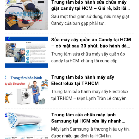
Trung tâm bảo hành sửa chữa máy
giặt candy tại HCM – Giá rẻ, bắt lỗi
chính xác 100%
Sau một thời gian sử dụng, nếu máy giặt
Candy của bạn gặp phải sự...
Sửa máy sấy quần áo Candy tại HCM
– có mặt sau 30 phút, bảo hành dài
hạn!
Trung tâm sửa chữa máy sấy quần áo
candy tại HCM chúng tôi cung cấp...
Trung tâm bảo hành máy sấy
Electrolux tại TP.HCM
Trung tâm bảo hành máy sấy Electrolux
tại TP.HCM – Điện Lạnh Trần Lê chuyên...
Trung tâm sửa chữa máy lạnh
Samsung tại HCM sửa lấy nhanh
trong ngày
Máy lạnh Samsung là thương hiệu uy tín,
được nhiều gia đình tại HCM tin...