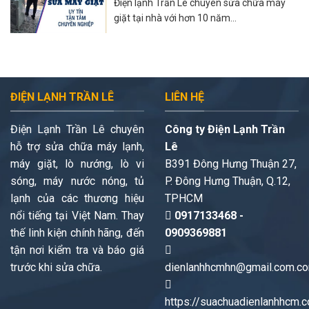
Điện lạnh Trần Lê chuyên sửa chữa máy
giặt tại nhà với hơn 10 năm...
ĐIỆN LẠNH TRẦN LÊ
LIÊN HỆ
Điện Lạnh Trần Lê chuyên
Công ty Điện Lạnh Trần
hỗ trợ sửa chữa máy lạnh,
Lê
máy giặt, lò nướng, lò vi
B391 Đông Hưng Thuận 27,
sóng, máy nước nóng, tủ
P. Đông Hưng Thuận, Q.12,
lạnh của các thương hiệu
TPHCM
nổi tiếng tại Việt Nam. Thay
0917133468 -
thế linh kiện chính hãng, đến
0909369881
tận nơi kiểm tra và báo giá
trước khi sửa chữa.
dienlanhhcmhn@gmail.com.c
https://suachuadienlanhhcm.