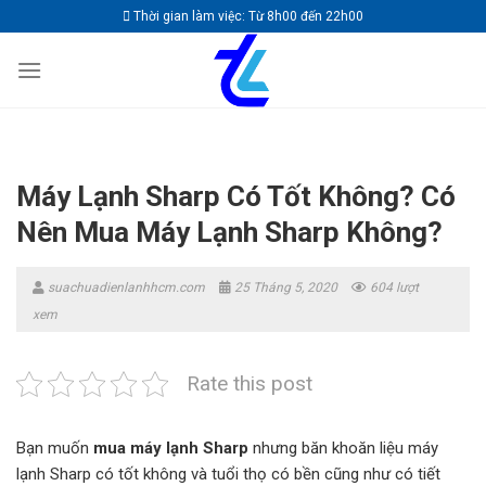
Skip
Thời gian làm việc: Từ 8h00 đến 22h00
to
content
Máy Lạnh Sharp Có Tốt Không? Có
Nên Mua Máy Lạnh Sharp Không?
suachuadienlanhhcm.com
25 Tháng 5, 2020
604 lượt
xem
Rate this post
Bạn muốn
mua máy lạnh Sharp
nhưng băn khoăn liệu máy
lạnh Sharp có tốt không và tuổi thọ có bền cũng như có tiết