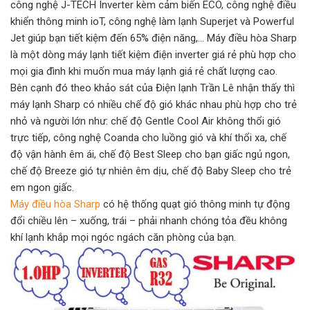
công nghệ J-TECH Inverter kèm cảm biến ECO, công nghệ điều
khiển thông minh ioT, công nghệ làm lạnh Superjet và Powerful
Jet giúp bạn tiết kiệm đến 65% điện năng,… Máy điều hòa Sharp
là một dòng máy lạnh tiết kiệm điện inverter giá rẻ phù hợp cho
mọi gia đình khi muốn mua máy lạnh giá rẻ chất lượng cao.
Bên cạnh đó theo khảo sát của Điện lạnh Trần Lê nhận thấy thì
máy lạnh Sharp có nhiều chế độ gió khác nhau phù hợp cho trẻ
nhỏ và người lớn như: chế độ Gentle Cool Air không thổi gió
trực tiếp, công nghệ Coanda cho luồng gió và khí thổi xa, chế
độ vận hành êm ái, chế độ Best Sleep cho bạn giấc ngủ ngon,
chế độ Breeze gió tự nhiên êm dịu, chế độ Baby Sleep cho trẻ
em ngon giấc.
Máy điều hòa Sharp
có hệ thống quạt gió thông minh tự động
đổi chiều lên – xuống, trái – phải nhanh chóng tỏa đều không
khí lạnh khắp mọi ngóc ngách căn phòng của bạn.