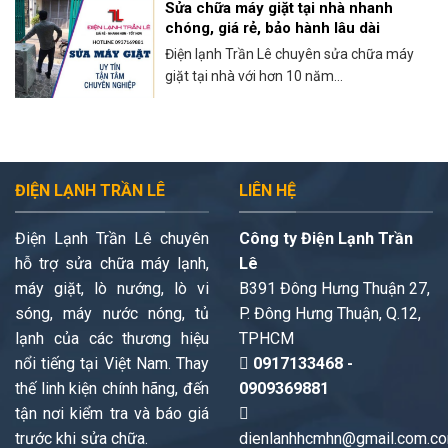
Sửa chữa máy giặt tại nhà nhanh
chóng, giá rẻ, bảo hành lâu dài
Điện lạnh Trần Lê chuyên sửa chữa máy
giặt tại nhà với hơn 10 năm...
ĐIỆN LẠNH TRẦN LÊ
LIÊN HỆ
Điện Lạnh Trần Lê chuyên
Công ty Điện Lạnh Trần
hỗ trợ sửa chữa máy lạnh,
Lê
máy giặt, lò nướng, lò vi
B391 Đông Hưng Thuận 27,
sóng, máy nước nóng, tủ
P. Đông Hưng Thuận, Q.12,
lạnh của các thương hiệu
TPHCM
nổi tiếng tại Việt Nam. Thay
0917133468 -
thế linh kiện chính hãng, đến
0909369881
tận nơi kiểm tra và báo giá
trước khi sửa chữa.
dienlanhhcmhn@gmail.com.c