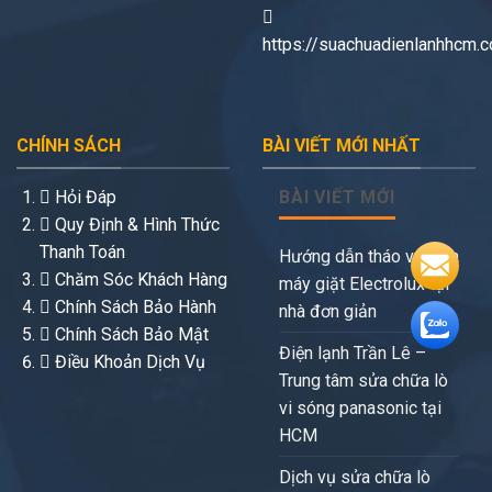
https://suachuadienlanhhcm.
CHÍNH SÁCH
BÀI VIẾT MỚI NHẤT
Hỏi Đáp
BÀI VIẾT MỚI
Quy Định & Hình Thức
Thanh Toán
Hướng dẫn tháo vệ sinh
Chăm Sóc Khách Hàng
máy giặt Electrolux tại
Chính Sách Bảo Hành
nhà đơn giản
Chính Sách Bảo Mật
Điện lạnh Trần Lê –
Điều Khoản Dịch Vụ
Trung tâm sửa chữa lò
vi sóng panasonic tại
HCM
Dịch vụ sửa chữa lò