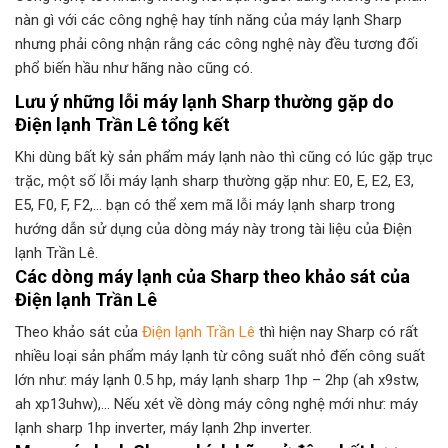
nàn gì với các công nghệ hay tính năng của máy lạnh Sharp
nhưng phải công nhận rằng các công nghệ này đều tương đối
phổ biến hầu như hãng nào cũng có.
Lưu ý những lỗi máy lạnh Sharp thường gặp do
Điện lạnh Trần Lê tổng kết
Khi dùng bất kỳ sản phẩm máy lạnh nào thì cũng có lúc gặp trục
trặc, một số lỗi máy lạnh sharp thường gặp như: E0, E, E2, E3,
E5, F0, F, F2,… bạn có thể xem mã lỗi máy lạnh sharp trong
hướng dẫn sử dụng của dòng máy này trong tài liệu của Điện
lạnh Trần Lê.
Các dòng máy lạnh của Sharp theo khảo sát của
Điện lạnh Trần Lê
Theo khảo sát của
Điện lạnh Trần Lê
thì hiện nay Sharp có rất
nhiều loại sản phẩm máy lạnh từ công suất nhỏ đến công suất
lớn như: máy lạnh 0.5 hp, máy lạnh sharp 1hp – 2hp (ah x9stw,
ah xp13uhw),… Nếu xét về dòng máy công nghệ mới như: máy
lạnh sharp 1hp inverter, máy lạnh 2hp inverter.