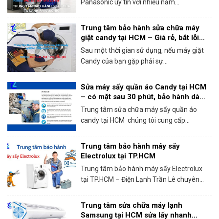
Panasonic uy tín với nhiều năm...
Trung tâm bảo hành sửa chữa máy
giặt candy tại HCM – Giá rẻ, bắt lỗi
chính xác 100%
Sau một thời gian sử dụng, nếu máy giặt
Candy của bạn gặp phải sự...
Sửa máy sấy quần áo Candy tại HCM
– có mặt sau 30 phút, bảo hành dài
hạn!
Trung tâm sửa chữa máy sấy quần áo
candy tại HCM chúng tôi cung cấp...
Trung tâm bảo hành máy sấy
Electrolux tại TP.HCM
Trung tâm bảo hành máy sấy Electrolux
tại TP.HCM – Điện Lạnh Trần Lê chuyên...
Trung tâm sửa chữa máy lạnh
Samsung tại HCM sửa lấy nhanh