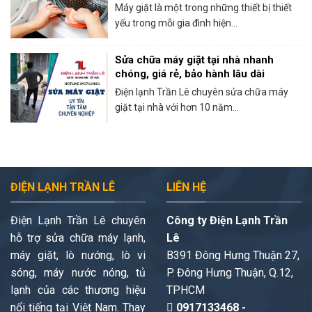
Máy giặt là một trong những thiết bị thiết
yếu trong mỗi gia đình hiện...
Sửa chữa máy giặt tại nhà nhanh
chóng, giá rẻ, bảo hành lâu dài
Điện lạnh Trần Lê chuyên sửa chữa máy
giặt tại nhà với hơn 10 năm...
ĐIỆN LẠNH TRẦN LÊ
LIÊN HỆ
Điện Lạnh Trần Lê chuyên
Công ty Điện Lạnh Trần
hỗ trợ sửa chữa máy lạnh,
Lê
máy giặt, lò nướng, lò vi
B391 Đông Hưng Thuận 27,
sóng, máy nước nóng, tủ
P. Đông Hưng Thuận, Q.12,
lạnh của các thương hiệu
TPHCM
nổi tiếng tại Việt Nam. Thay
0917133468 -