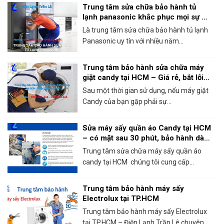
Trung tâm sửa chữa bảo hành tủ
lạnh panasonic khắc phục mọi sự cố
trong 1 lần gọi
Là trung tâm sửa chữa bảo hành tủ lạnh
Panasonic uy tín với nhiều năm...
Trung tâm bảo hành sửa chữa máy
giặt candy tại HCM – Giá rẻ, bắt lỗi
chính xác 100%
Sau một thời gian sử dụng, nếu máy giặt
Candy của bạn gặp phải sự...
Sửa máy sấy quần áo Candy tại HCM
– có mặt sau 30 phút, bảo hành dài
hạn!
Trung tâm sửa chữa máy sấy quần áo
candy tại HCM chúng tôi cung cấp...
Trung tâm bảo hành máy sấy
Electrolux tại TP.HCM
Trung tâm bảo hành máy sấy Electrolux
tại TP.HCM – Điện Lạnh Trần Lê chuyên...