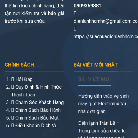
thế linh kiện chính hãng, đến
0909369881
tận nơi kiểm tra và báo giá
trước khi sửa chữa.
dienlanhhcmhn@gmail.com.c
https://suachuadienlanhhcm.
CHÍNH SÁCH
BÀI VIẾT MỚI NHẤT
Hỏi Đáp
BÀI VIẾT MỚI
Quy Định & Hình Thức
Thanh Toán
Hướng dẫn tháo vệ sinh
Chăm Sóc Khách Hàng
máy giặt Electrolux tại
Chính Sách Bảo Hành
nhà đơn giản
Chính Sách Bảo Mật
Điện lạnh Trần Lê –
Điều Khoản Dịch Vụ
Trung tâm sửa chữa lò