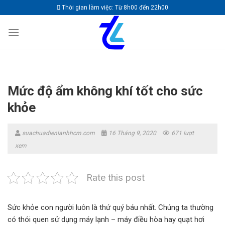
Skip
Thời gian làm việc: Từ 8h00 đến 22h00
to
content
Mức độ ẩm không khí tốt cho sức
khỏe
suachuadienlanhhcm.com
16 Tháng 9, 2020
671 lượt
xem
Rate this post
Sức khỏe con người luôn là thứ quý báu nhất. Chúng ta thường
có thói quen sử dụng máy lạnh – máy điều hòa hay quạt hơi