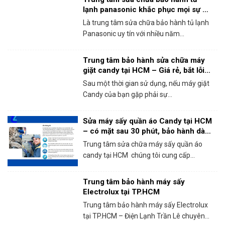
lạnh panasonic khắc phục mọi sự cố
trong 1 lần gọi
Là trung tâm sửa chữa bảo hành tủ lạnh
Panasonic uy tín với nhiều năm...
Trung tâm bảo hành sửa chữa máy
giặt candy tại HCM – Giá rẻ, bắt lỗi
chính xác 100%
Sau một thời gian sử dụng, nếu máy giặt
Candy của bạn gặp phải sự...
Sửa máy sấy quần áo Candy tại HCM
– có mặt sau 30 phút, bảo hành dài
hạn!
Trung tâm sửa chữa máy sấy quần áo
candy tại HCM chúng tôi cung cấp...
Trung tâm bảo hành máy sấy
Electrolux tại TP.HCM
Trung tâm bảo hành máy sấy Electrolux
tại TP.HCM – Điện Lạnh Trần Lê chuyên...