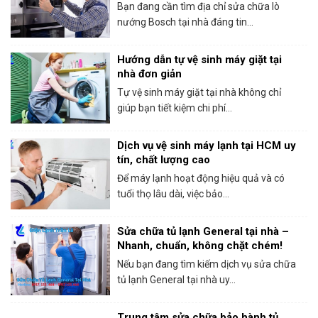
Bosch tại HCM
Bạn đang cần tìm địa chỉ sửa chữa lò
nướng Bosch tại nhà đáng tin...
Hướng dẫn tự vệ sinh máy giặt tại
nhà đơn giản
Tự vệ sinh máy giặt tại nhà không chỉ
giúp bạn tiết kiệm chi phí...
Dịch vụ vệ sinh máy lạnh tại HCM uy
tín, chất lượng cao
Để máy lạnh hoạt động hiệu quả và có
tuổi thọ lâu dài, việc bảo...
Sửa chữa tủ lạnh General tại nhà –
Nhanh, chuẩn, không chặt chém!
Nếu bạn đang tìm kiếm dịch vụ sửa chữa
tủ lạnh General tại nhà uy...
Trung tâm sửa chữa bảo hành tủ