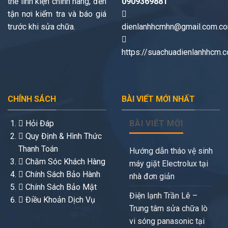
thế linh kiện chính hãng, đến
0909369881
tận nơi kiểm tra và báo giá
trước khi sửa chữa.
dienlanhhcmhn@gmail.com.c
https://suachuadienlanhhcm.
CHÍNH SÁCH
BÀI VIẾT MỚI NHẤT
Hỏi Đáp
BÀI VIẾT MỚI
Quy Định & Hình Thức
Thanh Toán
Hướng dẫn tháo vệ sinh
Chăm Sóc Khách Hàng
máy giặt Electrolux tại
Chính Sách Bảo Hành
nhà đơn giản
Chính Sách Bảo Mật
Điện lạnh Trần Lê –
Điều Khoản Dịch Vụ
Trung tâm sửa chữa lò
vi sóng panasonic tại