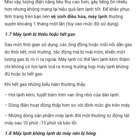
Như vậy, lượng điện năng tiêu thụ cao hơn, gây tiếng ồn nhiều
hơn nhưng không mang lại hiệu quả làm lạnh tốt. Để khắc phục
tình trạng trên bạn nên
vệ sinh điều hòa, máy lạnh
thường
xuyên khoảng 1 tháng một lần (tùy vào mức độ sử dụng).
1.7 Máy lạnh bị thiếu hoặc hết gas
Sau một thời gian sử dụng, các ống đồng hoặc mối nối dẫn gas
do thời tiết, môi trường…tác động mà bị mài mòn, khiến một
lượng gas bị rò rỉ ra ngoài. Máy lạnh có thể làm lạnh kém thậm
chí không có hơi lạnh toả ra trong trường hợp máy lạnh không
đủ hoặc bị hết gas.
Khi hết gas những biểu hiện thường thấy:
– Hơi lạnh kém, tuyết bám trên van ống nhỏ của dàn lạnh.
– Dòng điện hoạt động thấp hơn so với định mức ghi trên máy.
– Những dòng sản phẩm máy lạnh đời mới thường tự động tắt
máy sau 10 phút -15 phút và báo lỗi.
1.8 Máy lạnh không lạnh do máy nén bị hỏng