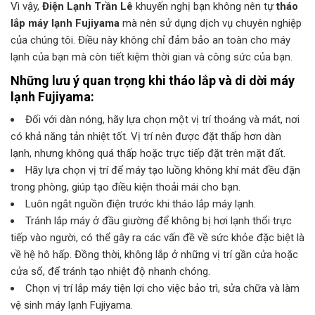
Vì vậy,
Điện Lạnh Trần Lê
khuyến nghị bạn không nên tự
tháo
lắp máy lạnh Fujiyama
mà nên sử dụng dịch vụ chuyên nghiệp
của chúng tôi. Điều này không chỉ đảm bảo an toàn cho máy
lạnh của bạn mà còn tiết kiệm thời gian và công sức của bạn.
Những lưu ý quan trọng khi tháo lắp và di dời máy
lạnh Fujiyama:
Đối với dàn nóng, hãy lựa chọn một vị trí thoáng và mát, nơi
có khả năng tản nhiệt tốt. Vị trí nên được đặt thấp hơn dàn
lạnh, nhưng không quá thấp hoặc trực tiếp đặt trên mặt đất.
Hãy lựa chọn vị trí để máy tạo luồng không khí mát đều đặn
trong phòng, giúp tạo điều kiện thoải mái cho bạn.
Luôn ngắt nguồn điện trước khi tháo lắp máy lạnh.
Tránh lắp máy ở đầu giường để không bị hơi lạnh thổi trực
tiếp vào người, có thể gây ra các vấn đề về sức khỏe đặc biệt là
về hệ hô hấp. Đồng thời, không lắp ở những vị trí gần cửa hoặc
cửa sổ, để tránh tạo nhiệt độ nhanh chóng.
Chọn vị trí lắp máy tiện lợi cho việc bảo trì, sửa chữa và làm
vệ sinh máy lạnh Fujiyama.