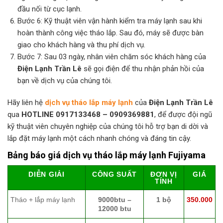
đầu nối từ cục lạnh.
Bước 6: Kỹ thuật viên vận hành kiểm tra máy lạnh sau khi
hoàn thành công việc tháo lắp. Sau đó, máy sẽ được bàn
giao cho khách hàng và thu phí dịch vụ.
Bước 7: Sau 03 ngày, nhân viên chăm sóc khách hàng của
Điện Lạnh Trần Lê
sẽ gọi điện để thu nhận phản hồi của
bạn về dịch vụ của chúng tôi.
Hãy liên hệ
dịch vụ tháo lắp máy lạnh
của
Điện Lạnh Trần Lê
qua
HOTLINE 0917133468 – 0909369881
, để được đội ngũ
kỹ thuật viên chuyên nghiệp của chúng tôi hỗ trợ bạn di dời và
lắp đặt máy lạnh một cách nhanh chóng và đáng tin cậy.
Bảng báo giá dịch vụ tháo lắp máy lạnh Fujiyama
DIỄN GIẢI
CÔNG SUẤT
ĐƠN VỊ
GIÁ
TÍNH
Tháo + lắp máy lạnh
9000btu –
1 bộ
350.000
12000 btu