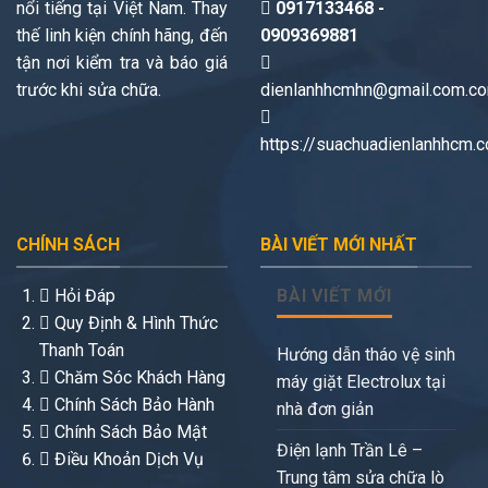
nổi tiếng tại Việt Nam. Thay
0917133468 -
thế linh kiện chính hãng, đến
0909369881
tận nơi kiểm tra và báo giá
trước khi sửa chữa.
dienlanhhcmhn@gmail.com.c
https://suachuadienlanhhcm.
CHÍNH SÁCH
BÀI VIẾT MỚI NHẤT
Hỏi Đáp
BÀI VIẾT MỚI
Quy Định & Hình Thức
Thanh Toán
Hướng dẫn tháo vệ sinh
Chăm Sóc Khách Hàng
máy giặt Electrolux tại
Chính Sách Bảo Hành
nhà đơn giản
Chính Sách Bảo Mật
Điện lạnh Trần Lê –
Điều Khoản Dịch Vụ
Trung tâm sửa chữa lò