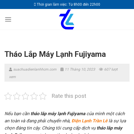
Skip
Thời gian làm việc: Từ 8h00 đến 22h00
to
content
Tháo Lắp Máy Lạnh Fujiyama
suachuadienlanhhcm.com
11 Tháng 10, 2023
607 lượt
xem
Rate this post
Nếu bạn cần
tháo lắp máy lạnh Fujiyama
của mình một cách
an toàn và đang phải chuyển nhà,
Điện Lạnh Trần Lê
là sự lựa
chọn đáng tin cậy. Chúng tôi cung cấp dịch vụ
tháo lắp máy