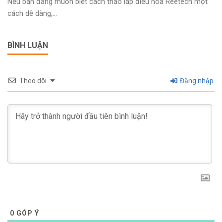
Nếu bạn đang muốn biết cách tháo lắp điều hòa Reetech một
cách dễ dàng,...
BÌNH LUẬN
Theo dõi
Đăng nhập
0
GÓP Ý