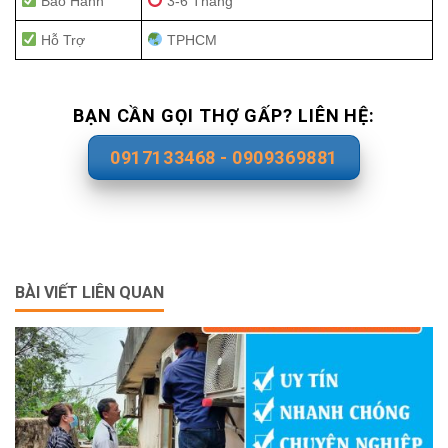
Bảo Hành
3-6 Tháng
Hỗ Trợ
TPHCM
BẠN CẦN GỌI THỢ GẤP? LIÊN HỆ:
0917133468 - 0909369881
BÀI VIẾT LIÊN QUAN