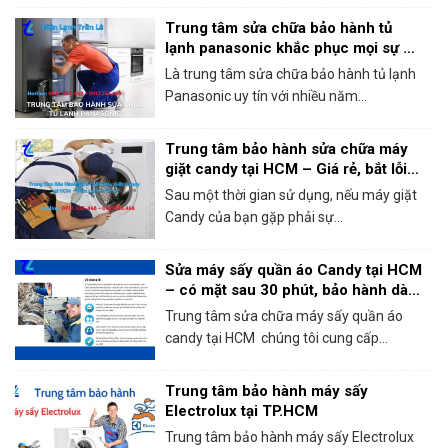
Trung tâm sửa chữa bảo hành tủ
lạnh panasonic khắc phục mọi sự cố
trong 1 lần gọi
Là trung tâm sửa chữa bảo hành tủ lạnh
Panasonic uy tín với nhiều năm...
Trung tâm bảo hành sửa chữa máy
giặt candy tại HCM – Giá rẻ, bắt lỗi
chính xác 100%
Sau một thời gian sử dụng, nếu máy giặt
Candy của bạn gặp phải sự...
Sửa máy sấy quần áo Candy tại HCM
– có mặt sau 30 phút, bảo hành dài
hạn!
Trung tâm sửa chữa máy sấy quần áo
candy tại HCM chúng tôi cung cấp...
Trung tâm bảo hành máy sấy
Electrolux tại TP.HCM
Trung tâm bảo hành máy sấy Electrolux