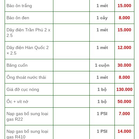
Bảo ôn trắng
1 mét
15.000
Bảo ôn đen
1 cây
8.000
Dây điện Trần Phú 2 x
1 mét
15.000
2.5
Dây điện Hàn Quốc 2
1 mét
12.000
× 2.5
Băng cuốn
1 cuộn
30.000
Ống thoát nước thải
1 mét
8.000
Giá đỡ cục nóng
1 bộ
130.000
Ốc + vít nở
1 bộ
50.000
Nạp gas bổ sung loại
1 PSI
7.000
gas R22
Nạp gas bổ sung loại
1 PSI
14.000
gas R410