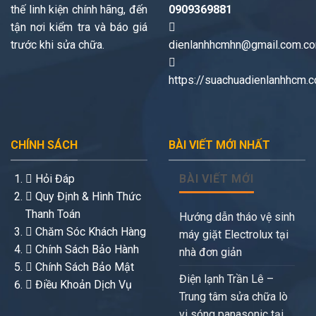
thế linh kiện chính hãng, đến
0909369881
tận nơi kiểm tra và báo giá
trước khi sửa chữa.
dienlanhhcmhn@gmail.com.c
https://suachuadienlanhhcm.
CHÍNH SÁCH
BÀI VIẾT MỚI NHẤT
Hỏi Đáp
BÀI VIẾT MỚI
Quy Định & Hình Thức
Thanh Toán
Hướng dẫn tháo vệ sinh
Chăm Sóc Khách Hàng
máy giặt Electrolux tại
Chính Sách Bảo Hành
nhà đơn giản
Chính Sách Bảo Mật
Điện lạnh Trần Lê –
Điều Khoản Dịch Vụ
Trung tâm sửa chữa lò
vi sóng panasonic tại