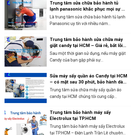
Trung tâm sửa chữa bảo hành tủ
lạnh panasonic khắc phục mọi sự cố
trong 1 lần gọi
Là trung tâm sửa chữa bảo hành tủ lạnh
Panasonic uy tín với nhiều năm...
Trung tâm bảo hành sửa chữa máy
giặt candy tại HCM – Giá rẻ, bắt lỗi
chính xác 100%
Sau một thời gian sử dụng, nếu máy giặt
Candy của bạn gặp phải sự...
Sửa máy sấy quần áo Candy tại HCM
– có mặt sau 30 phút, bảo hành dài
hạn!
Trung tâm sửa chữa máy sấy quần áo
candy tại HCM chúng tôi cung cấp...
Trung tâm bảo hành máy sấy
Electrolux tại TP.HCM
Trung tâm bảo hành máy sấy Electrolux
tại TP.HCM – Điện Lạnh Trần Lê chuyên...