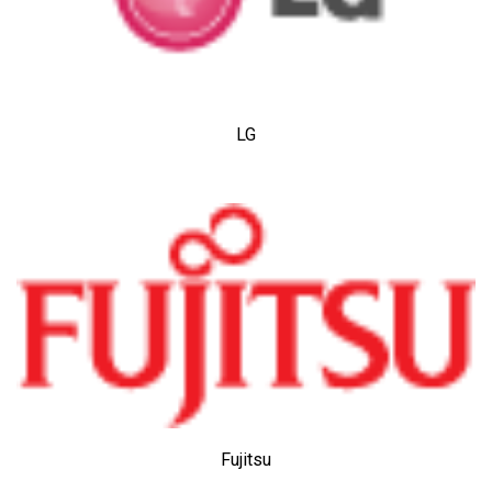
LG
Fujitsu