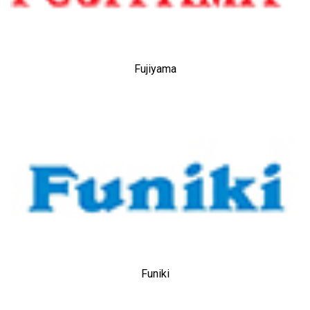
Fujiyama
Funiki