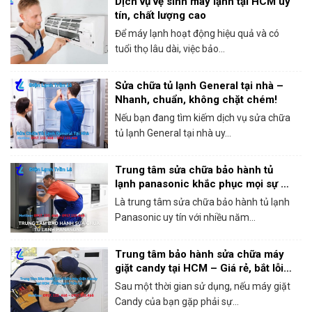
Dịch vụ vệ sinh máy lạnh tại HCM uy
tín, chất lượng cao
Để máy lạnh hoạt động hiệu quả và có
tuổi thọ lâu dài, việc bảo...
Sửa chữa tủ lạnh General tại nhà –
Nhanh, chuẩn, không chặt chém!
Nếu bạn đang tìm kiếm dịch vụ sửa chữa
tủ lạnh General tại nhà uy...
Trung tâm sửa chữa bảo hành tủ
lạnh panasonic khắc phục mọi sự cố
trong 1 lần gọi
Là trung tâm sửa chữa bảo hành tủ lạnh
Panasonic uy tín với nhiều năm...
Trung tâm bảo hành sửa chữa máy
giặt candy tại HCM – Giá rẻ, bắt lỗi
chính xác 100%
Sau một thời gian sử dụng, nếu máy giặt
Candy của bạn gặp phải sự...