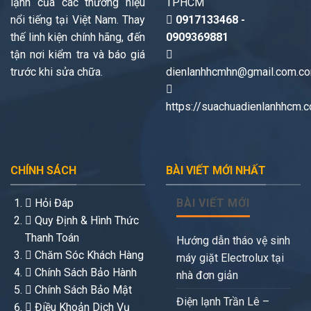
lạnh của các thương hiệu
TPHCM
nổi tiếng tại Việt Nam. Thay
0917133468 -
thế linh kiện chính hãng, đến
0909369881
tận nơi kiểm tra và báo giá
trước khi sửa chữa.
dienlanhhcmhn@gmail.com.c
https://suachuadienlanhhcm.
CHÍNH SÁCH
BÀI VIẾT MỚI NHẤT
Hỏi Đáp
BÀI VIẾT MỚI
Quy Định & Hình Thức
Thanh Toán
Hướng dẫn tháo vệ sinh
Chăm Sóc Khách Hàng
máy giặt Electrolux tại
Chính Sách Bảo Hành
nhà đơn giản
Chính Sách Bảo Mật
Điện lạnh Trần Lê –
Điều Khoản Dịch Vụ