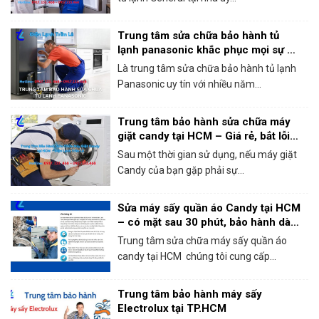
Trung tâm sửa chữa bảo hành tủ
lạnh panasonic khắc phục mọi sự cố
trong 1 lần gọi
Là trung tâm sửa chữa bảo hành tủ lạnh
Panasonic uy tín với nhiều năm...
Trung tâm bảo hành sửa chữa máy
giặt candy tại HCM – Giá rẻ, bắt lỗi
chính xác 100%
Sau một thời gian sử dụng, nếu máy giặt
Candy của bạn gặp phải sự...
Sửa máy sấy quần áo Candy tại HCM
– có mặt sau 30 phút, bảo hành dài
hạn!
Trung tâm sửa chữa máy sấy quần áo
candy tại HCM chúng tôi cung cấp...
Trung tâm bảo hành máy sấy
Electrolux tại TP.HCM