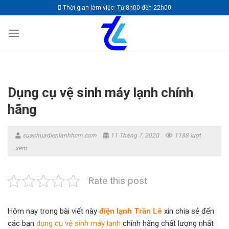
Skip
Thời gian làm việc: Từ 8h00 đến 22h00
to
content
Dụng cụ vệ sinh máy lạnh chính
hãng
suachuadienlanhhcm.com
11 Tháng 7, 2020
1188 lượt
xem
Rate this post
Hôm nay trong bài viết này
điện lạnh Trần Lê
xin chia sẻ đến
các bạn
dụng cụ vệ sinh máy lạnh
chính hãng chất lượng nhất