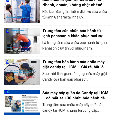
Nhanh, chuẩn, không chặt chém!
Nếu bạn đang tìm kiếm dịch vụ sửa chữa
tủ lạnh General tại nhà uy...
Trung tâm sửa chữa bảo hành tủ
lạnh panasonic khắc phục mọi sự cố
trong 1 lần gọi
Là trung tâm sửa chữa bảo hành tủ lạnh
Panasonic uy tín với nhiều năm...
Trung tâm bảo hành sửa chữa máy
giặt candy tại HCM – Giá rẻ, bắt lỗi
chính xác 100%
Sau một thời gian sử dụng, nếu máy giặt
Candy của bạn gặp phải sự...
Sửa máy sấy quần áo Candy tại HCM
– có mặt sau 30 phút, bảo hành dài
hạn!
Trung tâm sửa chữa máy sấy quần áo
candy tại HCM chúng tôi cung cấp...