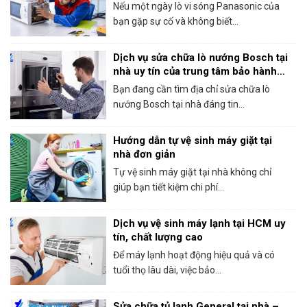
Nếu một ngày lò vi sóng Panasonic của
bạn gặp sự cố và không biết...
Dịch vụ sửa chữa lò nướng Bosch tại
nhà uy tín của trung tâm bảo hành
Bosch tại HCM
Bạn đang cần tìm địa chỉ sửa chữa lò
nướng Bosch tại nhà đáng tin...
Hướng dẫn tự vệ sinh máy giặt tại
nhà đơn giản
Tự vệ sinh máy giặt tại nhà không chỉ
giúp bạn tiết kiệm chi phí...
Dịch vụ vệ sinh máy lạnh tại HCM uy
tín, chất lượng cao
Để máy lạnh hoạt động hiệu quả và có
tuổi thọ lâu dài, việc bảo...
Sửa chữa tủ lạnh General tại nhà –