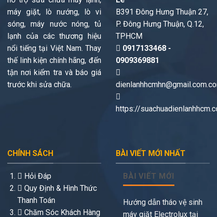
máy giặt, lò nướng, lò vi
B391 Đông Hưng Thuận 27,
sóng, máy nước nóng, tủ
P. Đông Hưng Thuận, Q.12,
lạnh của các thương hiệu
TPHCM
nổi tiếng tại Việt Nam. Thay
0917133468 -
thế linh kiện chính hãng, đến
0909369881
tận nơi kiểm tra và báo giá
trước khi sửa chữa.
dienlanhhcmhn@gmail.com.c
https://suachuadienlanhhcm.
CHÍNH SÁCH
BÀI VIẾT MỚI NHẤT
Hỏi Đáp
BÀI VIẾT MỚI
Quy Định & Hình Thức
Thanh Toán
Hướng dẫn tháo vệ sinh
Chăm Sóc Khách Hàng
máy giặt Electrolux tại