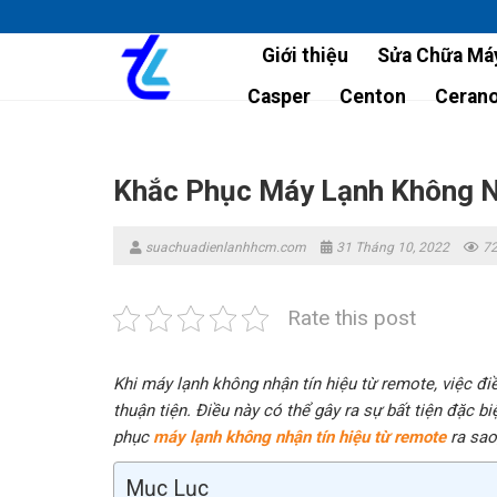
Skip
to
Giới thiệu
Sửa Chữa Máy
content
Casper
Centon
Ceran
Khắc Phục Máy Lạnh Không N
suachuadienlanhhcm.com
31 Tháng 10, 2022
72
Rate this post
Khi máy lạnh không nhận tín hiệu từ remote, việc đ
thuận tiện. Điều này có thể gây ra sự bất tiện đặc 
phục
máy lạnh không nhận tín hiệu từ remote
ra sao
Mục Lục