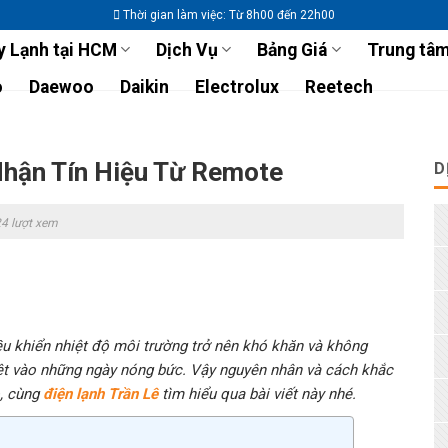
Thời gian làm việc: Từ 8h00 đến 22h00
 Lạnh tại HCM
Dịch Vụ
Bảng Giá
Trung tâm
o
Daewoo
Daikin
Electrolux
Reetech
hận Tín Hiệu Từ Remote
D
4 lượt xem
iều khiển nhiệt độ môi trường trở nên khó khăn và không
biệt vào những ngày nóng bức. Vậy nguyên nhân và cách khắc
, cùng
điện lạnh Trần Lê
tìm hiểu qua bài viết này nhé.