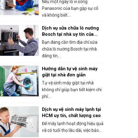
Nếu một ngày lò vi sóng
Panasonic của bạn gặp sự cố
và không biết...
Dịch vụ sửa chữa lò nướng
Bosch tại nhà uy tín của
trung tâm bảo hành Bosch
Bạn đang cần tìm địa chỉ sửa
tại HCM
chữa lò nướng Bosch tại nhà
đáng tin...
Hướng dẫn tự vệ sinh máy
giặt tại nhà đơn giản
Tự vệ sinh máy giặt tại nhà
không chỉ giúp bạn tiết kiệm chi
phí...
Dịch vụ vệ sinh máy lạnh tại
HCM uy tín, chất lượng cao
Để máy lạnh hoạt động hiệu quả
và có tuổi thọ lâu dài, việc bảo...