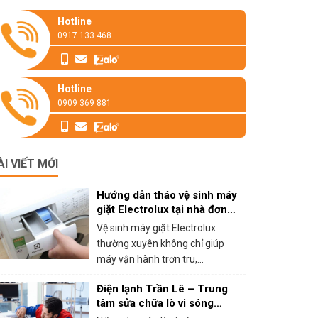
Hotline
0917 133 468
Hotline
0909 369 881
ÀI VIẾT MỚI
Hướng dẫn tháo vệ sinh máy
giặt Electrolux tại nhà đơn
giản
Vệ sinh máy giặt Electrolux
thường xuyên không chỉ giúp
máy vận hành trơn tru,...
Điện lạnh Trần Lê – Trung
tâm sửa chữa lò vi sóng
panasonic tại HCM