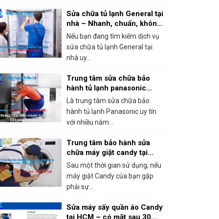
Sửa chữa tủ lạnh General tại
nhà – Nhanh, chuẩn, không
chặt chém!
Nếu bạn đang tìm kiếm dịch vụ
sửa chữa tủ lạnh General tại
nhà uy...
Trung tâm sửa chữa bảo
hành tủ lạnh panasonic
khắc phục mọi sự cố trong 1
Là trung tâm sửa chữa bảo
lần gọi
hành tủ lạnh Panasonic uy tín
với nhiều năm...
Trung tâm bảo hành sửa
chữa máy giặt candy tại
HCM – Giá rẻ, bắt lỗi chính
Sau một thời gian sử dụng, nếu
xác 100%
máy giặt Candy của bạn gặp
phải sự...
Sửa máy sấy quần áo Candy
tại HCM – có mặt sau 30