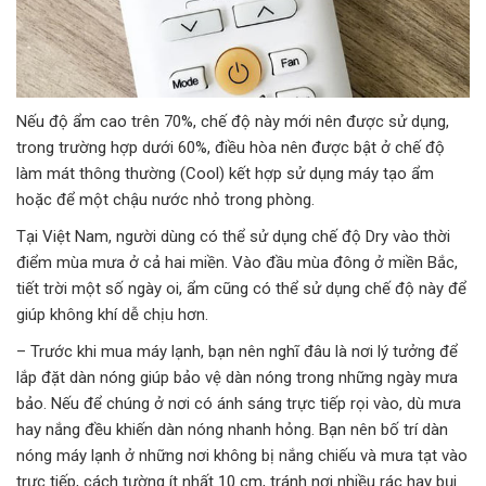
Nếu độ ẩm cao trên 70%, chế độ này mới nên được sử dụng,
trong trường hợp dưới 60%, điều hòa nên được bật ở chế độ
làm mát thông thường (Cool) kết hợp sử dụng máy tạo ẩm
hoặc để một chậu nước nhỏ trong phòng.
Tại Việt Nam, người dùng có thể sử dụng chế độ Dry vào thời
điểm mùa mưa ở cả hai miền. Vào đầu mùa đông ở miền Bắc,
tiết trời một số ngày oi, ẩm cũng có thể sử dụng chế độ này để
giúp không khí dễ chịu hơn.
– Trước khi mua máy lạnh, bạn nên nghĩ đâu là nơi lý tưởng để
lắp đặt dàn nóng giúp bảo vệ dàn nóng trong những ngày mưa
bảo. Nếu để chúng ở nơi có ánh sáng trực tiếp rọi vào, dù mưa
hay nắng đều khiến dàn nóng nhanh hỏng. Bạn nên bố trí dàn
nóng máy lạnh ở những nơi không bị nắng chiếu và mưa tạt vào
trực tiếp, cách tường ít nhất 10 cm, tránh nơi nhiều rác hay bụi