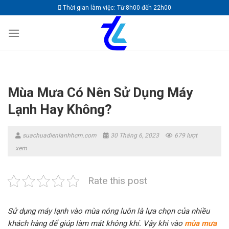
Skip
Thời gian làm việc: Từ 8h00 đến 22h00
to
content
Mùa Mưa Có Nên Sử Dụng Máy
Lạnh Hay Không?
suachuadienlanhhcm.com
30 Tháng 6, 2023
679 lượt
xem
Rate this post
Sử dụng máy lạnh vào mùa nóng luôn là lựa chọn của nhiều
khách hàng để giúp làm mát không khí. Vậy khi vào
mùa mưa