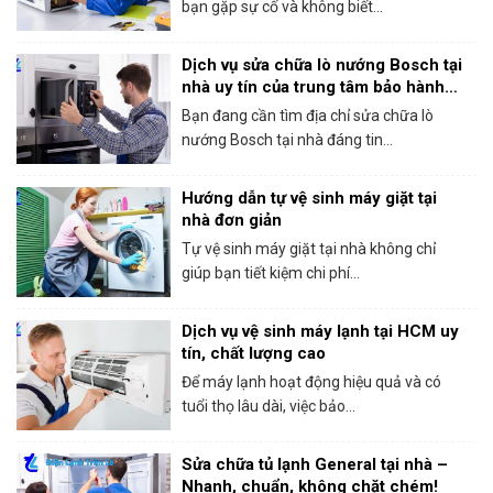
bạn gặp sự cố và không biết...
Dịch vụ sửa chữa lò nướng Bosch tại
nhà uy tín của trung tâm bảo hành
Bosch tại HCM
Bạn đang cần tìm địa chỉ sửa chữa lò
nướng Bosch tại nhà đáng tin...
Hướng dẫn tự vệ sinh máy giặt tại
nhà đơn giản
Tự vệ sinh máy giặt tại nhà không chỉ
giúp bạn tiết kiệm chi phí...
Dịch vụ vệ sinh máy lạnh tại HCM uy
tín, chất lượng cao
Để máy lạnh hoạt động hiệu quả và có
tuổi thọ lâu dài, việc bảo...
Sửa chữa tủ lạnh General tại nhà –
Nhanh, chuẩn, không chặt chém!