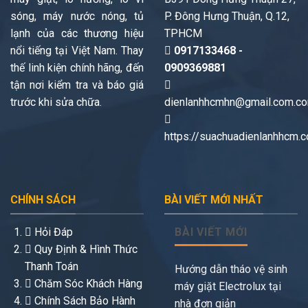
sóng, máy nước nóng, tủ
P. Đông Hưng Thuận, Q.12,
lạnh của các thương hiệu
TPHCM
nổi tiếng tại Việt Nam. Thay
0917133468 -
thế linh kiện chính hãng, đến
0909369881
tận nơi kiểm tra và báo giá
trước khi sửa chữa.
dienlanhhcmhn@gmail.com.c
https://suachuadienlanhhcm.
CHÍNH SÁCH
BÀI VIẾT MỚI NHẤT
Hỏi Đáp
BÀI VIẾT MỚI
Quy Định & Hình Thức
Thanh Toán
Hướng dẫn tháo vệ sinh
Chăm Sóc Khách Hàng
máy giặt Electrolux tại
Chính Sách Bảo Hành
nhà đơn giản