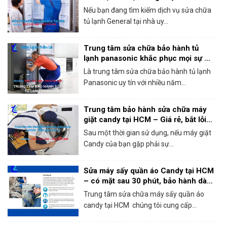
Nếu bạn đang tìm kiếm dịch vụ sửa chữa
tủ lạnh General tại nhà uy...
Trung tâm sửa chữa bảo hành tủ
lạnh panasonic khắc phục mọi sự cố
trong 1 lần gọi
Là trung tâm sửa chữa bảo hành tủ lạnh
Panasonic uy tín với nhiều năm...
Trung tâm bảo hành sửa chữa máy
giặt candy tại HCM – Giá rẻ, bắt lỗi
chính xác 100%
Sau một thời gian sử dụng, nếu máy giặt
Candy của bạn gặp phải sự...
Sửa máy sấy quần áo Candy tại HCM
– có mặt sau 30 phút, bảo hành dài
hạn!
Trung tâm sửa chữa máy sấy quần áo
candy tại HCM chúng tôi cung cấp...