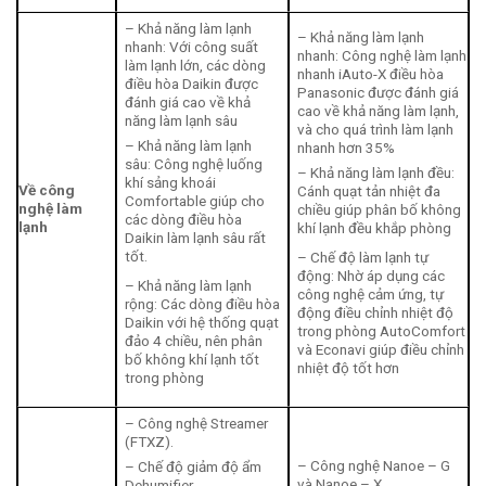
– Khả năng làm lạnh
– Khả năng làm lạnh
nhanh: Với công suất
nhanh: Công nghệ làm lạnh
làm lạnh lớn, các dòng
nhanh iAuto-X điều hòa
điều hòa Daikin được
Panasonic được đánh giá
đánh giá cao về khả
cao về khả năng làm lạnh,
năng làm lạnh sâu
và cho quá trình làm lạnh
– Khả năng làm lạnh
nhanh hơn 35%
sâu: Công nghệ luống
– Khả năng làm lạnh đều:
khí sảng khoái
Về công
Cánh quạt tản nhiệt đa
Comfortable giúp cho
nghệ làm
chiều giúp phân bố không
các dòng điều hòa
lạnh
khí lạnh đều khắp phòng
Daikin làm lạnh sâu rất
tốt.
– Chế độ làm lạnh tự
động: Nhờ áp dụng các
– Khả năng làm lạnh
công nghệ cảm ứng, tự
rộng: Các dòng điều hòa
động điều chỉnh nhiệt độ
Daikin với hệ thống quạt
trong phòng AutoComfort
đảo 4 chiều, nên phân
và Econavi giúp điều chỉnh
bố không khí lạnh tốt
nhiệt độ tốt hơn
trong phòng
– Công nghệ Streamer
(FTXZ).
– Công nghệ Nanoe – G
– Chế độ giảm độ ẩm
và Nanoe – X
Dehumifier.