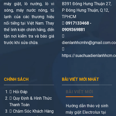
máy giặt, lò nướng, lò vi
B391 Đông Hưng Thuận 27,
sóng, máy nước nóng, tủ
P. Đông Hưng Thuận, Q.12,
lạnh của các thương hiệu
TPHCM
nổi tiếng tại Việt Nam. Thay
0917133468 -
thế linh kiện chính hãng, đến
0909369881
tận nơi kiểm tra và báo giá
trước khi sửa chữa.
dienlanhhcmhn@gmail.com.c
https://suachuadienlanhhcm.
CHÍNH SÁCH
BÀI VIẾT MỚI NHẤT
Hỏi Đáp
BÀI VIẾT MỚI
Quy Định & Hình Thức
Thanh Toán
Hướng dẫn tháo vệ sinh
Chăm Sóc Khách Hàng
máy giặt Electrolux tại