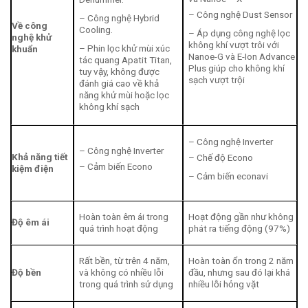
– Công nghệ Dust Sensor
– Công nghệ Hybrid
Về công
Cooling.
– Áp dụng công nghệ lọc
nghệ khử
không khí vượt trôi với
– Phin lọc khử mùi xúc
khuẩn
Nanoe-G và E-Ion Advance
tác quang Apatit Titan,
Plus giúp cho không khí
tuy vậy, không được
sạch vượt trội
đánh giá cao về khả
năng khử mùi hoặc lọc
không khí sạch
– Công nghệ Inverter
– Công nghệ Inverter
Khả năng tiết
– Chế độ Econo
– Cảm biến Econo
kiệm điện
– Cảm biến econavi
Hoàn toàn êm ái trong
Hoạt động gần như không
Độ êm ái
quá trình hoạt động
phát ra tiếng động (97%)
Rất bền, từ trên 4 năm,
Hoàn toàn ổn trong 2 năm
Độ bền
và không có nhiều lỗi
đầu, nhưng sau đó lại khá
trong quá trình sử dụng
nhiều lỗi hỏng vặt