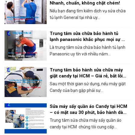
Nhanh, chuẩn, không chặt chém!
Nếu bạn đang tìm kiếm dịch vụ sửa chữa
tủ lạnh General tại nhà uy...
Trung tâm sửa chữa bảo hành tủ
lạnh panasonic khắc phục mọi sự cố
trong 1 lần gọi
Là trung tâm sửa chữa bảo hành tủ lạnh
Panasonic uy tín với nhiều năm...
Trung tâm bảo hành sửa chữa máy
giặt candy tại HCM – Giá rẻ, bắt lỗi
chính xác 100%
Sau một thời gian sử dụng, nếu máy giặt
Candy của bạn gặp phải sự...
Sửa máy sấy quần áo Candy tại HCM
– có mặt sau 30 phút, bảo hành dài
hạn!
Trung tâm sửa chữa máy sấy quần áo
candy tại HCM chúng tôi cung cấp...