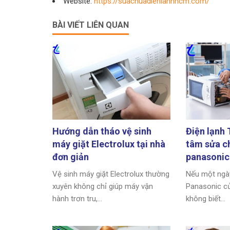
Website:
https://suachuadienlanhhcm.com/
BÀI VIẾT LIÊN QUAN
Hướng dẫn tháo vệ sinh
Điện lạnh 
máy giặt Electrolux tại nhà
tâm sửa ch
đơn giản
panasonic
Vệ sinh máy giặt Electrolux thường
Nếu một ngày
xuyên không chỉ giúp máy vận
Panasonic củ
hành trơn tru,...
không biết...