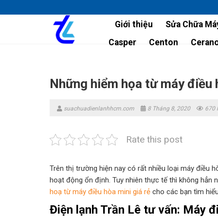
Skip
to
Giới thiệu
Sửa Chữa Máy
content
Casper
Centon
Ceran
Những hiểm họa từ máy điều h
suachuadienlanhhcm.com
8 Tháng 8, 2020
670 
Rate this post
Trên thị trường hiện nay có rất nhiều loại máy điều h
hoạt động ổn định. Tuy nhiên thực tế thì không hẳn n
hoạ từ máy điều hòa mini giá rẻ
cho các bạn tìm hiể
Điện lạnh Trần Lê tư vấn: Máy đ