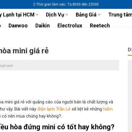
Thời gian làm việc: Từ 8h00 đến 22h00
 Lạnh tại HCM
Dịch Vụ
Bảng Giá
Trung tâm
o
Daewoo
Daikin
Electrolux
Reetech
òa mini giá rẻ
D
lượt xem
òa mini giá rẻ với quảng cáo của người bán là chất lượng và
hư vậy. Bài viết này
điện lạnh Trần Lê
sẽ liệt kê những
hiểm
u có nên mua chúng hay không?.
iều hòa đứng mini có tốt hay không?