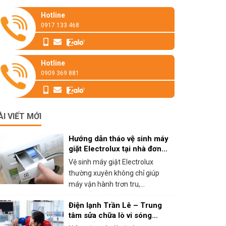
Hotline
0917 133 468
Hotline
0909 369 881
ÀI VIẾT MỚI
Hướng dẫn tháo vệ sinh máy
giặt Electrolux tại nhà đơn
giản
Vệ sinh máy giặt Electrolux
thường xuyên không chỉ giúp
máy vận hành trơn tru,...
Điện lạnh Trần Lê – Trung
tâm sửa chữa lò vi sóng
panasonic tại HCM