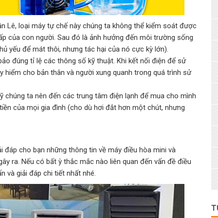
ần Lê, loại máy tự chế này chúng ta không thể kiểm soát được
hấp của con người. Sau đó là ảnh hưởng đến môi trường sống
hủ yếu để mát thôi, nhưng tác hại của nó cực kỳ lớn).
ảo đúng tỉ lệ các thông số kỹ thuật. Khi kết nối điện để sử
y hiểm cho bản thân và người xung quanh trong quá trình sử
mỹ chúng ta nên đến các trung tâm điện lạnh để mua cho mình
 tiền của mọi gia đình (cho dù hơi đắt hơn một chút, nhưng
iải đáp cho bạn những thông tin về máy điều hòa mini và
gây ra. Nếu có bất ỳ thắc mắc nào liên quan đến vấn đề điều
 và giải đáp chi tiết nhất nhé.
T