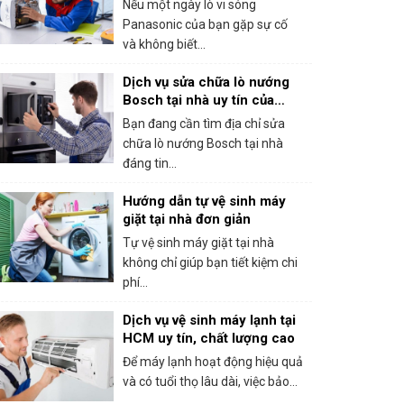
Nếu một ngày lò vi sóng
Panasonic của bạn gặp sự cố
và không biết...
Dịch vụ sửa chữa lò nướng
Bosch tại nhà uy tín của
trung tâm bảo hành Bosch
Bạn đang cần tìm địa chỉ sửa
tại HCM
chữa lò nướng Bosch tại nhà
đáng tin...
Hướng dẫn tự vệ sinh máy
giặt tại nhà đơn giản
Tự vệ sinh máy giặt tại nhà
không chỉ giúp bạn tiết kiệm chi
phí...
Dịch vụ vệ sinh máy lạnh tại
HCM uy tín, chất lượng cao
Để máy lạnh hoạt động hiệu quả
và có tuổi thọ lâu dài, việc bảo...