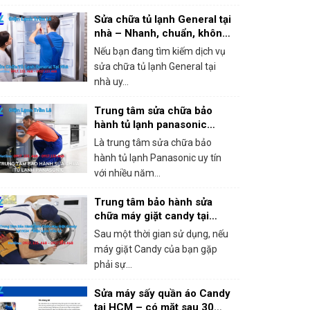
Sửa chữa tủ lạnh General tại
nhà – Nhanh, chuẩn, không
chặt chém!
Nếu bạn đang tìm kiếm dịch vụ
sửa chữa tủ lạnh General tại
nhà uy...
Trung tâm sửa chữa bảo
hành tủ lạnh panasonic
khắc phục mọi sự cố trong 1
Là trung tâm sửa chữa bảo
lần gọi
hành tủ lạnh Panasonic uy tín
với nhiều năm...
Trung tâm bảo hành sửa
chữa máy giặt candy tại
HCM – Giá rẻ, bắt lỗi chính
Sau một thời gian sử dụng, nếu
xác 100%
máy giặt Candy của bạn gặp
phải sự...
Sửa máy sấy quần áo Candy
tại HCM – có mặt sau 30