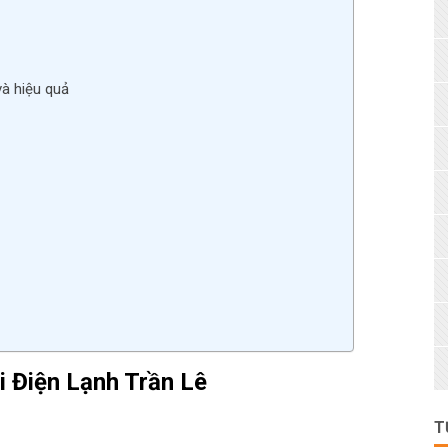
và hiệu quả
i
Điện Lạnh Trần Lê
T