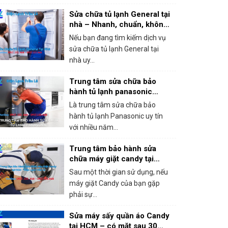
Sửa chữa tủ lạnh General tại
nhà – Nhanh, chuẩn, không
chặt chém!
Nếu bạn đang tìm kiếm dịch vụ
sửa chữa tủ lạnh General tại
nhà uy...
Trung tâm sửa chữa bảo
hành tủ lạnh panasonic
khắc phục mọi sự cố trong 1
Là trung tâm sửa chữa bảo
lần gọi
hành tủ lạnh Panasonic uy tín
với nhiều năm...
Trung tâm bảo hành sửa
chữa máy giặt candy tại
HCM – Giá rẻ, bắt lỗi chính
Sau một thời gian sử dụng, nếu
xác 100%
máy giặt Candy của bạn gặp
phải sự...
Sửa máy sấy quần áo Candy
tại HCM – có mặt sau 30