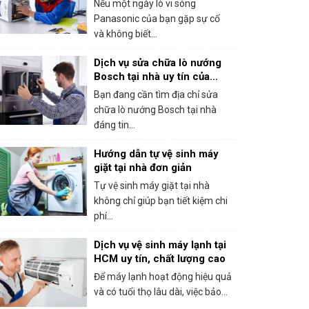
Nếu một ngày lò vi sóng
Panasonic của bạn gặp sự cố
và không biết...
Dịch vụ sửa chữa lò nướng
Bosch tại nhà uy tín của
trung tâm bảo hành Bosch
Bạn đang cần tìm địa chỉ sửa
tại HCM
chữa lò nướng Bosch tại nhà
đáng tin...
Hướng dẫn tự vệ sinh máy
giặt tại nhà đơn giản
Tự vệ sinh máy giặt tại nhà
không chỉ giúp bạn tiết kiệm chi
phí...
Dịch vụ vệ sinh máy lạnh tại
HCM uy tín, chất lượng cao
Để máy lạnh hoạt động hiệu quả
và có tuổi thọ lâu dài, việc bảo...