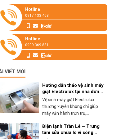
Hotline
0917 133 468
Hotline
0909 369 881
ÀI VIẾT MỚI
Hướng dẫn tháo vệ sinh máy
giặt Electrolux tại nhà đơn
giản
Vệ sinh máy giặt Electrolux
thường xuyên không chỉ giúp
máy vận hành trơn tru,...
Điện lạnh Trần Lê – Trung
tâm sửa chữa lò vi sóng
panasonic tại HCM