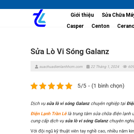
Skip
to
Giới thiệu
Sửa Chữa Máy
content
Casper
Centon
Ceran
Sửa Lò Vi Sóng Galanz
suachuadienlanhhcm.com
22 Tháng 1, 2024
609
5/5 - (1 bình chọn)
Dịch vụ
sửa lò vi sóng Galanz
chuyên nghiệp tại
Điệ
Điện Lạnh Trần Lê
là trung tâm sửa chữa điện lạnh u
cung cấp dịch vụ
sửa lò vi sóng Galanz
chuyên nghiệp
Với đội ngũ kỹ thuật viên tay nghề cao, nhiều năm 