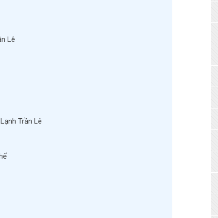
ần Lê
 Lạnh Trần Lê
thể