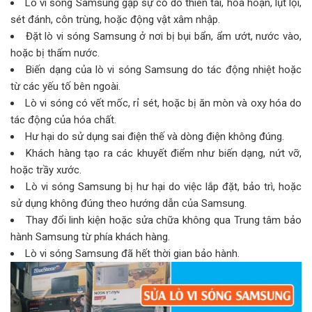
Lò vi sóng Samsung gặp sự cố do thiên tai, hỏa hoạn, lụt lội,
sét đánh, côn trùng, hoặc động vật xâm nhập.
Đặt lò vi sóng Samsung ở nơi bị bụi bẩn, ẩm ướt, nước vào,
hoặc bị thấm nước.
Biến dạng của lò vi sóng Samsung do tác động nhiệt hoặc
từ các yếu tố bên ngoài.
Lò vi sóng có vết mốc, rỉ sét, hoặc bị ăn mòn và oxy hóa do
tác động của hóa chất.
Hư hại do sử dụng sai điện thế và dòng điện không đúng.
Khách hàng tạo ra các khuyết điểm như biến dạng, nứt vỡ,
hoặc trầy xước.
Lò vi sóng Samsung bị hư hại do việc lắp đặt, bảo trì, hoặc
sử dụng không đúng theo hướng dẫn của Samsung.
Thay đổi linh kiện hoặc sửa chữa không qua Trung tâm bảo
hành Samsung từ phía khách hàng.
Lò vi sóng Samsung đã hết thời gian bảo hành.