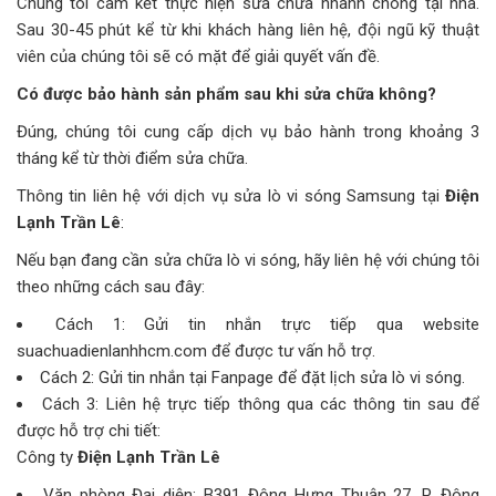
Chúng tôi cam kết thực hiện sửa chữa nhanh chóng tại nhà.
Sau 30-45 phút kể từ khi khách hàng liên hệ, đội ngũ kỹ thuật
viên của chúng tôi sẽ có mặt để giải quyết vấn đề.
Có được bảo hành sản phẩm sau khi sửa chữa không?
Đúng, chúng tôi cung cấp dịch vụ bảo hành trong khoảng 3
tháng kể từ thời điểm sửa chữa.
Thông tin liên hệ với dịch vụ sửa lò vi sóng Samsung tại
Điện
Lạnh Trần Lê
:
Nếu bạn đang cần sửa chữa lò vi sóng, hãy liên hệ với chúng tôi
theo những cách sau đây:
Cách 1: Gửi tin nhắn trực tiếp qua website
suachuadienlanhhcm.com để được tư vấn hỗ trợ.
Cách 2: Gửi tin nhắn tại Fanpage để đặt lịch sửa lò vi sóng.
Cách 3: Liên hệ trực tiếp thông qua các thông tin sau để
được hỗ trợ chi tiết:
Công ty
Điện Lạnh Trần Lê
Văn phòng Đại diện: B391 Đông Hưng Thuận 27, P. Đông