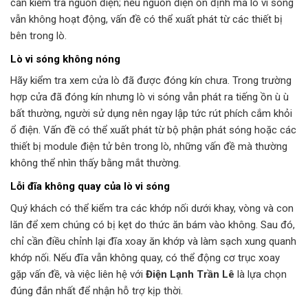
cần kiểm tra nguồn điện; nếu nguồn điện ổn định mà lò vi sóng
vẫn không hoạt động, vấn đề có thể xuất phát từ các thiết bị
bên trong lò.
Lò vi sóng không nóng
Hãy kiểm tra xem cửa lò đã được đóng kín chưa. Trong trường
hợp cửa đã đóng kín nhưng lò vi sóng vẫn phát ra tiếng ồn ù ù
bất thường, người sử dụng nên ngay lập tức rút phích cắm khỏi
ổ điện. Vấn đề có thể xuất phát từ bộ phận phát sóng hoặc các
thiết bị module điện tử bên trong lò, những vấn đề mà thường
không thể nhìn thấy bằng mắt thường.
Lỗi đĩa không quay của lò vi sóng
Quý khách có thể kiểm tra các khớp nối dưới khay, vòng và con
lăn để xem chúng có bị kẹt do thức ăn bám vào không. Sau đó,
chỉ cần điều chỉnh lại đĩa xoay ăn khớp và làm sạch xung quanh
khớp nối. Nếu đĩa vẫn không quay, có thể động cơ trục xoay
gặp vấn đề, và việc liên hệ với
Điện Lạnh Trần Lê
là lựa chọn
đúng đắn nhất để nhận hỗ trợ kịp thời.