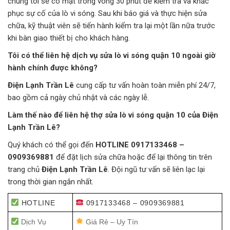
chúng tôi sẽ có mặt trong vòng 30 phút để kiểm tra và khắc
phục sự cố của lò vi sóng. Sau khi báo giá và thực hiện sửa
chữa, kỹ thuật viên sẽ tiến hành kiểm tra lại một lần nữa trước
khi bàn giao thiết bị cho khách hàng.
Tôi có thể liên hệ dịch vụ sửa lò vi sóng quận 10 ngoài giờ
hành chính được không?
Điện Lạnh Trần Lê
cung cấp tư vấn hoàn toàn miễn phí 24/7,
bao gồm cả ngày chủ nhật và các ngày lễ.
Làm thế nào để liên hệ thợ sửa lò vi sóng quận 10 của Điện
Lạnh Trần Lê?
Quý khách có thể gọi đến
HOTLINE 0917133468 –
0909369881
để đặt lịch sửa chữa hoặc để lại thông tin trên
trang chủ
Điện Lạnh Trần Lê
. Đội ngũ tư vấn sẽ liên lạc lại
trong thời gian ngắn nhất.
HOTLINE
0917133468 – 0909369881
Dịch Vụ
Giá Rẻ – Uy Tín