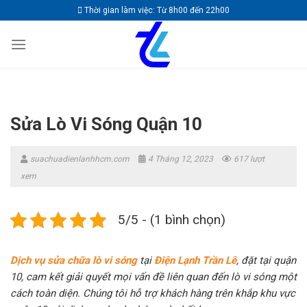
Skip
Thời gian làm việc: Từ 8h00 đến 22h00
to
content
Sửa Lò Vi Sóng Quận 10
suachuadienlanhhcm.com
4 Tháng 12, 2023
617 lượt
xem
5/5 - (1 bình chọn)
Dịch vụ sửa chữa lò vi sóng
tại
Điện Lạnh Trần Lê
, đặt tại quận
10, cam kết giải quyết mọi vấn đề liên quan đến lò vi sóng một
cách toàn diện. Chúng tôi hỗ trợ khách hàng trên khắp khu vực