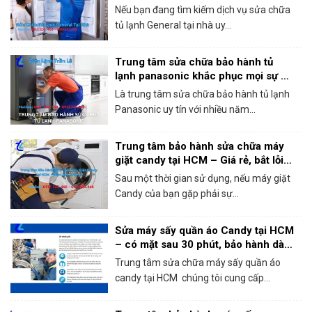
Nếu bạn đang tìm kiếm dịch vụ sửa chữa
tủ lạnh General tại nhà uy...
Trung tâm sửa chữa bảo hành tủ
lạnh panasonic khắc phục mọi sự cố
trong 1 lần gọi
Là trung tâm sửa chữa bảo hành tủ lạnh
Panasonic uy tín với nhiều năm...
Trung tâm bảo hành sửa chữa máy
giặt candy tại HCM – Giá rẻ, bắt lỗi
chính xác 100%
Sau một thời gian sử dụng, nếu máy giặt
Candy của bạn gặp phải sự...
Sửa máy sấy quần áo Candy tại HCM
– có mặt sau 30 phút, bảo hành dài
hạn!
Trung tâm sửa chữa máy sấy quần áo
candy tại HCM chúng tôi cung cấp...