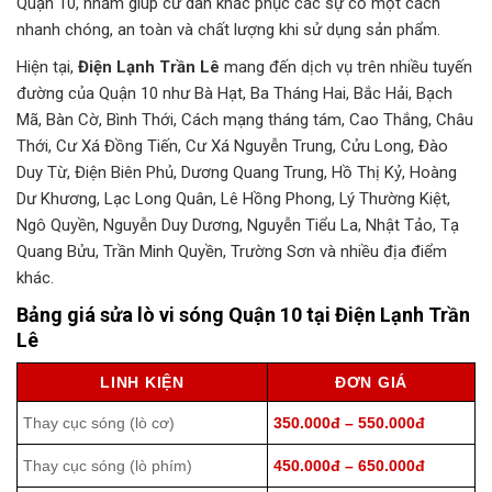
Quận 10, nhằm giúp cư dân khắc phục các sự cố một cách
nhanh chóng, an toàn và chất lượng khi sử dụng sản phẩm.
Hiện tại,
Điện Lạnh Trần Lê
mang đến dịch vụ trên nhiều tuyến
đường của Quận 10 như Bà Hạt, Ba Tháng Hai, Bắc Hải, Bạch
Mã, Bàn Cờ, Bình Thới, Cách mạng tháng tám, Cao Thắng, Châu
Thới, Cư Xá Đồng Tiến, Cư Xá Nguyễn Trung, Cửu Long, Đào
Duy Từ, Điện Biên Phủ, Dương Quang Trung, Hồ Thị Kỷ, Hoàng
Dư Khương, Lạc Long Quân, Lê Hồng Phong, Lý Thường Kiệt,
Ngô Quyền, Nguyễn Duy Dương, Nguyễn Tiểu La, Nhật Tảo, Tạ
Quang Bửu, Trần Minh Quyền, Trường Sơn và nhiều địa điểm
khác.
Bảng giá sửa lò vi sóng Quận 10 tại Điện Lạnh Trần
Lê
LINH KIỆN
ĐƠN GIÁ
Thay cục sóng (lò cơ)
350.000đ – 550.000đ
Thay cục sóng (lò phím)
450.000đ – 650.000đ