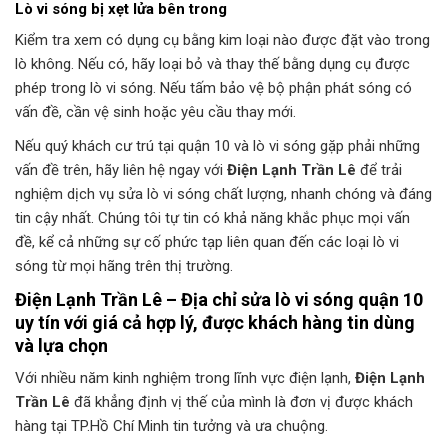
Lò vi sóng bị xẹt lửa bên trong
Kiểm tra xem có dụng cụ bằng kim loại nào được đặt vào trong
lò không. Nếu có, hãy loại bỏ và thay thế bằng dụng cụ được
phép trong lò vi sóng. Nếu tấm bảo vệ bộ phận phát sóng có
vấn đề, cần vệ sinh hoặc yêu cầu thay mới.
Nếu quý khách cư trú tại quận 10 và lò vi sóng gặp phải những
vấn đề trên, hãy liên hệ ngay với
Điện Lạnh Trần Lê
để trải
nghiệm dịch vụ sửa lò vi sóng chất lượng, nhanh chóng và đáng
tin cậy nhất. Chúng tôi tự tin có khả năng khắc phục mọi vấn
đề, kể cả những sự cố phức tạp liên quan đến các loại lò vi
sóng từ mọi hãng trên thị trường.
Điện Lạnh Trần Lê
– Địa chỉ
sửa lò vi sóng quận 10
uy tín với giá cả hợp lý, được khách hàng tin dùng
và lựa chọn
Với nhiều năm kinh nghiệm trong lĩnh vực điện lạnh,
Điện Lạnh
Trần Lê
đã khẳng định vị thế của mình là đơn vị được khách
hàng tại TP.Hồ Chí Minh tin tưởng và ưa chuộng.