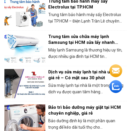
Trung tâm bảo hành máy sấy
Electrolux tại TP.HCM
Trung tâm bảo hành máy sấy Electrolux
tại TP.HCM – Điện Lạnh Trần Lê chuyên...
Trung tâm sửa chữa máy lạnh
Samsung tại HCM sửa lấy nhanh
trong ngày
Máy lạnh Samsung là thương hiệu uy tín,
được nhiều gia đình tại HCM tin...
Dịch vụ sửa máy lạnh tại nhà uy tín,
giá rẻ – Có mặt sau 30 phút
Sửa máy lạnh tại nhà là một trong những
dịch vụ được quan tâm hàng...
Bảo trì bảo dưỡng máy giặt tại HCM
chuyên nghiệp, giá rẻ
Bảo dưỡng định kỳ là một phần quan
trọng để kéo dài tuổi thọ cho...