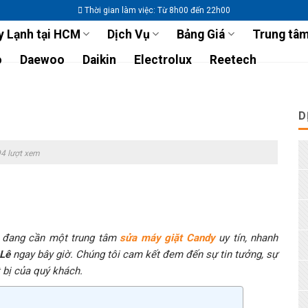
Thời gian làm việc: Từ 8h00 đến 22h00
 Lạnh tại HCM
Dịch Vụ
Bảng Giá
Trung tâm
o
Daewoo
Daikin
Electrolux
Reetech
D
4 lượt xem
n đang cần một trung tâm
sửa máy giặt Candy
uy tín, nhanh
 Lê
ngay bây giờ. Chúng tôi cam kết đem đến sự tin tưởng, sự
t bị của quý khách.