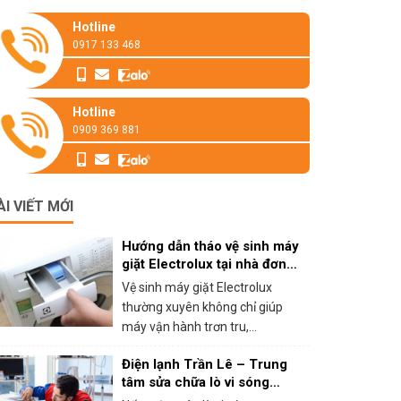
Hotline
0917 133 468
Hotline
0909 369 881
ÀI VIẾT MỚI
Hướng dẫn tháo vệ sinh máy
giặt Electrolux tại nhà đơn
giản
Vệ sinh máy giặt Electrolux
thường xuyên không chỉ giúp
máy vận hành trơn tru,...
Điện lạnh Trần Lê – Trung
tâm sửa chữa lò vi sóng
panasonic tại HCM