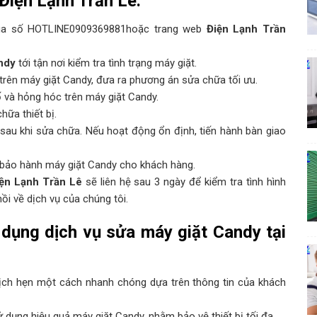
Điện Lạnh Trần Lê
:
qua số HOTLINE0909369881hoặc trang web
Điện Lạnh Trần
ndy
tới tận nơi kiểm tra tình trạng máy giặt.
trên máy giặt Candy, đưa ra phương án sửa chữa tối ưu.
ố và hỏng hóc trên máy giặt Candy.
hữa thiết bị.
sau khi sửa chữa. Nếu hoạt động ổn định, tiến hành bàn giao
h bảo hành máy giặt Candy cho khách hàng.
ện Lạnh Trần Lê
sẽ liên hệ sau 3 ngày để kiểm tra tình hình
i về dịch vụ của chúng tôi.
 dụng dịch vụ
sửa máy giặt Candy
tại
 lịch hẹn một cách nhanh chóng dựa trên thông tin của khách
 dụng hiệu quả máy giặt Candy, nhằm bảo vệ thiết bị tối đa.