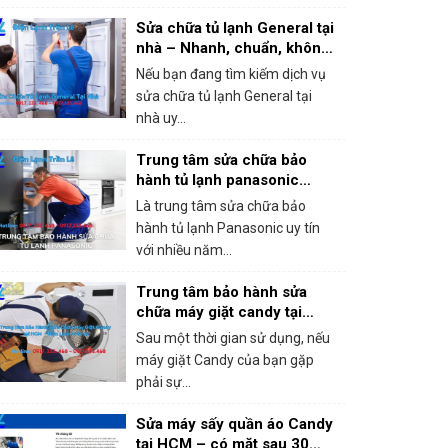
Sửa chữa tủ lạnh General tại
nhà – Nhanh, chuẩn, không
chặt chém!
Nếu bạn đang tìm kiếm dịch vụ
sửa chữa tủ lạnh General tại
nhà uy...
Trung tâm sửa chữa bảo
hành tủ lạnh panasonic
khắc phục mọi sự cố trong 1
Là trung tâm sửa chữa bảo
lần gọi
hành tủ lạnh Panasonic uy tín
với nhiều năm...
Trung tâm bảo hành sửa
chữa máy giặt candy tại
HCM – Giá rẻ, bắt lỗi chính
Sau một thời gian sử dụng, nếu
xác 100%
máy giặt Candy của bạn gặp
phải sự...
Sửa máy sấy quần áo Candy
tại HCM – có mặt sau 30