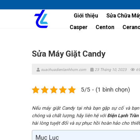
Skip
to
Giới thiệu
Sửa Chữa Máy
content
Casper
Centon
Ceran
Sửa Máy Giặt Candy
suachuadienlanhhcm.com
23 Tháng 10, 2023
69
5/5 - (1 bình chọn)
Nếu máy giặt Candy tại nhà bạn gặp sự cố và bạ
chóng và chất lượng, hãy liên hệ với
Điện Lạnh Trần
hài lòng tuyệt đối và sự phục hồi hoàn hảo cho thiế
Mục Lục