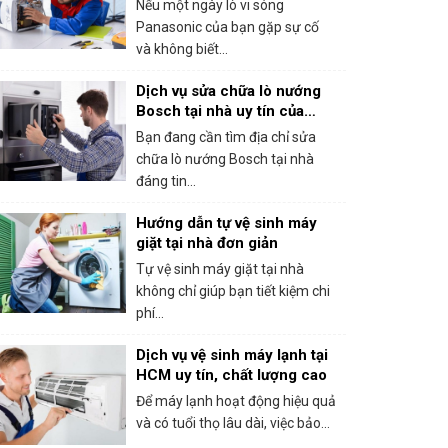
Nếu một ngày lò vi sóng
Panasonic của bạn gặp sự cố
và không biết...
Dịch vụ sửa chữa lò nướng
Bosch tại nhà uy tín của
trung tâm bảo hành Bosch
Bạn đang cần tìm địa chỉ sửa
tại HCM
chữa lò nướng Bosch tại nhà
đáng tin...
Hướng dẫn tự vệ sinh máy
giặt tại nhà đơn giản
Tự vệ sinh máy giặt tại nhà
không chỉ giúp bạn tiết kiệm chi
phí...
Dịch vụ vệ sinh máy lạnh tại
HCM uy tín, chất lượng cao
Để máy lạnh hoạt động hiệu quả
và có tuổi thọ lâu dài, việc bảo...