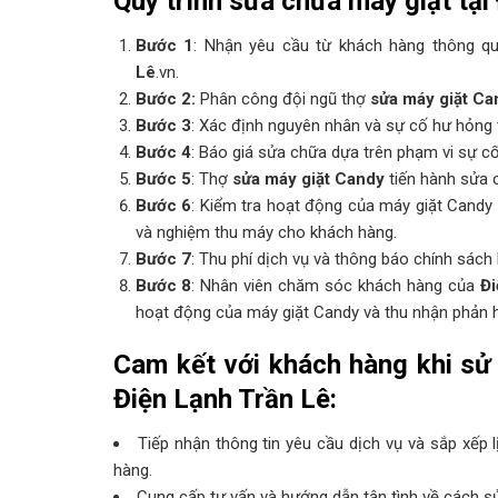
Quy trình sửa chữa máy giặt tại
Bước 1
: Nhận yêu cầu từ khách hàng thông 
Lê
.vn.
Bước 2:
Phân công đội ngũ thợ
sửa máy giặt Ca
Bước 3
: Xác định nguyên nhân và sự cố hư hỏng 
Bước 4
: Báo giá sửa chữa dựa trên phạm vi sự c
Bước 5
: Thợ
sửa máy giặt Candy
tiến hành sửa c
Bước 6
: Kiểm tra hoạt động của máy giặt Candy 
và nghiệm thu máy cho khách hàng.
Bước 7
: Thu phí dịch vụ và thông báo chính sác
Bước 8
: Nhân viên chăm sóc khách hàng của
Đi
hoạt động của máy giặt Candy và thu nhận phản hồ
Cam kết với khách hàng khi sử
Điện Lạnh Trần Lê
:
Tiếp nhận thông tin yêu cầu dịch vụ và sắp xếp
hàng.
Cung cấp tư vấn và hướng dẫn tận tình về cách sử