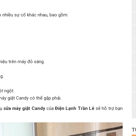
 nhiều sự cố khác nhau, bao gồm:
hiệu trên máy đỏ sáng.
g.
ột ngột.
máy giặt Candy có thể gặp phải.
vụ
sửa máy giặt Candy
của
Điện Lạnh Trần Lê
sẽ hỗ trợ bạn
T