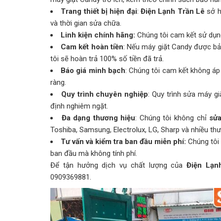
Trang thiết bị hiện đại
:
Điện Lạnh Trần Lê
sở hữ
và thời gian sửa chữa.
Linh kiện chính hãng:
Chúng tôi cam kết sử dụng
Cam kết hoàn tiền
: Nếu máy giặt Candy được b
tôi sẽ hoàn trả 100% số tiền đã trả.
Báo giá minh bạch
: Chúng tôi cam kết không áp 
ràng.
Quy trình chuyên nghiệp
: Quy trình sửa máy g
định nghiêm ngặt.
Đa dạng thương hiệu
: Chúng tôi không chỉ
sửa
Toshiba, Samsung, Electrolux, LG, Sharp và nhiều th
Tư vấn và kiểm tra ban đầu miễn phí:
Chúng tôi 
ban đầu mà không tính phí.
Để tận hưởng dịch vụ chất lượng của
Điện Lạn
0909369881.