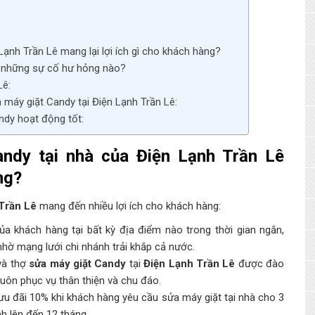
ạnh Trần Lê mang lại lợi ích gì cho khách hàng?
i những sự cố hư hỏng nào?
Lê:
 máy giặt Candy tại Điện Lạnh Trần Lê:
ndy hoạt động tốt:
andy tại nhà của
Điện Lạnh Trần Lê
ng?
Trần Lê
mang đến nhiều lợi ích cho khách hàng:
a khách hàng tại bất kỳ địa điểm nào trong thời gian ngắn,
nhờ mạng lưới chi nhánh trải khắp cả nước.
 và thợ
sửa máy giặt Candy
tại
Điện Lạnh Trần Lê
được đào
luôn phục vụ thân thiện và chu đáo.
ưu đãi 10% khi khách hàng yêu cầu sửa máy giặt tại nhà cho 3
h lên đến 12 tháng.