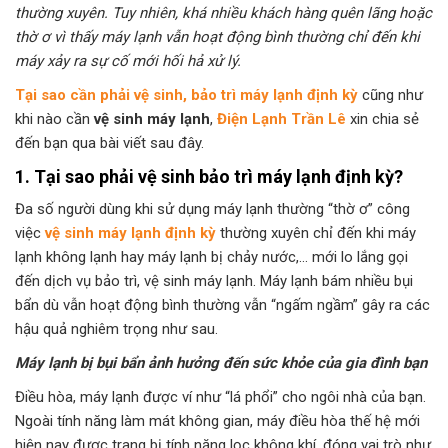
thường xuyên. Tuy nhiên, khá nhiều khách hàng quên lãng hoặc
thờ ơ vì thấy máy lạnh vẫn hoạt động bình thường chỉ đến khi
máy xảy ra sự cố mới hối hả xử lý.
Tại sao cần phải vệ sinh, bảo trì máy lạnh định kỳ
cũng như
khi nào cần
vệ sinh máy lạnh
,
Điện Lạnh Trần Lê
xin chia sẻ
đến bạn qua bài viết sau đây.
1. Tại sao phải vệ sinh bảo trì máy lạnh định kỳ?
Đa số người dùng khi sử dụng máy lạnh thường “thờ ơ” công
việc
vệ sinh máy lạnh định kỳ
thường xuyên chỉ đến khi máy
lạnh không lạnh hay máy lạnh bị chảy nước,… mới lo lắng gọi
đến dịch vụ bảo trì, vệ sinh máy lạnh. Máy lạnh bám nhiều bụi
bẩn dù vẫn hoạt động bình thường vẫn “ngấm ngầm” gây ra các
hậu quả nghiêm trọng như sau.
Máy lạnh bị bụi bẩn ảnh hưởng đến sức khỏe của gia đình bạn
Điều hòa, máy lạnh được ví như “lá phổi” cho ngôi nhà của bạn.
Ngoài tính năng làm mát không gian, máy điều hòa thế hệ mới
hiện nay được trang bị tính năng lọc không khí, đóng vai trò như