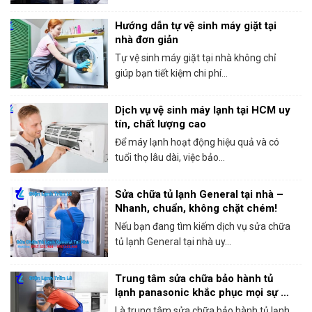
Hướng dẫn tự vệ sinh máy giặt tại
nhà đơn giản
Tự vệ sinh máy giặt tại nhà không chỉ
giúp bạn tiết kiệm chi phí...
Dịch vụ vệ sinh máy lạnh tại HCM uy
tín, chất lượng cao
Để máy lạnh hoạt động hiệu quả và có
tuổi thọ lâu dài, việc bảo...
Sửa chữa tủ lạnh General tại nhà –
Nhanh, chuẩn, không chặt chém!
Nếu bạn đang tìm kiếm dịch vụ sửa chữa
tủ lạnh General tại nhà uy...
Trung tâm sửa chữa bảo hành tủ
lạnh panasonic khắc phục mọi sự cố
trong 1 lần gọi
Là trung tâm sửa chữa bảo hành tủ lạnh