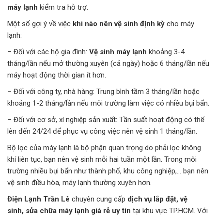
máy lạnh
kiểm tra hỗ trợ.
Một số gợi ý về việc
khi nào nên vệ sinh định kỳ
cho máy
lạnh:
– Đối với các hộ gia đình:
Vệ sinh máy lạnh
khoảng 3-4
tháng/lần nếu mở thường xuyên (cả ngày) hoặc 6 tháng/lần nếu
máy hoạt động thời gian ít hơn.
– Đối với công ty, nhà hàng: Trung bình tầm 3 tháng/lần hoặc
khoảng 1-2 tháng/lần nếu môi trường làm việc có nhiều bụi bẩn.
– Đối với cơ sở, xí nghiệp sản xuất: Tần suất hoạt động có thể
lên đến 24/24 để phục vụ công việc nên vệ sinh 1 tháng/lần.
Bộ lọc của máy lạnh là bộ phận quan trọng do phải lọc không
khí liên tục, bạn nên vệ sinh mỗi hai tuần một lần. Trong môi
trường nhiều bụi bẩn như thành phố, khu công nghiệp,… bạn nên
vệ sinh điều hòa, máy lạnh thường xuyên hơn.
Điện Lạnh Trần Lê
chuyên cung cấp
dịch vụ lắp đặt, vệ
sinh, sửa chữa máy lạnh giá rẻ uy tín
tại khu vực TP.HCM. Với