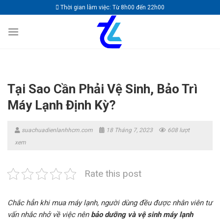
Skip
Thời gian làm việc: Từ 8h00 đến 22h00
to
content
Tại Sao Cần Phải Vệ Sinh, Bảo Trì
Máy Lạnh Định Kỳ?
suachuadienlanhhcm.com
18 Tháng 7, 2023
608 lượt
xem
Rate this post
Chắc hẳn khi mua máy lạnh, người dùng đều được nhân viên tư
vấn nhắc nhở về việc nên
bảo dưỡng và vệ sinh máy lạnh