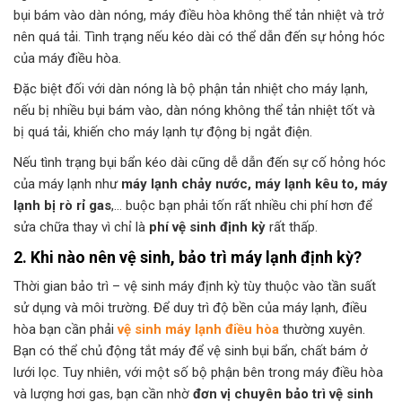
bụi bám vào dàn nóng, máy điều hòa không thể tản nhiệt và trở
nên quá tải. Tình trạng nếu kéo dài có thể dẫn đến sự hỏng hóc
của máy điều hòa.
Đặc biệt đối với dàn nóng là bộ phận tản nhiệt cho máy lạnh,
nếu bị nhiều bụi bám vào, dàn nóng không thể tản nhiệt tốt và
bị quá tải, khiến cho máy lạnh tự động bị ngắt điện.
Nếu tình trạng bụi bẩn kéo dài cũng dễ dẫn đến sự cố hỏng hóc
của máy lạnh như
máy lạnh chảy nước, máy lạnh kêu to, máy
lạnh bị rò rỉ gas
,… buộc bạn phải tốn rất nhiều chi phí hơn để
sửa chữa thay vì chỉ là
phí vệ sinh định kỳ
rất thấp.
2. Khi nào nên vệ sinh, bảo trì máy lạnh định kỳ?
Thời gian bảo trì – vệ sinh máy định kỳ tùy thuộc vào tần suất
sử dụng và môi trường. Để duy trì độ bền của máy lạnh, điều
hòa bạn cần phải
vệ sinh máy lạnh điều hòa
thường xuyên.
Bạn có thể chủ động tắt máy để vệ sinh bụi bẩn, chất bám ở
lưới lọc. Tuy nhiên, với một số bộ phận bên trong máy điều hòa
và lượng hơi gas, bạn cần nhờ
đơn vị chuyên bảo trì vệ sinh