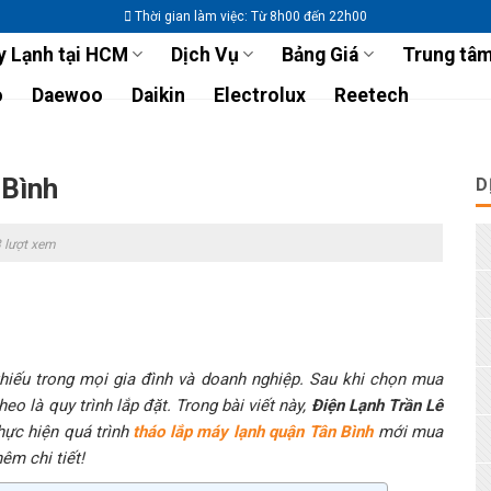
Thời gian làm việc: Từ 8h00 đến 22h00
 Lạnh tại HCM
Dịch Vụ
Bảng Giá
Trung tâm
o
Daewoo
Daikin
Electrolux
Reetech
 Bình
D
 lượt xem
 thiếu trong mọi gia đình và doanh nghiệp. Sau khi chọn mua
o là quy trình lắp đặt. Trong bài viết này,
Điện Lạnh Trần Lê
hực hiện quá trình
tháo lắp máy lạnh quận Tân Bình
mới mua
êm chi tiết!