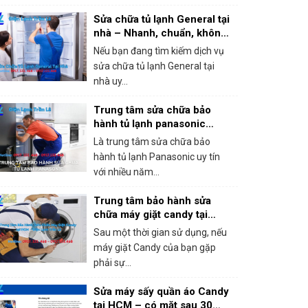
Sửa chữa tủ lạnh General tại
nhà – Nhanh, chuẩn, không
chặt chém!
Nếu bạn đang tìm kiếm dịch vụ
sửa chữa tủ lạnh General tại
nhà uy...
Trung tâm sửa chữa bảo
hành tủ lạnh panasonic
khắc phục mọi sự cố trong 1
Là trung tâm sửa chữa bảo
lần gọi
hành tủ lạnh Panasonic uy tín
với nhiều năm...
Trung tâm bảo hành sửa
chữa máy giặt candy tại
HCM – Giá rẻ, bắt lỗi chính
Sau một thời gian sử dụng, nếu
xác 100%
máy giặt Candy của bạn gặp
phải sự...
Sửa máy sấy quần áo Candy
tại HCM – có mặt sau 30