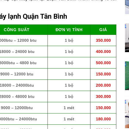
áy lạnh Quận Tân Bình
CÔNG SUẤT
ĐƠN VỊ TÍNH
GIÁ
000btu – 12000 btu
1 bộ
350.000
18000 – 24000 btu
1 bộ
400.000
8000btu – 4800 btu
1 bộ
500.000
9000 – 12000 btu
1 bộ
150.000
18000 – 24000btu
1 bộ
200.000
28000 – 48000 btu
1 bộ
300.000
9000 – 12000btu
1 mét
150.000
8000btu – 24000btu
1 mét
180.000