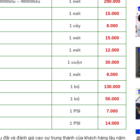
8000btu – 48000btu
1 mét
290.000
1 mét
15.000
1 cây
8.000
1 mét
15.000
1 mét
12.000
1 cuộn
30.000
1 mét
8.000
1 bộ
130.000
1 bộ
50.000
1 PSI
7.000
1 PSI
14.000
 đãi và đánh giá cao sự trung thành của khách hàng lâu năm.