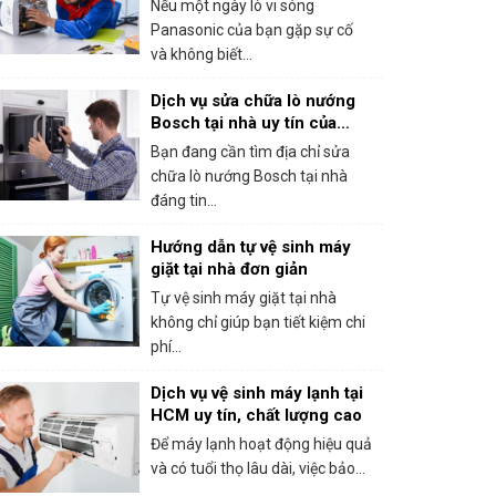
Nếu một ngày lò vi sóng
Panasonic của bạn gặp sự cố
và không biết...
Dịch vụ sửa chữa lò nướng
Bosch tại nhà uy tín của
trung tâm bảo hành Bosch
Bạn đang cần tìm địa chỉ sửa
tại HCM
chữa lò nướng Bosch tại nhà
đáng tin...
Hướng dẫn tự vệ sinh máy
giặt tại nhà đơn giản
Tự vệ sinh máy giặt tại nhà
không chỉ giúp bạn tiết kiệm chi
phí...
Dịch vụ vệ sinh máy lạnh tại
HCM uy tín, chất lượng cao
Để máy lạnh hoạt động hiệu quả
và có tuổi thọ lâu dài, việc bảo...