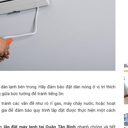
B
dàn lạnh bên trong. Hãy đảm bảo đặt dàn nóng ở vị trí thích
 giữa bức tường để tránh tiếng ồn.
 tránh các vấn đề như rò rỉ gas, máy chảy nước, hoặc hoạt
 gia để đảm bảo quy trình lắp đặt được thực hiện một cách
ạn
lắp đặt máy lạnh tại Quận Tân Bình
nhanh chóng và tiết