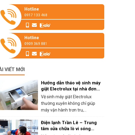
Hotline
0917 133 468
Hotline
0909 369 881
ÀI VIẾT MỚI
Hướng dẫn tháo vệ sinh máy
giặt Electrolux tại nhà đơn
giản
Vệ sinh máy giặt Electrolux
thường xuyên không chỉ giúp
máy vận hành trơn tru,...
Điện lạnh Trần Lê – Trung
tâm sửa chữa lò vi sóng
panasonic tại HCM