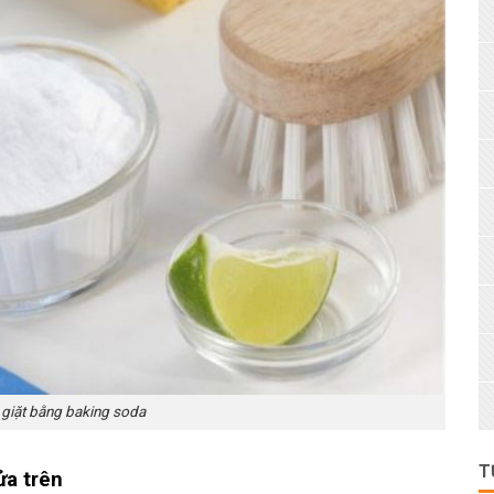
 giặt bằng baking soda
T
ửa trên