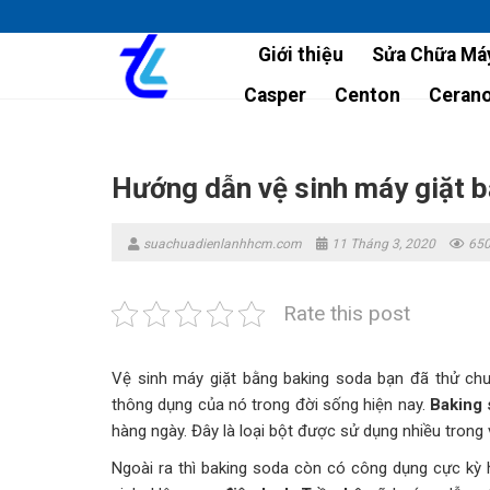
Skip
to
Giới thiệu
Sửa Chữa Máy
content
Casper
Centon
Ceran
Hướng dẫn vệ sinh máy giặt 
suachuadienlanhhcm.com
11 Tháng 3, 2020
650
Rate this post
Vệ sinh máy giặt bằng baking soda bạn đã thử chưa
thông dụng của nó trong đời sống hiện nay.
Baking 
hàng ngày. Đây là loại bột được sử dụng nhiều trong
Ngoài ra thì baking soda còn có công dụng cực kỳ hi