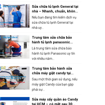
Sửa chữa tủ lạnh General tại
nhà – Nhanh, chuẩn, không
chặt chém!
Nếu bạn đang tìm kiếm dịch vụ
sửa chữa tủ lạnh General tại
nhà uy...
Trung tâm sửa chữa bảo
hành tủ lạnh panasonic
khắc phục mọi sự cố trong 1
Là trung tâm sửa chữa bảo
lần gọi
hành tủ lạnh Panasonic uy tín
với nhiều năm...
Trung tâm bảo hành sửa
chữa máy giặt candy tại
HCM – Giá rẻ, bắt lỗi chính
Sau một thời gian sử dụng, nếu
xác 100%
máy giặt Candy của bạn gặp
phải sự...
Sửa máy sấy quần áo Candy
tại HCM – có mặt sau 30