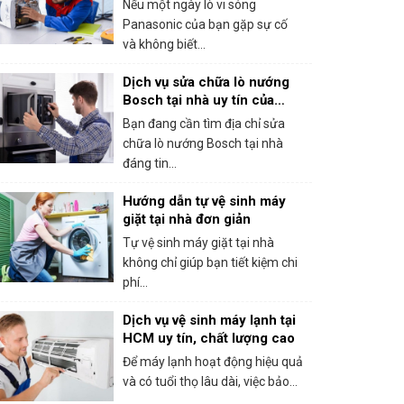
Nếu một ngày lò vi sóng
Panasonic của bạn gặp sự cố
và không biết...
Dịch vụ sửa chữa lò nướng
Bosch tại nhà uy tín của
trung tâm bảo hành Bosch
Bạn đang cần tìm địa chỉ sửa
tại HCM
chữa lò nướng Bosch tại nhà
đáng tin...
Hướng dẫn tự vệ sinh máy
giặt tại nhà đơn giản
Tự vệ sinh máy giặt tại nhà
không chỉ giúp bạn tiết kiệm chi
phí...
Dịch vụ vệ sinh máy lạnh tại
HCM uy tín, chất lượng cao
Để máy lạnh hoạt động hiệu quả
và có tuổi thọ lâu dài, việc bảo...