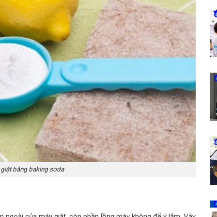
 giặt bằng baking soda
ên ngoài của máy giặt, còn phần lồng máy không để ý lắm. Vậy