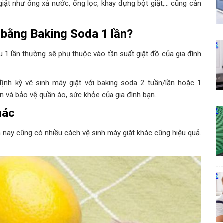
iặt như ống xả nước, ống lọc, khay đựng bột giặt,… cũng cần
t bằng Baking Soda 1 lần?
lâu 1 lần thường sẽ phụ thuộc vào tần suất giặt đồ của gia đình
ịnh kỳ vệ sinh máy giặt với baking soda 2 tuần/lần hoặc 1
n và bảo vệ quần áo, sức khỏe của gia đình bạn.
hác
n nay cũng có nhiều cách vệ sinh máy giặt khác cũng hiệu quả.