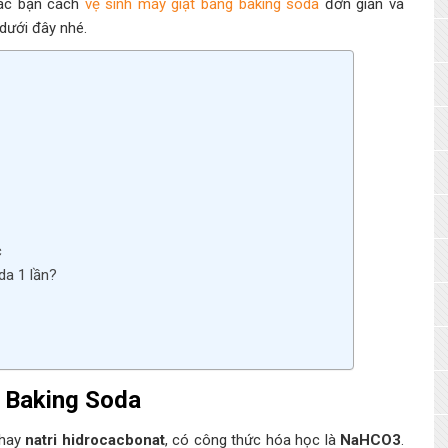
ác bạn cách
vệ sinh máy giặt bằng baking soda
đơn giản và
 dưới đây nhé.
c
da 1 lần?
g Baking Soda
hay
natri hidrocacbonat
, có công thức hóa học là
NaHCO3
.