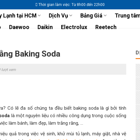
Thời gian làm việc: Từ 8h00 đến 22h00
 Lạnh tại HCM
Dịch Vụ
Bảng Giá
Trung tâm
o
Daewoo
Daikin
Electrolux
Reetech
bằng Baking Soda
D
 lượt xem
? Có lẽ đa số chúng ta đều biết baking soda là gì bởi tính
soda
là một nguyên liệu có nhiều công dụng trong cuộc sống
 việc làm bánh, làm đẹp, làm trắng răng, …
ệu quả trong việc vệ sinh, khử mùi tủ lạnh, máy giặt, nhà vệ