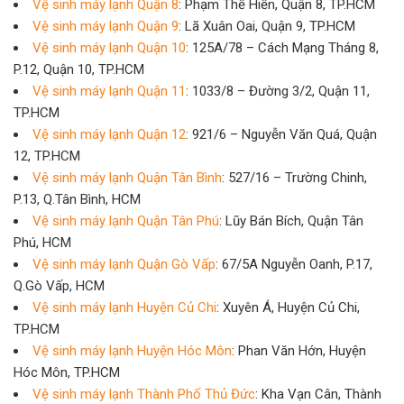
Vệ sinh máy lạnh Quận 8
: Phạm Thế Hiển, Quận 8, TP.HCM
Vệ sinh máy lạnh Quận 9
: Lã Xuân Oai, Quận 9, TP.HCM
Vệ sinh máy lạnh Quận 10
: 125A/78 – Cách Mạng Tháng 8,
P.12, Quận 10, TP.HCM
Vệ sinh máy lạnh Quận 11
: 1033/8 – Đường 3/2, Quận 11,
TP.HCM
Vệ sinh máy lạnh Quận 12
: 921/6 – Nguyễn Văn Quá, Quận
12, TP.HCM
Vệ sinh máy lạnh Quận Tân Bình
: 527/16 – Trường Chinh,
P.13, Q.Tân Bình, HCM
Vệ sinh máy lạnh Quận Tân Phú
: Lũy Bán Bích, Quận Tân
Phú, HCM
Vệ sinh máy lạnh Quận Gò Vấp
: 67/5A Nguyễn Oanh, P.17,
Q.Gò Vấp, HCM
Vệ sinh máy lạnh Huyện Củ Chi
: Xuyên Á, Huyện Củ Chi,
TP.HCM
Vệ sinh máy lạnh Huyện Hóc Môn
: Phan Văn Hớn, Huyện
Hóc Môn, TP.HCM
Vệ sinh máy lạnh Thành Phố Thủ Đức
: Kha Vạn Cân, Thành