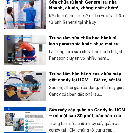
Sửa chữa tủ lạnh General tại nhà –
Nhanh, chuẩn, không chặt chém!
Nếu bạn đang tìm kiếm dịch vụ sửa chữa
tủ lạnh General tại nhà uy...
Trung tâm sửa chữa bảo hành tủ
lạnh panasonic khắc phục mọi sự cố
trong 1 lần gọi
Là trung tâm sửa chữa bảo hành tủ lạnh
Panasonic uy tín với nhiều năm...
Trung tâm bảo hành sửa chữa máy
giặt candy tại HCM – Giá rẻ, bắt lỗi
chính xác 100%
Sau một thời gian sử dụng, nếu máy giặt
Candy của bạn gặp phải sự...
Sửa máy sấy quần áo Candy tại HCM
– có mặt sau 30 phút, bảo hành dài
hạn!
Trung tâm sửa chữa máy sấy quần áo
candy tại HCM chúng tôi cung cấp...