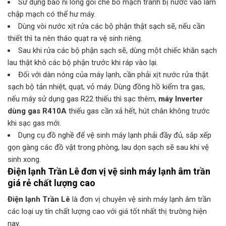
Sử dụng bao ni lông gói che bo mạch tránh bị nước vào làm
chập mạch có thể hư máy.
Dùng vòi nước xịt rửa các bộ phận thật sạch sẽ, nếu cần
thiết thì ta nên tháo quạt ra vệ sinh riêng.
Sau khi rửa các bộ phận sạch sẽ, dùng một chiếc khăn sạch
lau thật khô các bộ phận trước khi ráp vào lại.
Đối với dàn nóng của máy lạnh, cần phải xịt nước rửa thật
sạch bộ tản nhiệt, quạt, vỏ máy. Dùng đồng hồ kiểm tra gas,
nếu máy sử dụng gas R22 thiếu thì sạc thêm,
máy Inverter
dùng gas R410A
thiếu gas cần xả hết, hút chân không trước
khi sạc gas mới.
Dụng cụ đồ nghề để vệ sinh máy lạnh phải đầy đủ, sắp xếp
gọn gàng các đồ vật trong phòng, lau dọn sạch sẽ sau khi vệ
sinh xong.
Điện lạnh Trần Lê đơn vị vệ sinh máy lạnh âm trần
giá rẻ chất lượng cao
Điện lạnh Trần Lê
là đơn vị chuyên vệ sinh máy lạnh âm trần
các loại uy tín chất lượng cao với giá tốt nhất thị trường hiện
nay.