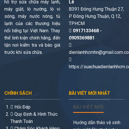
hỗ trợ sửa chữa máy lạnh,
Lê
máy giặt, lò nướng, lò vi
B391 Đông Hưng Thuận 27,
sóng, máy nước nóng, tủ
P. Đông Hưng Thuận, Q.12,
lạnh của các thương hiệu
TPHCM
nổi tiếng tại Việt Nam. Thay
0917133468 -
thế linh kiện chính hãng, đến
0909369881
tận nơi kiểm tra và báo giá
trước khi sửa chữa.
dienlanhhcmhn@gmail.com.c
https://suachuadienlanhhcm.
CHÍNH SÁCH
BÀI VIẾT MỚI NHẤT
Hỏi Đáp
BÀI VIẾT MỚI
Quy Định & Hình Thức
Thanh Toán
Hướng dẫn tháo vệ sinh
Chăm Sóc Khách Hàng