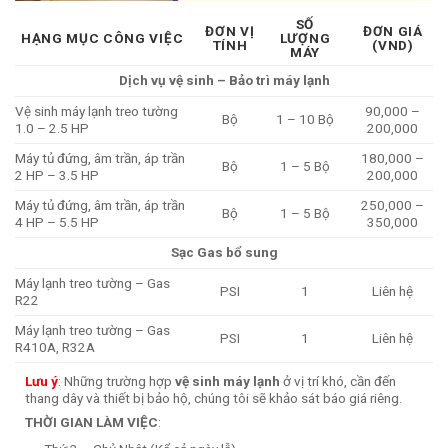
SỐ
ĐƠN VỊ
ĐƠN GIÁ
HẠNG MỤC CÔNG VIỆC
LƯỢNG
TÍNH
(VND)
MÁY
Dịch vụ vệ sinh – Bảo trì máy lạnh
Vệ sinh máy lạnh treo tường
90,000 –
Bộ
1 – 10 Bộ
1.0 – 2.5 HP
200,000
Máy tủ đứng, âm trần, áp trần
180,000 –
Bộ
1 – 5 Bộ
2 HP – 3.5 HP
200,000
Máy tủ đứng, âm trần, áp trần
250,000 –
Bộ
1 – 5 Bộ
4 HP – 5.5 HP
350,000
Sạc Gas bổ sung
Máy lạnh treo tường – Gas
PSI
1
Liên hệ
R22
Máy lạnh treo tường – Gas
PSI
1
Liên hệ
R410A, R32A
Lưu ý
: Những trường hợp
vệ sinh máy lạnh
ở vị trí khó, cần đến
thang dây và thiết bị bảo hộ, chúng tôi sẽ khảo sát báo giá riêng.
THỜI GIAN LÀM VIỆC
: