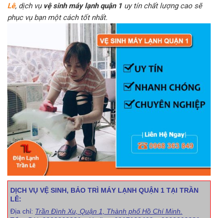
Lê
, dịch vụ
vệ sinh máy lạnh quận 1
uy tín chất lượng cao sẽ
phục vụ bạn một cách tốt nhất.
DỊCH VỤ VỆ SINH, BẢO TRÌ MÁY LẠNH QUẬN 1 TẠI TRẦN
LÊ:
Địa chỉ:
Trần Đình Xu, Quận 1, Thành phố Hồ Chí Minh.