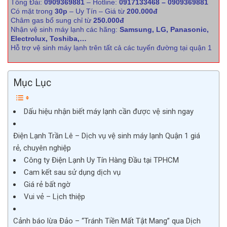
Tổng Đài:
0909369881
– Hotline:
0917133468 – 0909369881
Có mặt trong
30p
– Uy Tín – Giá từ
200.000đ
Châm gas bổ sung chỉ từ
250.000đ
Nhận vệ sinh máy lạnh các hãng:
Samsung, LG, Panasonic,
Electrolux, Toshiba,…
Hỗ trợ vệ sinh máy lạnh trên tất cả các tuyến đường tại quận 1
Mục Lục
Dấu hiệu nhận biết máy lạnh cần được vệ sinh ngay
Điện Lạnh Trần Lê – Dịch vụ vệ sinh máy lạnh Quận 1 giá
rẻ, chuyên nghiệp
Công ty Điện Lạnh Uy Tín Hàng Đầu tại TPHCM
Cam kết sau sử dụng dịch vụ
Giá rẻ bất ngờ
Vui vẻ – Lịch thiệp
Cảnh báo lừa Đảo – “Tránh Tiền Mất Tật Mang” qua Dịch