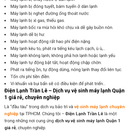
Máy lạnh bị đóng tuyết, bám tuyến ở dàn lạnh
Máy lạnh bị nghẹt đường ống thoát nước
Máy lạnh bị xì gas, thiếu gas.
Máy lạnh bốc ra mùi hôi khó chịu và dễ gây buồn nôn.
Máy lạnh dễ bị hư.
Máy lạnh hoạt động rất hao phí điện nặng.
Máy lạnh kêu to, phát ra tiếng kêu lạch cạch, ù ù,…
Máy lạnh không lạnh, không phả hơi lạnh hoặc lạnh yếu
Máy lạnh tự động bật tắt, hoạt động chập chờn.
Phát ra tiếng ồn, tự động dừng, nóng lạnh thay đổi liên tục.
Tốn chi phí tiền điền.
Vi khuẩn và bụi bẩn sẽ có điều kiện để phát triển…
Điện Lạnh Trần Lê – Dịch vụ vệ sinh máy lạnh Quận
1 giá rẻ, chuyên nghiệp
Là “đầu tàu” trong dịch vụ bảo trì và
vệ sinh máy lạnh chuyên
nghiệp
tại TPHCM. Chúng tôi –
Điện Lạnh Trần Lê
là một
trong những nơi cung ứng
dịch vụ vệ sinh máy lạnh Quận 1
giá rẻ
, chuyên nghiệp.