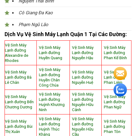
Nguyễn Thái Bình
Cô Giang Đa Kao
Phạm Ngũ Lão
Dịch Vụ Vệ Sinh Máy Lạnh Quận 1 Tại Các Đường:
Vệ Sinh Máy
Vệ Sinh Máy
Vệ Sinh Máy
Vệ Sinh Máy
Lạnh đường
Lạnh đường
Lạnh đường
Lạnh đường
Alexandre de
Huyền Quang
Nguyễn Hậu
Phan Kế Bính
Rhodes
Vệ Sinh Máy
Vệ Sinh Máy
Vệ Sinh Máy
Vệ Sinh Máy
Lạnh đường
Lạnh đường Bà
Lạnh đường
Lạnh đường
Huyền Chân
Lê Chân
Nguyễn Huệ
Phan Liêm
Công Chúa
Vệ Sinh Máy
Vệ Sinh Máy
Vệ Sinh Máy
Vệ Sinh Máy
Lạnh đường
Lạnh đường
Lạnh đường Bến
Lạnh đường
Huỳnh Khương
Nguyễn Hữu
Chương Dương
Phan Ngữ
Ninh
Cảnh
Vệ Sinh Máy
Vệ Sinh Máy
Vệ Sinh Máy
Vệ Sinh Máy
Lạnh đường
Lạnh đường
Lạnh đường Bùi
Lạnh đường
Huỳnh Thúc
Nguyễn Hữu
Thị Xuân
Phan Tôn
Kháng
Cầu