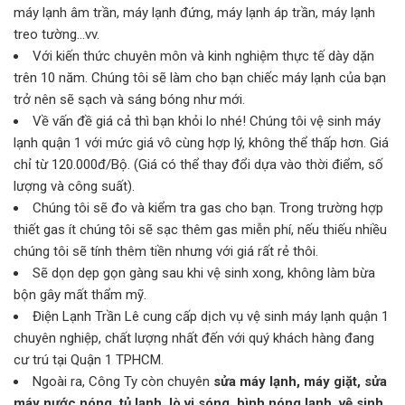
máy lạnh âm trần, máy lạnh đứng, máy lạnh áp trần, máy lạnh
treo tường…vv.
Với kiến thức chuyên môn và kinh nghiệm thực tế dày dặn
trên 10 năm. Chúng tôi sẽ làm cho bạn chiếc máy lạnh của bạn
trở nên sẽ sạch và sáng bóng như mới.
Về vấn đề giá cả thì bạn khỏi lo nhé! Chúng tôi vệ sinh máy
lạnh quận 1 với mức giá vô cùng hợp lý, không thể thấp hơn. Giá
chỉ từ 120.000đ/Bộ. (Giá có thể thay đổi dựa vào thời điểm, số
lượng và công suất).
Chúng tôi sẽ đo và kiểm tra gas cho bạn. Trong trường hợp
thiết gas ít chúng tôi sẽ sạc thêm gas miễn phí, nếu thiếu nhiều
chúng tôi sẽ tính thêm tiền nhưng với giá rất rẻ thôi.
Sẽ dọn dẹp gọn gàng sau khi vệ sinh xong, không làm bừa
bộn gây mất thẩm mỹ.
Điện Lạnh Trần Lê cung cấp dịch vụ vệ sinh máy lạnh quận 1
chuyên nghiệp, chất lượng nhất đến với quý khách hàng đang
cư trú tại Quận 1 TPHCM.
Ngoài ra, Công Ty còn chuyên
sửa máy lạnh, máy giặt, sửa
máy nước nóng, tủ lạnh, lò vi sóng, bình nóng lạnh, vệ sinh