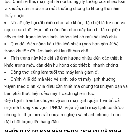
tục. Chính vì thế, máy lạnh là nơi trú ngụ lý tưởng của nhiều loại
vi khuẩn, nấm mốc mà mắt thường chúng ta không thể nhìn
thấy được.
Nó sẽ gây hại rất nhiều cho sức khỏe, đặc biệt là trẻ nhỏ và
người cao tuổi. Hơn nữa còn làm cho máy lạnh bị tắc nghẽn
gây ra tình trạng không lạnh, không khí có mùi hôi khó chịu.
Qua đó, điện năng tiêu tốn khá nhiều (cao hơn gần 40%)
trong khi tốc độ làm lạnh chỉ lại rất hạn chế.
Tình trạng này kéo dài sẽ ảnh hưởng nhiều đến các thiết bị
khác trong máy, dẫn đến hư hỏng các thiết bị nhanh chóng.
Đồng thời cũng làm tuổi thọ máy lạnh giảm đi.
Chính vì lẽ đó mà việc vệ sinh, bảo trì máy lạnh thường
xuyên theo định kỳ là điều cần thiết mà chúng tôi khuyên bạn và
bạn phải thực hiện điều này 1 cách nghiêm túc.
Điện Lạnh Trần Lê chuyên vệ sinh máy lạnh quận 1 và tất cả
mọi nơi trong khu vực TPHCM. Việc vệ sinh máy lạnh sẽ được
chúng tôi thực hiện rất chuyên nghiệp và nhanh chóng. Luôn
đặt chất lượng lên hàng đầu.
NHỮNG LÝ DO BẠN NÊN CHỌN DỊCH VỤ VỆ SINH