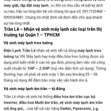
máy giặt, lắp đặt máy lạnh
…vv. Khi có nhu cầu về bất kỳ dịch
vụ nào, hãy vui lòng liên hệ với chúng tôi qua số: 0917133468 –
0909369881. Chúng tôi nhất định sẽ đem đến cho quý khách
sự hài lòng nhất.
Trần Lê – Nhận vệ sinh máy lạnh các loại trên thị
trường tại Quận 1 – TPHCM
Vệ sinh máy lạnh treo tường
Điện Lạnh Trần Lê
nhận vệ sinh tất cả dòng
máy lạnh treo
tường
tại VN. Máy lạnh hay máy điều hòa treo tường được sử
dụng phổ biến nhất ở các hộ gia đình, phòng làm việc với công
suất chuẩn từ
1HP – 2.5HP
(tuỳ vào diện tích sử dụng). Thông
thường, bạn sẽ phải vệ sinh máy 1 lần sau khoảng 03 – 06
tháng sử dụng để đảm bảo máy vẫn vận hành êm ả.
Vệ sinh máy lạnh âm trần – tủ đứng
Trần Lê nhận vệ sinh hệ thống
điều hòa âm trần cục bộ
Inverter
,
điều hoà Multi âm trần, vệ sinh máy lạnh âm trần
nối ống gió,
… của tất cả các hãng
Daikin, Panasonic, Lg,