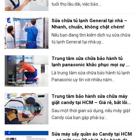
tuổi thọ lâu dài, việc bảo...
Sửa chữa tủ lạnh General tại nhà –
Nhanh, chuẩn, không chặt chém!
Nếu bạn đang tìm kiếm dịch vụ sửa chữa
tủ lạnh General tại nhà uy...
Trung tâm sửa chữa bảo hành tủ
lạnh panasonic khắc phục mọi sự cố
trong 1 lần gọi
Là trung tâm sửa chữa bảo hành tủ lạnh
Panasonic uy tín với nhiều năm...
Trung tâm bảo hành sửa chữa máy
giặt candy tại HCM – Giá rẻ, bắt lỗi
chính xác 100%
Sau một thời gian sử dụng, nếu máy giặt
Candy của bạn gặp phải sự...
Sửa máy sấy quần áo Candy tại HCM