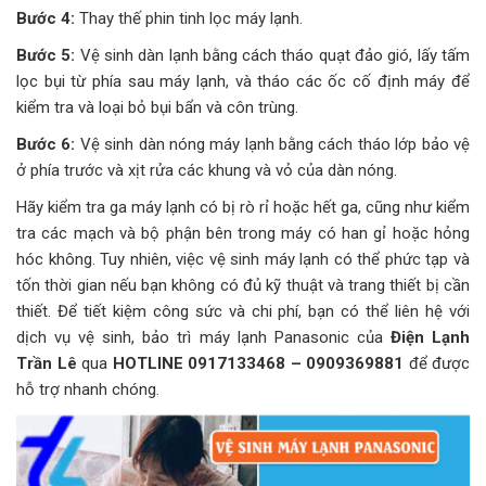
Bước 4:
Thay thế phin tinh lọc máy lạnh.
Bước 5:
Vệ sinh dàn lạnh bằng cách tháo quạt đảo gió, lấy tấm
lọc bụi từ phía sau máy lạnh, và tháo các ốc cố định máy để
kiểm tra và loại bỏ bụi bẩn và côn trùng.
Bước 6:
Vệ sinh dàn nóng máy lạnh bằng cách tháo lớp bảo vệ
ở phía trước và xịt rửa các khung và vỏ của dàn nóng.
Hãy kiểm tra ga máy lạnh có bị rò rỉ hoặc hết ga, cũng như kiểm
tra các mạch và bộ phận bên trong máy có han gỉ hoặc hỏng
hóc không. Tuy nhiên, việc vệ sinh máy lạnh có thể phức tạp và
tốn thời gian nếu bạn không có đủ kỹ thuật và trang thiết bị cần
thiết. Để tiết kiệm công sức và chi phí, bạn có thể liên hệ với
dịch vụ vệ sinh, bảo trì máy lạnh Panasonic của
Điện Lạnh
Trần Lê
qua
HOTLINE 0917133468 – 0909369881
để được
hỗ trợ nhanh chóng.