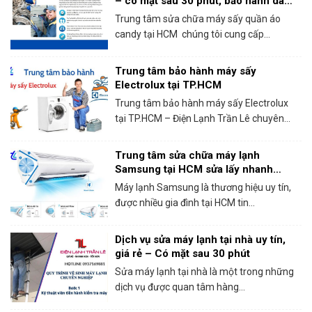
– có mặt sau 30 phút, bảo hành dài
hạn!
Trung tâm sửa chữa máy sấy quần áo
candy tại HCM chúng tôi cung cấp...
Trung tâm bảo hành máy sấy
Electrolux tại TP.HCM
Trung tâm bảo hành máy sấy Electrolux
tại TP.HCM – Điện Lạnh Trần Lê chuyên...
Trung tâm sửa chữa máy lạnh
Samsung tại HCM sửa lấy nhanh
trong ngày
Máy lạnh Samsung là thương hiệu uy tín,
được nhiều gia đình tại HCM tin...
Dịch vụ sửa máy lạnh tại nhà uy tín,
giá rẻ – Có mặt sau 30 phút
Sửa máy lạnh tại nhà là một trong những
dịch vụ được quan tâm hàng...