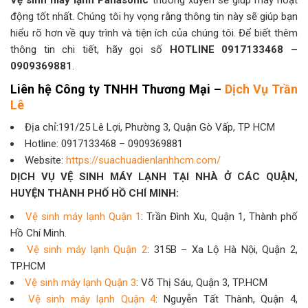
động tốt nhất. Chúng tôi hy vọng rằng thông tin này sẽ giúp bạn
hiểu rõ hơn về quy trình và tiện ích của chúng tôi. Để biết thêm
thông tin chi tiết, hãy gọi số
HOTLINE 0917133468 –
0909369881
.
Liên hệ Công ty TNHH Thương Mại –
Dịch Vụ Trần
Lê
Địa chỉ:191/25 Lê Lợi, Phường 3, Quận Gò Vấp, TP HCM
Hotline: 0917133468 – 0909369881
Website:
https://suachuadienlanhhcm.com/
DỊCH VỤ VỆ SINH MÁY LẠNH TẠI NHÀ Ở CÁC QUẬN,
HUYỆN THÀNH PHỐ HỒ CHÍ MINH:
Vệ sinh máy lạnh Quận 1
: Trần Đình Xu, Quận 1, Thành phố
Hồ Chí Minh.
Vệ sinh máy lạnh Quận 2
: 315B – Xa Lộ Hà Nội, Quận 2,
TP.HCM
Vệ sinh máy lạnh Quận 3
: Võ Thị Sáu, Quận 3, TP.HCM
Vệ sinh máy lạnh Quận 4
: Nguyễn Tất Thành, Quận 4,