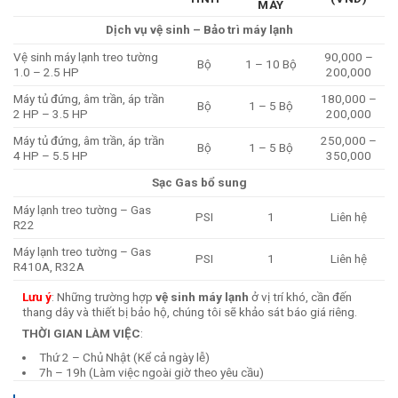
MÁY
Dịch vụ vệ sinh – Bảo trì máy lạnh
Vệ sinh máy lạnh treo tường
90,000 –
Bộ
1 – 10 Bộ
1.0 – 2.5 HP
200,000
Máy tủ đứng, âm trần, áp trần
180,000 –
Bộ
1 – 5 Bộ
2 HP – 3.5 HP
200,000
Máy tủ đứng, âm trần, áp trần
250,000 –
Bộ
1 – 5 Bộ
4 HP – 5.5 HP
350,000
Sạc Gas bổ sung
Máy lạnh treo tường – Gas
PSI
1
Liên hệ
R22
Máy lạnh treo tường – Gas
PSI
1
Liên hệ
R410A, R32A
Lưu ý
: Những trường hợp
vệ sinh máy lạnh
ở vị trí khó, cần đến
thang dây và thiết bị bảo hộ, chúng tôi sẽ khảo sát báo giá riêng.
THỜI GIAN LÀM VIỆC
:
Thứ 2 – Chủ Nhật (Kể cả ngày lễ)
7h – 19h (Làm việc ngoài giờ theo yêu cầu)