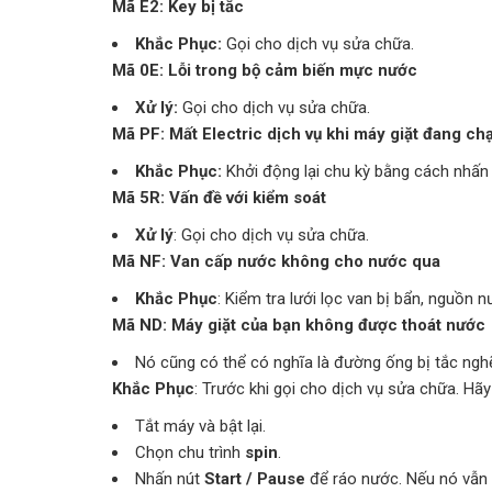
Mã E2: Key bị tắc
Khắc Phục:
Gọi cho dịch vụ sửa chữa.
Mã 0E: Lỗi trong bộ cảm biến mực nước
Xử lý:
Gọi cho dịch vụ sửa chữa.
Mã PF: Mất Electric dịch vụ khi máy giặt đang ch
Khắc Phục:
Khởi động lại chu kỳ bằng cách nhấn 
Mã 5R: Vấn đề với kiểm soát
Xử lý
: Gọi cho dịch vụ sửa chữa.
Mã NF: Van cấp nước không cho nước qua
Khắc Phục
: Kiểm tra lưới lọc van bị bẩn, nguồn
Mã ND: Máy giặt của bạn không được thoát nước
Nó cũng có thể có nghĩa là đường ống bị tắc nghẽ
Khắc Phục
: Trước khi gọi cho dịch vụ sửa chữa. Hã
Tắt máy và bật lại.
Chọn chu trình
spin
.
Nhấn nút
Start / Pause
để ráo nước. Nếu nó vẫn 