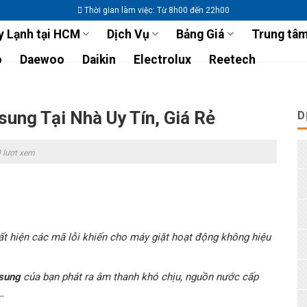
Thời gian làm việc: Từ 8h00 đến 22h00
 Lạnh tại HCM
Dịch Vụ
Bảng Giá
Trung tâm
o
Daewoo
Daikin
Electrolux
Reetech
ung Tại Nhà Uy Tín, Giá Rẻ
D
 lượt xem
ất hiện các mã lỗi khiến cho máy giặt hoạt động không hiệu
sung
của bạn phát ra âm thanh khó chịu, nguồn nước cấp
…