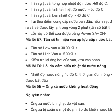
Trình giặt vải tổng hợp nhiệt độ nước >60 độ C.
Trình giặt vải tinh tế nhiệt độ nước > 50 độ C.
Trình giặt vải Len nhiệt độ > 40 độ C.
Tại thời điểm cung cấp nước ban đầu, nếu nhiệt 
ra và sẽ được lấy lại trong vòng 2 phút (tần số bất t
Lỗi này có thể xóa được bằng Power S/w OFF.
Mã lỗi E7: Tần số tín hiệu van áp lực cấp nước bấ
Tần số Low van = 30.00 KHz.
Tần số High Van =15.00KHz.
Kiểm tra lại ống hơi của van, ktra van phao.
Mã lỗi E6: Lỗi do cảm biến nhiệt độ nước nóng
Nhiệt độ nước nóng 40 độ C, thời gian đun nóng 
được bắt đầu .
Mã lỗi 5E – Ống xả nước không hoạt động
Nguyên nhân:
Ống xả nước bị nghẹt do vật cản.
Ống xả bị xoắn ở một đoạn nào đó khiến nước kh