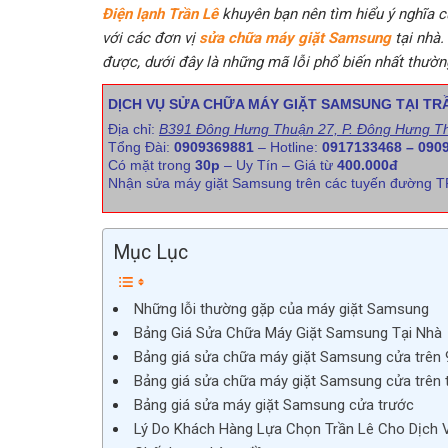
Điện lạnh Trần Lê
khuyên bạn nên tìm hiểu ý nghĩa củ
với các đơn vị
sửa chữa máy giặt Samsung
tại nhà.
được, dưới đây là những mã lỗi phổ biến nhất thườn
DỊCH VỤ SỬA CHỮA MÁY GIẶT SAMSUNG TẠI TRẦ
Địa chỉ:
B391 Đông Hưng Thuận 27, P. Đông Hưng T
Tổng Đài:
0909369881
– Hotline:
0917133468 – 090
Có mặt trong
30p
– Uy Tín – Giá từ
400.000đ
Nhận sửa máy giặt Samsung trên các tuyến đường
Mục Lục
Những lỗi thường gặp của máy giặt Samsung
Bảng Giá Sửa Chữa Máy Giặt Samsung Tại Nhà
Bảng giá sửa chữa máy giặt Samsung cửa trên 
Bảng giá sửa chữa máy giặt Samsung cửa trên t
Bảng giá sửa máy giặt Samsung cửa trước
Lý Do Khách Hàng Lựa Chọn Trần Lê Cho Dịch