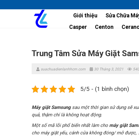
Skip
to
Giới thiệu
Sửa Chữa Máy
content
Casper
Centon
Ceran
Trung Tâm Sửa Máy Giặt Sams
suachuadienlanhhcm.com
30 Tháng 3, 2021
540
5/5 - (1 bình chọn)
Máy giặt Samsung
sau một thời gian sử dụng sẽ xu
quả, thậm chí là không hoạt động.
Một số mã lỗi phổ biến nhất làm cho
máy giặt Sam
cho máy giặt yếu, cánh cửa không đóng/ mở được, 