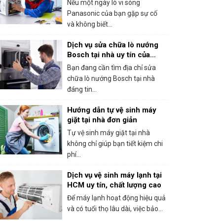
Nếu một ngày lò vi sóng
Panasonic của bạn gặp sự cố
và không biết...
Dịch vụ sửa chữa lò nướng
Bosch tại nhà uy tín của
trung tâm bảo hành Bosch
Bạn đang cần tìm địa chỉ sửa
tại HCM
chữa lò nướng Bosch tại nhà
đáng tin...
Hướng dẫn tự vệ sinh máy
giặt tại nhà đơn giản
Tự vệ sinh máy giặt tại nhà
không chỉ giúp bạn tiết kiệm chi
phí...
Dịch vụ vệ sinh máy lạnh tại
HCM uy tín, chất lượng cao
Để máy lạnh hoạt động hiệu quả
và có tuổi thọ lâu dài, việc bảo...