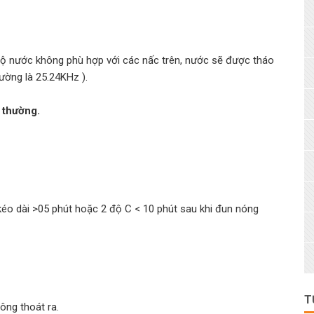
độ nước không phù hợp với các nấc trên, nước sẽ được tháo
hường là 25.24KHz ).
t thường.
kéo dài >05 phút hoặc 2 độ C < 10 phút sau khi đun nóng
T
ông thoát ra.