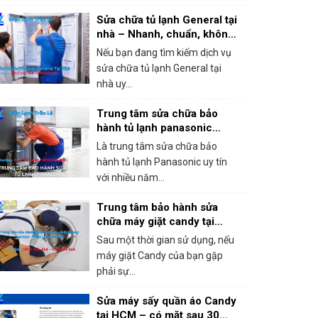
Sửa chữa tủ lạnh General tại
nhà – Nhanh, chuẩn, không
chặt chém!
Nếu bạn đang tìm kiếm dịch vụ
sửa chữa tủ lạnh General tại
nhà uy...
Trung tâm sửa chữa bảo
hành tủ lạnh panasonic
khắc phục mọi sự cố trong 1
Là trung tâm sửa chữa bảo
lần gọi
hành tủ lạnh Panasonic uy tín
với nhiều năm...
Trung tâm bảo hành sửa
chữa máy giặt candy tại
HCM – Giá rẻ, bắt lỗi chính
Sau một thời gian sử dụng, nếu
xác 100%
máy giặt Candy của bạn gặp
phải sự...
Sửa máy sấy quần áo Candy
tại HCM – có mặt sau 30