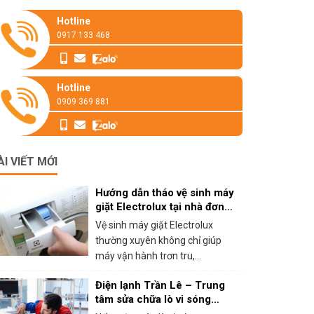
Hotline
0917 133 468
Hotline
0909 369 881
ÀI VIẾT MỚI
Hướng dẫn tháo vệ sinh máy
giặt Electrolux tại nhà đơn
giản
Vệ sinh máy giặt Electrolux
thường xuyên không chỉ giúp
máy vận hành trơn tru,...
Điện lạnh Trần Lê – Trung
tâm sửa chữa lò vi sóng
panasonic tại HCM