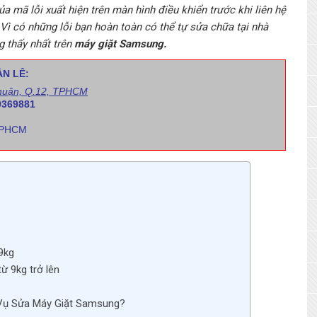
a mã lỗi xuất hiện trên màn hình điều khiển trước khi liên hệ
 Vì có những lỗi bạn hoàn toàn có thể tự sửa chữa tại nhà
g thấy nhất trên
máy giặt Samsung.
N LÊ:
huận, Q.12, TPHCM
9369881
 TPHCM
9kg
ừ 9kg trở lên
 Vụ Sửa Máy Giặt Samsung?