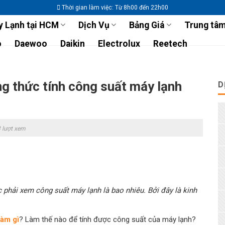
Thời gian làm việc: Từ 8h00 đến 22h00
 Lạnh tại HCM
Dịch Vụ
Bảng Giá
Trung tâm
o
Daewoo
Daikin
Electrolux
Reetech
ng thức tính công suất máy lạnh
D
 lượt xem
 phải xem công suất máy lạnh là bao nhiêu. Bởi đây là kinh
làm gì
? Làm thế nào để tính được công suất của máy lạnh?