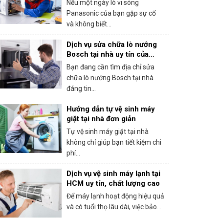
Nếu một ngày lò vi sóng
Panasonic của bạn gặp sự cố
và không biết...
Dịch vụ sửa chữa lò nướng
Bosch tại nhà uy tín của
trung tâm bảo hành Bosch
Bạn đang cần tìm địa chỉ sửa
tại HCM
chữa lò nướng Bosch tại nhà
đáng tin...
Hướng dẫn tự vệ sinh máy
giặt tại nhà đơn giản
Tự vệ sinh máy giặt tại nhà
không chỉ giúp bạn tiết kiệm chi
phí...
Dịch vụ vệ sinh máy lạnh tại
HCM uy tín, chất lượng cao
Để máy lạnh hoạt động hiệu quả
và có tuổi thọ lâu dài, việc bảo...