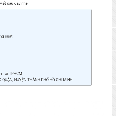
viết sau đây nhé.
ông suất
ín Tại TPHCM
C QUẬN, HUYỆN THÀNH PHỐ HỒ CHÍ MINH: