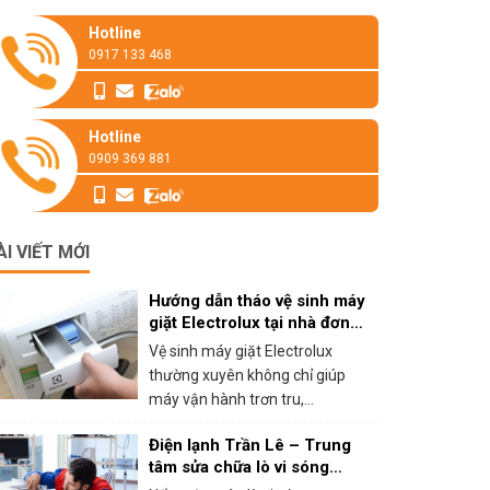
Hotline
0917 133 468
Hotline
0909 369 881
ÀI VIẾT MỚI
Hướng dẫn tháo vệ sinh máy
giặt Electrolux tại nhà đơn
giản
Vệ sinh máy giặt Electrolux
thường xuyên không chỉ giúp
máy vận hành trơn tru,...
Điện lạnh Trần Lê – Trung
tâm sửa chữa lò vi sóng
panasonic tại HCM