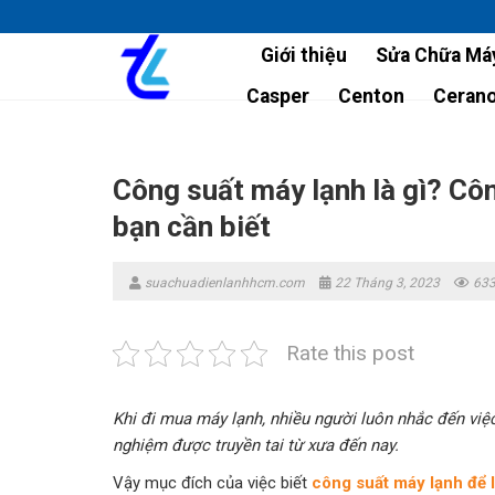
Skip
to
Giới thiệu
Sửa Chữa Máy
content
Casper
Centon
Ceran
Công suất máy lạnh là gì? Cô
bạn cần biết
suachuadienlanhhcm.com
22 Tháng 3, 2023
633
Rate this post
Khi đi mua máy lạnh, nhiều người luôn nhắc đến việc
nghiệm được truyền tai từ xưa đến nay.
Vậy mục đích của việc biết
công suất máy lạnh để 