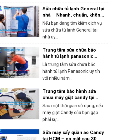
Sửa chữa tủ lạnh General tại
nhà – Nhanh, chuẩn, không
chặt chém!
Nếu bạn đang tìm kiếm dịch vụ
sửa chữa tủ lạnh General tại
nhà uy...
Trung tâm sửa chữa bảo
hành tủ lạnh panasonic
khắc phục mọi sự cố trong 1
Là trung tâm sửa chữa bảo
lần gọi
hành tủ lạnh Panasonic uy tín
với nhiều năm...
Trung tâm bảo hành sửa
chữa máy giặt candy tại
HCM – Giá rẻ, bắt lỗi chính
Sau một thời gian sử dụng, nếu
xác 100%
máy giặt Candy của bạn gặp
phải sự...
Sửa máy sấy quần áo Candy
tại HCM – có mặt sau 30