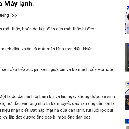
 Máy lạnh:
iếng “pip”
 mắt thần, hoặc do tiếp điện của mắt thần bị đen.
 mạch điều khiển và mất màn hình trên điều khiển.
ỉ sét, đầu tiếp xúc pin kém, giữa pin và bo mạch của Romote
ột là do dàn lạnh bị bám bụi và lâu ngày không được vệ sinh.
óng nơi đầu van ống nhỏ bị bám tuyết, đầu van ống dẫn lớn là
iệu nhận biết: Bật nắp mặt nạ của dàn lạnh, rút lưới lọc bụi
 là khi lắp đặt đường ống gas bị móp ống dẫn gas .