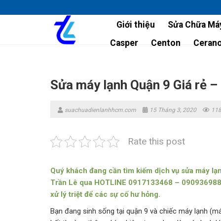
Skip
to
Giới thiệu
Sửa Chữa Máy
content
Casper
Centon
Ceran
Sửa máy lạnh Quận 9 Giá rẻ –
suachuadienlanhhcm.com
15 Tháng 3, 2020
118
Rate this post
Quý khách đang cần tìm kiếm dịch vụ sửa máy lạn
Trần Lê qua HOTLINE 0917133468 – 0909369881, 
xử lý triệt để các sự cố hư hỏng.
Bạn đang sinh sống tại quận 9 và chiếc máy lạnh (m