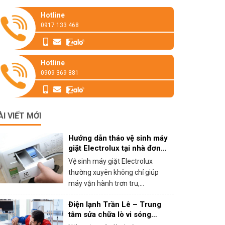
Hotline
0917 133 468
Hotline
0909 369 881
ÀI VIẾT MỚI
Hướng dẫn tháo vệ sinh máy
giặt Electrolux tại nhà đơn
giản
Vệ sinh máy giặt Electrolux
thường xuyên không chỉ giúp
máy vận hành trơn tru,...
Điện lạnh Trần Lê – Trung
tâm sửa chữa lò vi sóng
panasonic tại HCM