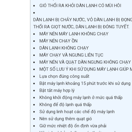
GIÓ THỔI RA KHỎI DÀN LẠNH CÓ MÙI HÔI
DÀN LẠNH BỊ CHẢY NƯỚC, VỎ DÀN LẠNH BỊ ĐỌN
THỔI RA GIỌT NƯỚC, DÀN LẠNH BỊ ĐÓNG TUYẾT.
MÁY NÉN MÁY LẠNH KHÔNG CHẠY
MÁY NÉN CHẠY ỒN
DÀN LẠNH KHÔNG CHẠY
MÁY CHẠY VÀ NGƯNG LIÊN TỤC
MÁY NÉN VÀ QUẠT DÀN NGƯNG KHÔNG CHẠY
MỘT SỐ LƯU Ý KHI SỬ DỤNG MÁY LẠNH GIÚP 
Lựa chọn đúng công suất
Bật máy lạnh khoảng 15 phút trước khi sử dụng
Bật tắt máy hợp lý
Không khởi động máy lạnh ở mức quá thấp
Không để độ lạnh quá thấp
Sử dụng linh hoạt các chế độ máy lạnh
Nên sử dụng thêm quạt gió
Giữ mức nhiệt độ ổn định vừa phải