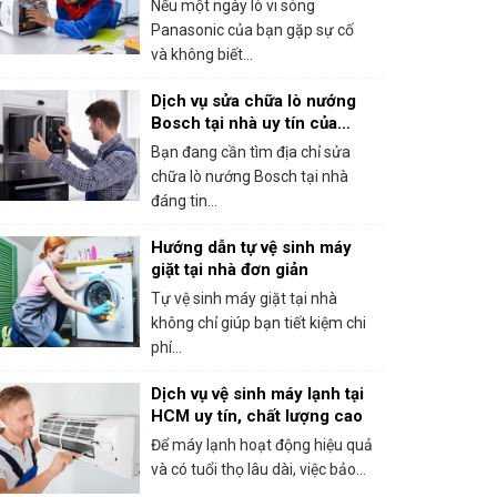
Nếu một ngày lò vi sóng
Panasonic của bạn gặp sự cố
và không biết...
Dịch vụ sửa chữa lò nướng
Bosch tại nhà uy tín của
trung tâm bảo hành Bosch
Bạn đang cần tìm địa chỉ sửa
tại HCM
chữa lò nướng Bosch tại nhà
đáng tin...
Hướng dẫn tự vệ sinh máy
giặt tại nhà đơn giản
Tự vệ sinh máy giặt tại nhà
không chỉ giúp bạn tiết kiệm chi
phí...
Dịch vụ vệ sinh máy lạnh tại
HCM uy tín, chất lượng cao
Để máy lạnh hoạt động hiệu quả
và có tuổi thọ lâu dài, việc bảo...