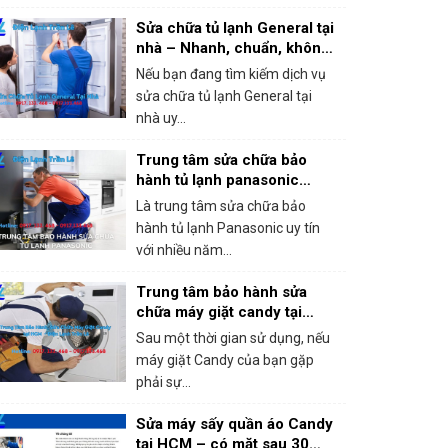
Sửa chữa tủ lạnh General tại
nhà – Nhanh, chuẩn, không
chặt chém!
Nếu bạn đang tìm kiếm dịch vụ
sửa chữa tủ lạnh General tại
nhà uy...
Trung tâm sửa chữa bảo
hành tủ lạnh panasonic
khắc phục mọi sự cố trong 1
Là trung tâm sửa chữa bảo
lần gọi
hành tủ lạnh Panasonic uy tín
với nhiều năm...
Trung tâm bảo hành sửa
chữa máy giặt candy tại
HCM – Giá rẻ, bắt lỗi chính
Sau một thời gian sử dụng, nếu
xác 100%
máy giặt Candy của bạn gặp
phải sự...
Sửa máy sấy quần áo Candy
tại HCM – có mặt sau 30