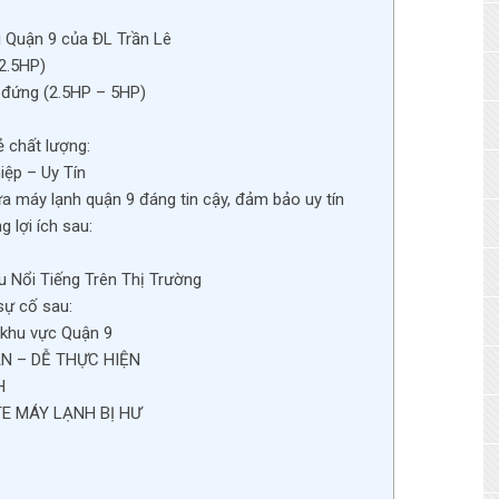
ại Quận 9 của ĐL Trần Lê
2.5HP)
 đứng (2.5HP – 5HP)
ẻ chất lượng:
iệp – Uy Tín
a máy lạnh quận 9 đáng tin cậy, đảm bảo uy tín
 lợi ích sau:
 Nổi Tiếng Trên Thị Trường
sự cố sau:
 khu vực Quận 9
N – DỄ THỰC HIỆN
H
E MÁY LẠNH BỊ HƯ