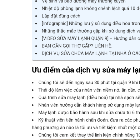
Vệ sinh và bảo dưỡng máy thường xuyên
Nhiệt độ phòng lạnh không chênh lệch quá 10 
Lắp đặt đúng cách
[Infographic] Những lưu ý sử dụng điều hòa tr
Những thắc mắc thường gặp khi sử dụng dịch v
[VIDEO SỬA MÁY LẠNH QUẬN 9] – Hướng dẫn cá
BẠN CẦN GỌI THỢ GẤP? LIÊN HỆ:
DỊCH VỤ SỬA CHỮA MÁY LẠNH TẠI NHÀ Ở CÁ
Ưu điểm của dịch vụ sửa máy lạn
Chúng tôi sẽ đến ngay sau 30 phút tại quận 9 khi
Thái độ làm việc của nhân viên niềm nở, ân cần, c
Quá trình sửa máy lạnh (điều hòa) tại nhà sạch s
Nhân viên hướng dẫn khách hàng sử dụng máy lạn
Máy lạnh được bảo hành sau khi sửa chữa từ 6 t
Kỹ thuật viên tiến hành chẩn đoán, đưa ra các ph
hàng phương án nào là tối ưu và tiết kiệm nhất một c
Chúng tôi cam kết thay thế linh kiện chính hãng 1