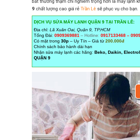
bất thường thậm chí nghiêm trọng hơn là máy lạnh k
9
chất lượng cao giá rẻ
Trần Lê
sẽ phục vụ cho bạn.
DỊCH VỤ SỬA MÁY LẠNH QUẬN 9 TẠI TRẦN LÊ:
Địa chỉ:
Lã Xuân Oai, Quận 9, TP.HCM
Tổng Đài:
0909369881
– Hotline:
0917133468 – 090
Có mặt trong
30p
– Uy Tín – Giá từ
200.000đ
Chính sách bảo hành dài hạn
Nhận sửa máy lạnh các hãng:
Beko, Daikin, Electro
QUẬN 9