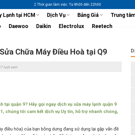
Thời gian làm việc: Từ 8h00 đến 22h00
 Lạnh tại HCM
Dịch Vụ
Bảng Giá
Trung tâm
o
Daewoo
Daikin
Electrolux
Reetech
 Sửa Chữa Máy Điều Hoà tại Q9
D
7 lượt xem
h tại quận 9? Hãy gọi ngay dịch vụ sửa máy lạnh quận 9
chúng tôi cam kết dịch vụ Uy tín, hỗ trợ nhanh chóng,
áy điều hòa) của bạn bỗng dưng đang sử dụng lại gặp vấn đề