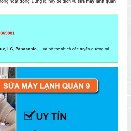
hông hoạt động. Đừng lo, hãy để dịch vụ
sửa máy lạnh quận
9369881
lux, LG, Panasonic
,… và hỗ trợ tất cả các tuyến đường tại