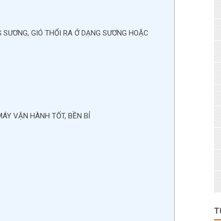
G SƯƠNG, GIÓ THỔI RA Ở DẠNG SƯƠNG HOẶC
MÁY VẬN HÀNH TỐT, BỀN BỈ
T