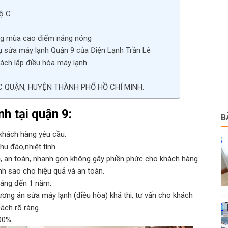
độ C
ong mùa cao điểm nắng nóng
ụ sửa máy lạnh Quận 9 của Điện Lạnh Trần Lê
ch lắp điều hòa máy lạnh
C QUẬN, HUYỆN THÀNH PHỐ HỒ CHÍ MINH:
h tại quận 9:
B
 khách hàng yêu cầu.
hu đáo,nhiệt tình.
ẽ, an toàn, nhanh gọn không gây phiền phức cho khách hàng.
h sao cho hiệu quả và an toàn.
háng đến 1 năm.
ương án sửa máy lạnh (điều hòa) khả thi, tư vấn cho khách
ách rõ ràng.
00%.