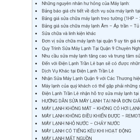
Những nguyên nhân hư hỏng của Máy lạnh:
Bảng báo giá chi tiết về dịch vụ sửa máy lạnh t
Bảng giá sửa chữa máy lạnh treo tường (1HP – 
Bảng giá sửa chữa máy lạnh Âm – Áp trần – Tủ
Sửa chữa và linh kiện khác
Đơn vị sửa chữa máy lạnh tại quận 9 uy tín giá r
Quy Trình Sửa Máy Lạnh Tại Quận 9 Chuyên Ngh
Nhu cầu sửa máy lạnh tăng cao và trung tâm sử
Đến với Điện Lạnh Trần Lê bạn sẽ có được những
Dịch Vụ Khác tại Điện Lạnh Trần Lê
Nhận Sửa Máy Lạnh Quận 9 với Các Thương hiệu
Máy lạnh của quý khách có thể gặp phải những 
Điện Lạnh Trần Lê nhận hỗ trợ sửa máy lạnh tại
HƯỚNG DẪN SỬA MÁY LẠNH TẠI NHÀ ĐƠN GIẢ
MÁY LẠNH KHÔNG MÁT – KHÔNG CÓ HƠI LẠN
MÁY LẠNH KHÔNG ĐIỀU KHIỂN ĐƯỢC – REMOT
MÁY LẠNH NHỎ NƯỚC – CHẢY NƯỚC
MÁY LẠNH CÓ TIẾNG KÊU KHI HOẠT ĐỘNG
MÁY LẠNH MẤT NGUỒN