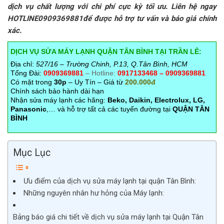
dịch vụ chất lượng với chi phí cực kỳ tối ưu. Liên hệ ngay
HOTLINE0909369881để được hỗ trợ tư vấn và báo giá chính
xác.
DỊCH VỤ SỬA MÁY LẠNH QUẬN TÂN BÌNH TẠI TRẦN LÊ:
Địa chỉ:
527/16 – Trường Chinh, P.13, Q.Tân Bình, HCM
Tổng Đài:
0909369881
– Hotline:
0917133468 – 0909369881
Có mặt trong
30p
– Uy Tín – Giá từ
200.000đ
Chính sách bảo hành dài hạn
Nhận sửa máy lạnh các hãng:
Beko, Daikin, Electrolux, LG,
Panasonic
,… và hỗ trợ tất cả các tuyến đường tại
QUẬN TÂN
BÌNH
Mục Lục
Ưu điểm của dịch vụ sửa máy lạnh tại quận Tân Bình:
Những nguyên nhân hư hỏng của Máy lạnh:
Bảng báo giá chi tiết về dịch vụ sửa máy lạnh tại Quận Tân