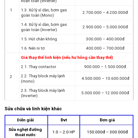
hoàn toàn (Inverter)
1
1.3. Xử lý xì dàn, bơm gas
2.700.000 – 4.200.000đ
goàn toàn (Mono)
1.4. Xử lý xì dàn, bơm gas
2.900.000 – 5.000.000đ
goàn toàn (Inverter)
1.5. Hút chân không
300.000 – 400.000đ
1.6. Nén ni tơ
400.000 – 700.000đ
Giá thay thế linh kiện (nếu hư hỏng cần thay thế)
2.1. Thay contactor
900.000 – 1.500.000đ
2.2. Thay block máy lạnh
2
4.500.000 – 10.600.000đ
(mono)
2.3. Thay block máy lạnh
5.000.000 – 12.000.000đ
(Inverter)
Sửa chữa và linh kiện khác
Diễn giải
Đvt
Đơn giá
Sửa nghẹt đường
1.0 – 2.0 HP
150.000đ – 300.000đ
thoát nước