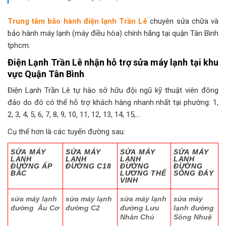
Trung tâm bảo hành điện lạnh Trần Lê
chuyên sửa chữa và
bảo hành máy lạnh (máy điều hòa) chính hãng tại quận Tân Bình
tphcm.
Điện Lạnh Trần Lê nhận hỗ trợ sửa máy lạnh tại khu
vực Quận Tân Bình
Điện Lạnh Trần Lê tự hào sở hữu đội ngũ kỹ thuật viên đông
đảo do đó có thể hỗ trợ khách hàng nhanh nhất tại phường: 1,
2, 3, 4, 5, 6, 7, 8, 9, 10, 11, 12, 13, 14, 15,…
Cụ thể hơn là các tuyến đường sau:
SỬA MÁY
SỬA MÁY
SỬA MÁY
SỬA MÁY
LẠNH
LẠNH
LẠNH
LẠNH
ĐƯỜNG ẤP
ĐƯỜNG C18
ĐƯỜNG
ĐƯỜNG
BẮC
LƯƠNG THẾ
SÔNG ĐÁY
VINH
sửa máy lạnh
sửa máy lạnh
sửa máy lạnh
sửa máy
đường Âu Cơ
đường C2
đường Lưu
lạnh đường
Nhân Chú
Sông Nhuệ