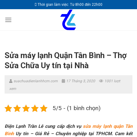
Skip
Thời gian làm việc: Từ 8h00 đến 22h00
to
content
Sửa máy lạnh Quận Tân Bình – Thợ
Sửa Chữa Uy tín tại Nhà
suachuadienlanhhcm.com
17 Tháng 3, 2020
1001 lượt
xem
5/5 - (1 bình chọn)
Điện Lạnh Trần Lê cung cấp dịch vụ
sửa máy lạnh quận Tân
Bình
Uy tín – Giá Rẻ – Chuyên nghiệp tại TPHCM. Cam kết