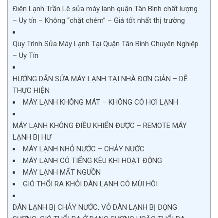
Điện Lạnh Trần Lê sửa máy lạnh quận Tân Bình chất lượng
– Uy tín – Không “chặt chém” – Giá tốt nhất thị trường
Quy Trình Sửa Máy Lạnh Tại Quận Tân Bình Chuyên Nghiệp
– Uy Tín
HƯỚNG DẪN SỬA MÁY LẠNH TẠI NHÀ ĐƠN GIẢN – DỄ
THỰC HIỆN
MÁY LẠNH KHÔNG MÁT – KHÔNG CÓ HƠI LẠNH
MÁY LẠNH KHÔNG ĐIỀU KHIỂN ĐƯỢC – REMOTE MÁY
LẠNH BỊ HƯ
MÁY LẠNH NHỎ NƯỚC – CHẢY NƯỚC
MÁY LẠNH CÓ TIẾNG KÊU KHI HOẠT ĐỘNG
MÁY LẠNH MẤT NGUỒN
GIÓ THỔI RA KHỎI DÀN LẠNH CÓ MÙI HÔI
DÀN LẠNH BỊ CHẢY NƯỚC, VỎ DÀN LẠNH BỊ ĐỌNG