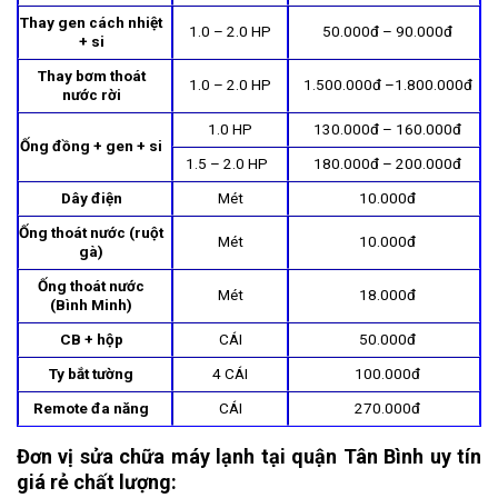
Thay gen cách nhiệt
1.0 – 2.0 HP
50.000đ – 90.000đ
+ si
Thay bơm thoát
1.0 – 2.0 HP
1.500.000đ –1.800.000đ
nước rời
1.0 HP
130.000đ – 160.000đ
Ống đồng + gen + si
1.5 – 2.0 HP
180.000đ – 200.000đ
Dây điện
Mét
10.000đ
Ống thoát nước (ruột
Mét
10.000đ
gà)
Ống thoát nước
Mét
18.000đ
(Bình Minh)
CB + hộp
CÁI
50.000đ
Ty bắt tường
4 CÁI
100.000đ
Remote đa năng
CÁI
270.000đ
Đơn vị sửa chữa máy lạnh tại quận Tân Bình uy tín
giá rẻ chất lượng: