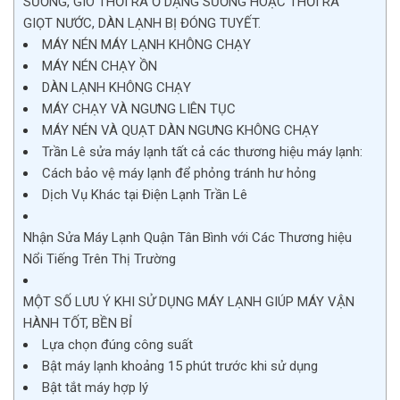
SƯƠNG, GIÓ THỔI RA Ở DẠNG SƯƠNG HOẶC THỔI RA
GIỌT NƯỚC, DÀN LẠNH BỊ ĐÓNG TUYẾT.
MÁY NÉN MÁY LẠNH KHÔNG CHẠY
MÁY NÉN CHẠY ỒN
DÀN LẠNH KHÔNG CHẠY
MÁY CHẠY VÀ NGƯNG LIÊN TỤC
MÁY NÉN VÀ QUẠT DÀN NGƯNG KHÔNG CHẠY
Trần Lê sửa máy lạnh tất cả các thương hiệu máy lạnh:
Cách bảo vệ máy lạnh để phỏng tránh hư hỏng
Dịch Vụ Khác tại Điện Lạnh Trần Lê
Nhận Sửa Máy Lạnh Quận Tân Bình với Các Thương hiệu
Nổi Tiếng Trên Thị Trường
MỘT SỐ LƯU Ý KHI SỬ DỤNG MÁY LẠNH GIÚP MÁY VẬN
HÀNH TỐT, BỀN BỈ
Lựa chọn đúng công suất
Bật máy lạnh khoảng 15 phút trước khi sử dụng
Bật tắt máy hợp lý