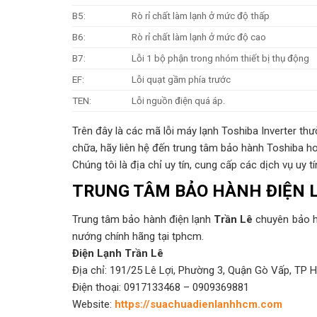
B5:
Rò rỉ chất làm lạnh ở mức độ thấp
B6:
Rò rỉ chất làm lạnh ở mức độ cao
B7:
Lỗi 1 bộ phận trong nhóm thiết bị thụ động
EF:
Lỗi quạt gầm phía trước
TEN:
Lỗi nguồn điện quá áp.
Trên đây là các mã lỗi máy lạnh Toshiba Inverter t
chữa, hãy liên hệ đến trung tâm bảo hành Toshiba h
Chúng tôi là địa chỉ uy tín, cung cấp các dịch vụ uy t
TRUNG TÂM BẢO HÀNH ĐIỆN 
Trung tâm bảo hành điện lạnh
Trần Lê
chuyên bảo hà
nướng chính hãng tại tphcm.
Điện Lạnh Trần Lê
Địa chỉ: 191/25 Lê Lợi, Phường 3, Quận Gò Vấp, TP
Điện thoại: 0917133468 – 0909369881
Website:
https://suachuadienlanhhcm.com