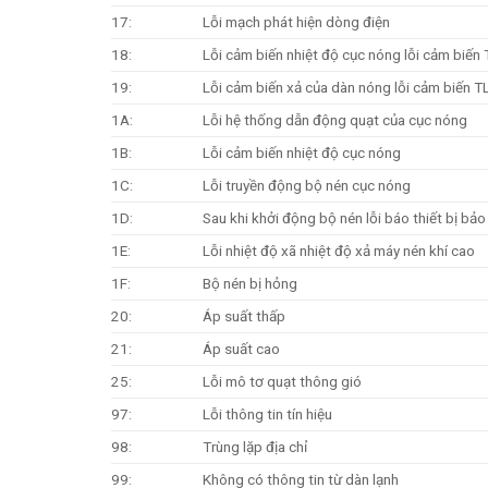
17:
Lỗi mạch phát hiện dòng điện
18:
Lỗi cảm biến nhiệt độ cục nóng lỗi cảm biế
19:
Lỗi cảm biến xả của dàn nóng lỗi cảm biến
1A:
Lỗi hệ thống dẫn động quạt của cục nóng
1B:
Lỗi cảm biến nhiệt độ cục nóng
1C:
Lỗi truyền động bộ nén cục nóng
1D:
Sau khi khởi động bộ nén lỗi báo thiết bị b
1E:
Lỗi nhiệt độ xã nhiệt độ xả máy nén khí cao
1F:
Bộ nén bị hỏng
20:
Áp suất thấp
21:
Áp suất cao
25:
Lỗi mô tơ quạt thông gió
97:
Lỗi thông tin tín hiệu
98:
Trùng lặp địa chỉ
99:
Không có thông tin từ dàn lạnh