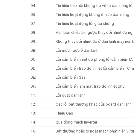
04:
Tín hiệu tiếp nối không trở về từ dàn nóng lỗi
05:
Tín hiệu hoạt động không đi vào dàn nóng
07:
Tín hiệu hoạt động lỗi giữa chừng
08:
Van bốn chiều bị ngược thay đổi nhiệt độ ngh
09:
Không thay đổi nhiệt độ ở dàn lạnh máy nén
0B:
Lỗi mực nước ở dàn lạnh
0C:
Lỗi cảm biến nhiệt độ phòng lỗi cảm biến T
0D:
Lỗi cảm biến trao đổi nhiệt lỗi cảm biến TC
0E:
Lỗi cảm biến Gas
0F:
Lỗi cảm biến làm mát trao đổi nhiệt phụ
11:
Lỗi quạt dàn lạnh
12:
Các lỗi bất thường khác của board dàn lạnh
13:
Thiếu Gas
14:
Quá dòng mạch Inverter
16:
Bất thường hoặc bị ngắt mạch phát hiện vị tr