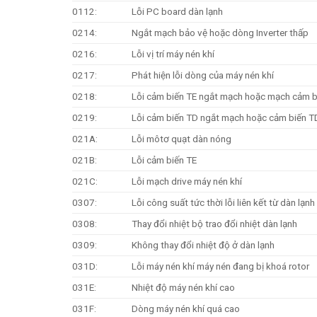
0112:
Lỗi PC board dàn lạnh
0214:
Ngắt mạch bảo vệ hoặc dòng Inverter thấp
0216:
Lỗi vị trí máy nén khí
0217:
Phát hiện lỗi dòng của máy nén khí
0218:
Lỗi cảm biến TE ngắt mạch hoặc mạch cảm 
0219:
Lỗi cảm biến TD ngắt mạch hoặc cảm biến 
021A:
Lỗi môtơ quạt dàn nóng
021B:
Lỗi cảm biến TE
021C:
Lỗi mạch drive máy nén khí
0307:
Lỗi công suất tức thời lỗi liên kết từ dàn lạn
0308:
Thay đổi nhiệt bộ trao đổi nhiệt dàn lạnh
0309:
Không thay đổi nhiệt độ ở dàn lạnh
031D:
Lỗi máy nén khí máy nén đang bị khoá rotor
031E:
Nhiệt độ máy nén khí cao
031F:
Dòng máy nén khí quá cao