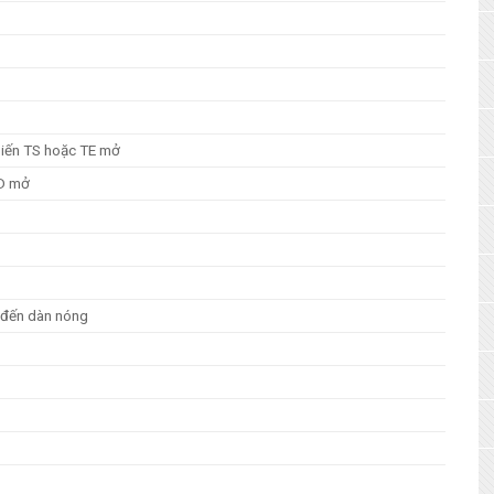
biến TS hoặc TE mở
TD mở
h đến dàn nóng