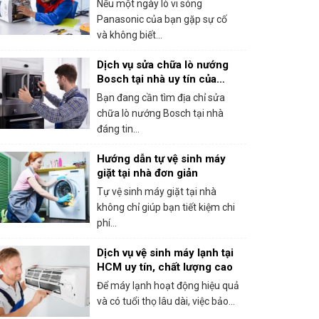
Nếu một ngày lò vi sóng
Panasonic của bạn gặp sự cố
và không biết...
Dịch vụ sửa chữa lò nướng
Bosch tại nhà uy tín của
trung tâm bảo hành Bosch
Bạn đang cần tìm địa chỉ sửa
tại HCM
chữa lò nướng Bosch tại nhà
đáng tin...
Hướng dẫn tự vệ sinh máy
giặt tại nhà đơn giản
Tự vệ sinh máy giặt tại nhà
không chỉ giúp bạn tiết kiệm chi
phí...
Dịch vụ vệ sinh máy lạnh tại
HCM uy tín, chất lượng cao
Để máy lạnh hoạt động hiệu quả
và có tuổi thọ lâu dài, việc bảo...