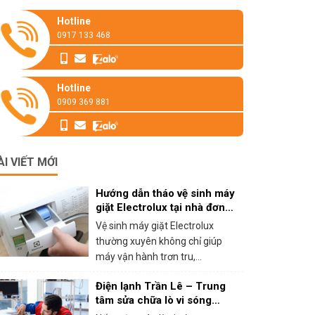
Hotline
0917 133 468
Hotline
0909 369 881
ÀI VIẾT MỚI
Hướng dẫn tháo vệ sinh máy
giặt Electrolux tại nhà đơn
giản
Vệ sinh máy giặt Electrolux
thường xuyên không chỉ giúp
máy vận hành trơn tru,...
Điện lạnh Trần Lê – Trung
tâm sửa chữa lò vi sóng
panasonic tại HCM