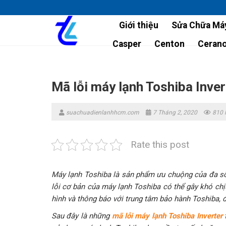
Skip
to
Giới thiệu
Sửa Chữa Máy
content
Casper
Centon
Ceran
Mã lỗi máy lạnh Toshiba Inve
suachuadienlanhhcm.com
7 Tháng 2, 2020
810 
Rate this post
Máy lạnh Toshiba là sản phẩm ưu chuộng của đa số n
lỗi cơ bản của máy lạnh Toshiba có thể gây khó chịu 
hình và thông báo với trung tâm bảo hành Toshiba, đ
Sau đây là những
mã lỗi máy lạnh Toshiba Inverter
t