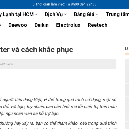
Thời gian làm việc: Từ 8h00 đến 22h00
 Lạnh tại HCM
Dịch Vụ
Bảng Giá
Trung tâm
o
Daewoo
Daikin
Electrolux
Reetech
rter và cách khắc phục
D
lượt xem
gười tiêu dùng Việt, vì thế trong quá trình sử dụng, một số
đối với bạn, tuy nhiên, bạn cần biết mã lỗi hiển thị trên màn
ội ngũ nhân viên sẽ hỗ trợ bạn.
hường hay xảy ra, bạn có thể tham khảo, nếu trong quá trình