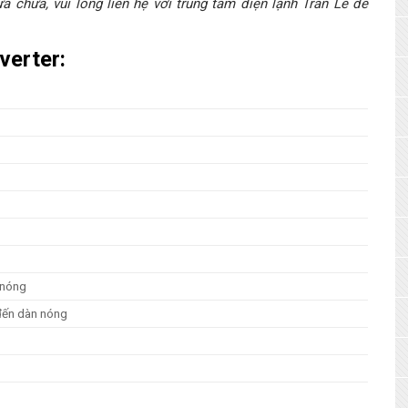
 chữa, vui lòng liên hệ với trung tâm điện lạnh Trần Lê để
verter:
n nóng
h đến dàn nóng