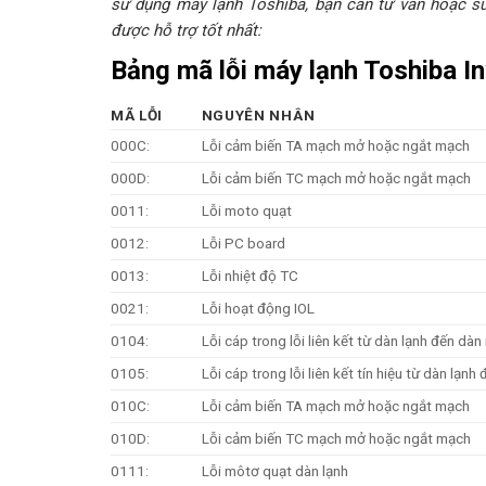
sử dụng máy lạnh Toshiba, bạn cần tư vấn hoặc sửa
được hỗ trợ tốt nhất:
Bảng mã lỗi máy lạnh Toshiba In
MÃ LỖI
NGUYÊN NHÂN
000C:
Lỗi cảm biến TA mạch mở hoặc ngắt mạch
000D:
Lỗi cảm biến TC mạch mở hoặc ngắt mạch
0011:
Lỗi moto quạt
0012:
Lỗi PC board
0013:
Lỗi nhiệt độ TC
0021:
Lỗi hoạt động IOL
0104:
Lỗi cáp trong lỗi liên kết từ dàn lạnh đến dà
0105:
Lỗi cáp trong lỗi liên kết tín hiệu từ dàn lạn
010C:
Lỗi cảm biến TA mạch mở hoặc ngắt mạch
010D:
Lỗi cảm biến TC mạch mở hoặc ngắt mạch
0111:
Lỗi môtơ quạt dàn lạnh