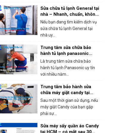
Sửa chữa tủ lạnh General tại
nhà – Nhanh, chuẩn, không
chặt chém!
Nếu bạn đang tìm kiếm dịch vụ
sửa chữa tủ lạnh General tại
nhà uy...
Trung tâm sửa chữa bảo
hành tủ lạnh panasonic
khắc phục mọi sự cố trong 1
Là trung tâm sửa chữa bảo
lần gọi
hành tủ lạnh Panasonic uy tín
với nhiều năm...
Trung tâm bảo hành sửa
chữa máy giặt candy tại
HCM – Giá rẻ, bắt lỗi chính
Sau một thời gian sử dụng, nếu
xác 100%
máy giặt Candy của bạn gặp
phải sự...
Sửa máy sấy quần áo Candy
tại HCM – có mặt sau 30