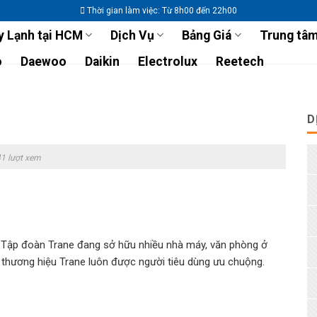
Thời gian làm việc: Từ 8h00 đến 22h00
 Lạnh tại HCM
Dịch Vụ
Bảng Giá
Trung tâm
o
Daewoo
Daikin
Electrolux
Reetech
D
1 lượt xem
í. Tập đoàn Trane đang sở hữu nhiều nhà máy, văn phòng ở
 thương hiệu Trane luôn được người tiêu dùng ưu chuộng.