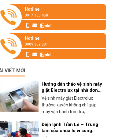
Hotline
0917 133 468
Hotline
0909 369 881
ÀI VIẾT MỚI
Hướng dẫn tháo vệ sinh máy
giặt Electrolux tại nhà đơn
giản
Vệ sinh máy giặt Electrolux
thường xuyên không chỉ giúp
máy vận hành trơn tru,...
Điện lạnh Trần Lê – Trung
tâm sửa chữa lò vi sóng
panasonic tại HCM