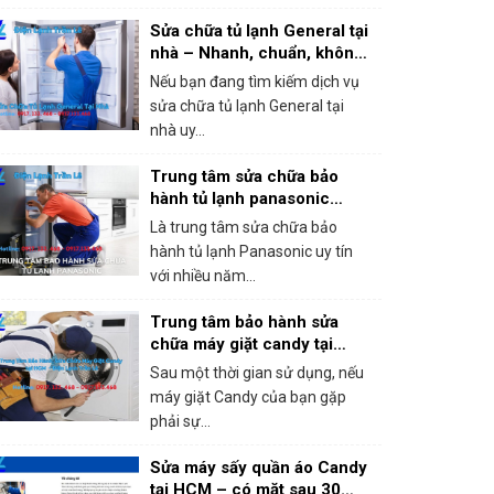
Sửa chữa tủ lạnh General tại
nhà – Nhanh, chuẩn, không
chặt chém!
Nếu bạn đang tìm kiếm dịch vụ
sửa chữa tủ lạnh General tại
nhà uy...
Trung tâm sửa chữa bảo
hành tủ lạnh panasonic
khắc phục mọi sự cố trong 1
Là trung tâm sửa chữa bảo
lần gọi
hành tủ lạnh Panasonic uy tín
với nhiều năm...
Trung tâm bảo hành sửa
chữa máy giặt candy tại
HCM – Giá rẻ, bắt lỗi chính
Sau một thời gian sử dụng, nếu
xác 100%
máy giặt Candy của bạn gặp
phải sự...
Sửa máy sấy quần áo Candy
tại HCM – có mặt sau 30