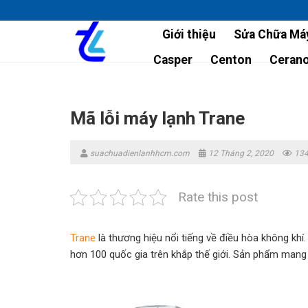
Skip
to
Giới thiệu
Sửa Chữa Máy
content
Casper
Centon
Ceran
Mã lỗi máy lạnh Trane
suachuadienlanhhcm.com
12 Tháng 2, 2020
134
Rate this post
Trane
là thương hiệu nổi tiếng về điều hòa không kh
hơn 100 quốc gia trên khắp thế giới. Sản phẩm mang