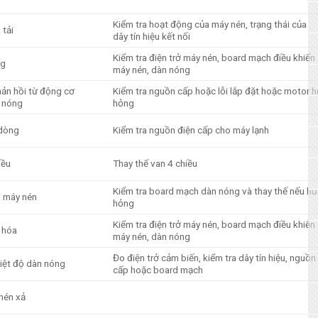
Kiểm tra hoạt động của máy nén, trạng thái của
 tải
dây tín hiệu kết nối
Kiểm tra điện trở máy nén, board mạch điều khiển
ng
máy nén, dàn nóng
ản hồi từ động cơ
Kiểm tra nguồn cấp hoặc lỗi lắp đặt hoặc motor h
 nóng
hỏng
 dòng
Kiểm tra nguồn điện cấp cho máy lạnh
iều
Thay thế van 4 chiều
Kiểm tra board mạch dàn nóng và thay thế nếu hư
i máy nén
hỏng
Kiểm tra điện trở máy nén, board mạch điều khiển
 hóa
máy nén, dàn nóng
Đo điện trở cảm biến, kiểm tra dây tín hiệu, nguồn
iệt độ dàn nóng
cấp hoặc board mạch
nén xả