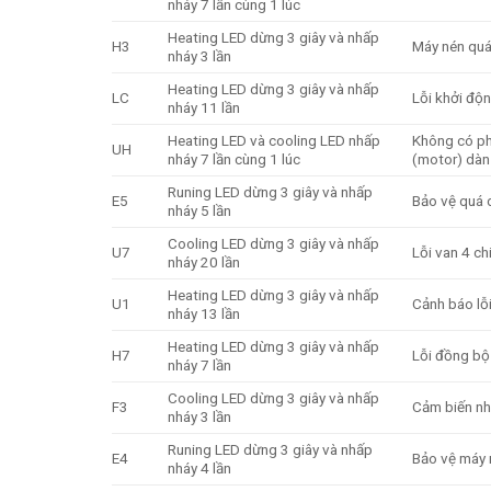
nháy 7 lần cùng 1 lúc
Heating LED dừng 3 giây và nhấp
H3
Máy nén quá
nháy 3 lần
Heating LED dừng 3 giây và nhấp
LC
Lỗi khởi độ
nháy 11 lần
Heating LED và cooling LED nhấp
Không có ph
UH
nháy 7 lần cùng 1 lúc
(motor) dàn
Runing LED dừng 3 giây và nhấp
E5
Bảo vệ quá
nháy 5 lần
Cooling LED dừng 3 giây và nhấp
U7
Lỗi van 4 ch
nháy 20 lần
Heating LED dừng 3 giây và nhấp
U1
Cảnh báo lỗ
nháy 13 lần
Heating LED dừng 3 giây và nhấp
H7
Lỗi đồng bộ
nháy 7 lần
Cooling LED dừng 3 giây và nhấp
F3
Cảm biến nh
nháy 3 lần
Runing LED dừng 3 giây và nhấp
E4
Bảo vệ máy 
nháy 4 lần