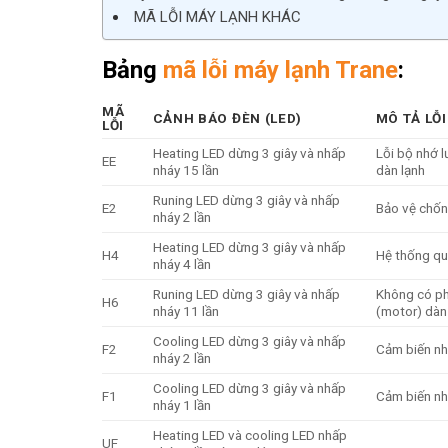
MÃ LỖI MÁY LẠNH KHÁC
Bảng
mã lỗi máy lạnh Trane
:
MÃ
CẢNH BÁO ĐÈN (LED)
MÔ TẢ LỖI
LỖI
Heating LED dừng 3 giây và nhấp
Lỗi bộ nhớ l
EE
nháy 15 lần
dàn lạnh
Runing LED dừng 3 giây và nhấp
E2
Bảo vệ chố
nháy 2 lần
Heating LED dừng 3 giây và nhấp
H4
Hệ thống qu
nháy 4 lần
Runing LED dừng 3 giây và nhấp
Không có ph
H6
nháy 11 lần
(motor) dàn
Cooling LED dừng 3 giây và nhấp
F2
Cảm biến nh
nháy 2 lần
Cooling LED dừng 3 giây và nhấp
F1
Cảm biến nh
nháy 1 lần
Heating LED và cooling LED nhấp
UF