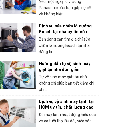
Nếu một ngày lò vi sóng
Panasonic của bạn gặp sự cố
và không biết...
Dịch vụ sửa chữa lò nướng
Bosch tại nhà uy tín của
trung tâm bảo hành Bosch
Bạn đang cần tìm địa chỉ sửa
tại HCM
chữa lò nướng Bosch tại nhà
đáng tin...
Hướng dẫn tự vệ sinh máy
giặt tại nhà đơn giản
Tự vệ sinh máy giặt tại nhà
không chỉ giúp bạn tiết kiệm chi
phí...
Dịch vụ vệ sinh máy lạnh tại
HCM uy tín, chất lượng cao
Để máy lạnh hoạt động hiệu quả
và có tuổi thọ lâu dài, việc bảo...