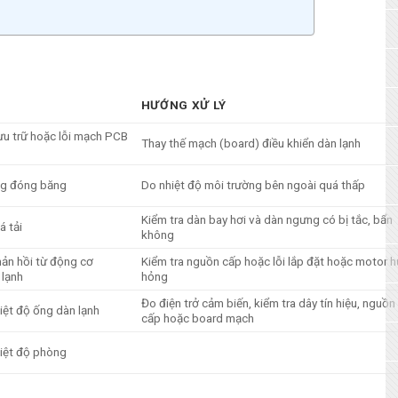
HƯỚNG XỬ LÝ
ưu trữ hoặc lỗi mạch PCB
Thay thế mạch (board) điều khiển dàn lạnh
ng đóng băng
Do nhiệt độ môi trường bên ngoài quá thấp
Kiểm tra dàn bay hơi và dàn ngưng có bị tắc, bẩn
á tải
không
ản hồi từ động cơ
Kiểm tra nguồn cấp hoặc lỗi lắp đặt hoặc motor h
 lạnh
hỏng
Đo điện trở cảm biến, kiểm tra dây tín hiệu, nguồn
iệt độ ống dàn lạnh
cấp hoặc board mạch
iệt độ phòng